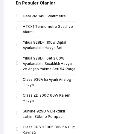
En Populer Olanlar
Gesi PM 1453 Wattmetre
HTC-1 Termometre Saatli ve
Alarmlı
Yihua 928D-I 100w Dijital
Ayarlanabilir Havya Set
Yihua 928D-I Set 2 60W
Ayarlanabilir Sıcaklıklı Havya
ve Ahşap Yakma Seti 54 Parça
Class 936A Isı Ayarlı Analog
Havya
Class ZD 200C 60W Kalem
Havya
Sunline 929D V Elektrikli
Lehim Sökme Pompası
Class CPS 33005 30V 5A Güç
Kaynağı