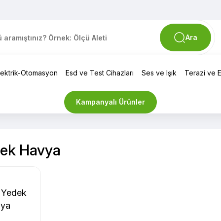
Ara
lektrik-Otomasyon
Esd ve Test Cihazları
Ses ve Işık
Terazi ve El
Kampanyalı Ürünler
dek Havya
 Yedek
vya