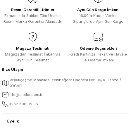
Resmi Garantili Ürünler
Aynı Gün Kargo İmkanı
Firmamızda Satılan Tüm Ürünler
16:00'a Kadar Verilen
Resmi Marka Garantisi Altındadır
Siparişlerde Aynı Gün Kargo
Mağaza Teslimatı
Ödeme Seçenekleri
Mağazadan Teslimat İmkanıyla
Kredi Kartınıza Taksit ve Havale
Aynı Gün Teslimat
ile Ödeme İmkanı
Bize Ulaşın
Köşklüçeşme Mahallesi Yenibağdat Caddesi No:186/A Gebze /
KOCAELİ
info@aletler.com.tr
0262 606 05 36
Üyelik