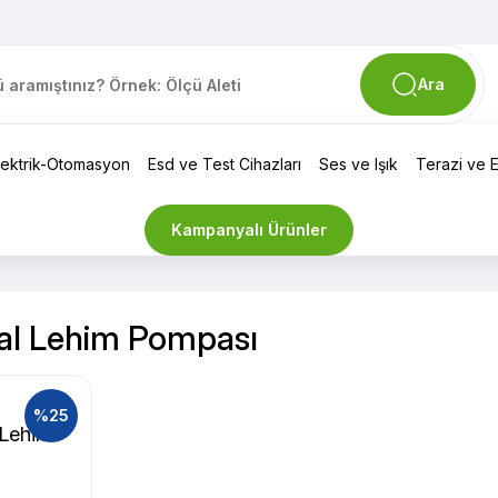
Ara
lektrik-Otomasyon
Esd ve Test Cihazları
Ses ve Işık
Terazi ve El
Kampanyalı Ürünler
al Lehim Pompası
%25
 Lehim
ı