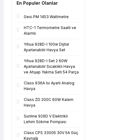
En Populer Olanlar
Gesi PM 1453 Wattmetre
HTC-1 Termometre Saatli ve
Alarmlı
Yihua 928D-I 100w Dijital
Ayarlanabilir Havya Set
Yihua 928D-I Set 2 60W
Ayarlanabilir Sıcaklıklı Havya
ve Ahşap Yakma Seti 54 Parça
Class 936A Isı Ayarlı Analog
Havya
Class ZD 200C 60W Kalem
Havya
Sunline 929D V Elektrikli
Lehim Sökme Pompası
Class CPS 33005 30V 5A Güç
Kaynağı