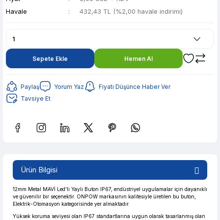
Havale
432,43 TL (%2,00 havale indirimi)
Sepete Ekle
Hemen Al
Paylaş
Yorum Yaz
Fiyatı Düşünce Haber Ver
Tavsiye Et
Güvenilir Alışveriş
86,04 TL den başlayan taksitlerle! x 9
%2 İndirim
Ürün Bilgisi
Güvenilir Alışveriş
86,04 TL den başlayan taksitlerle! x 9
%2 İndirim
12mm Metal MAVİ Led'li Yaylı Buton IP67, endüstriyel uygulamalar için dayanıklı
ve güvenilir bir seçenektir. ONPOW markasının kalitesiyle üretilen bu buton,
Elektrik-Otomasyon kategorisinde yer almaktadır.
Yüksek koruma seviyesi olan IP67 standartlarına uygun olarak tasarlanmış olan