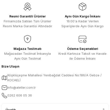
kesinlikle bu siteden alınması elzemdir
Ürün fiyatı diğer sitelerden daha pahalı.
Selim Toprak | 29/07/2026
Bu ürüne benzer farklı alternatifler olmalı.
Resmi Garantili Ürünler
Aynı Gün Kargo İmkanı
Kısa sürede geldi. Ürünler de iyi
Firmamızda Satılan Tüm Ürünler
16:00'a Kadar Verilen
sarılmıştı. Gayet iyi
Resmi Marka Garantisi Altındadır
Siparişlerde Aynı Gün Kargo
Ali Salih Yıldız | 10/07/2026
Hızlı sipariş ve güvenli paketleme için
Gönder
çok teşekkürler ediyorum
Mağaza Teslimatı
Ödeme Seçenekleri
Mağazadan Teslimat İmkanıyla
Kredi Kartınıza Taksit ve Havale
F... D... | 06/07/2026
Aynı Gün Teslimat
ile Ödeme İmkanı
Bize Ulaşın
Makine çok iyi herkese tavsiye
ediyorum güçlü bir havya
Köşklüçeşme Mahallesi Yenibağdat Caddesi No:186/A Gebze /
A... A... | 23/04/2026
KOCAELİ
info@aletler.com.tr
13.04.2026 tarihinde Aletler.com
üzerinden 4 ürünnaldım ve hızlı ve
0262 606 05 36
sorunsuz bir şekilde tarafıma ulaştı çok
teşekkürler ediyorum
B... C... | 13/04/2026
Üyelik