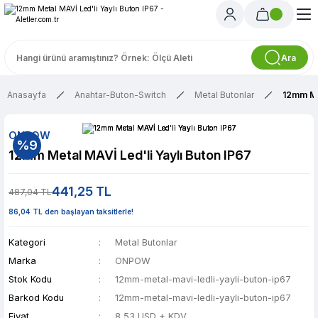
Ara
Anasayfa
Anahtar-Buton-Switch
Metal Butonlar
12mm Met
ONPOW
%9
12mm Metal MAVİ Led'li Yaylı Buton IP67
441,25 TL
487,04 TL
86,04 TL den başlayan taksitlerle!
Kategori
Metal Butonlar
Marka
ONPOW
Stok Kodu
12mm-metal-mavi-ledli-yayli-buton-ip67
Barkod Kodu
12mm-metal-mavi-ledli-yayli-buton-ip67
Fiyat
8,53 USD + KDV