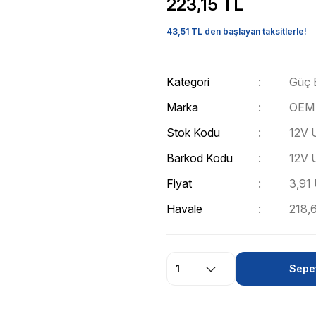
223,15 TL
43,51 TL den başlayan taksitlerle!
Kategori
Güç E
Marka
OEM
Stok Kodu
12V 
Barkod Kodu
12V 
Fiyat
3,91
Havale
218,6
Sepet