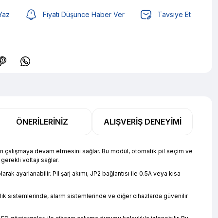
Yaz
Fiyatı Düşünce Haber Ver
Tavsiye Et
TL den başlayan taksitlerle! x 9
%2 İndirim
ÖNERILERINIZ
ALIŞVERIŞ DENEYIMI
TL den başlayan taksitlerle! x 9
%2 İndirim
erin çalışmaya devam etmesini sağlar. Bu modül, otomatik pil seçim ve
erekli voltajı sağlar.
ak ayarlanabilir. Pil şarj akımı, JP2 bağlantısı ile 0.5A veya kısa
nlik sistemlerinde, alarm sistemlerinde ve diğer cihazlarda güvenilir