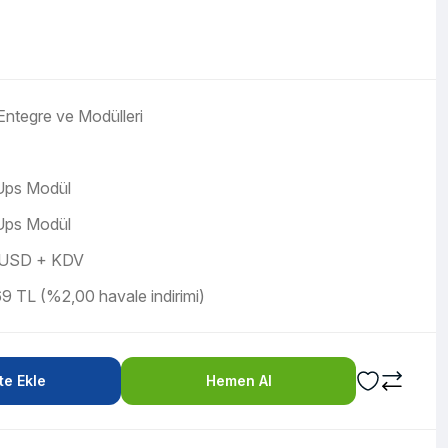
ntegre ve Modülleri
Ups Modül
Ups Modül
 USD + KDV
9 TL (%2,00 havale indirimi)
e Ekle
Hemen Al