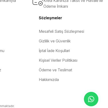
İmkanıyla
Kredi Kartınıza Taksit ve Havale ile
Ödeme İmkanı
Sözleşmeler
Mesafeli Satış Sözleşmesi
Gizlilik ve Güvenlik
rmu
İptal İade Koşullari
Kişisel Veriler Politikası
z
Ödeme ve Teslimat
Hakkımızda
unmaktadır.