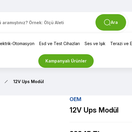
Ara
lektrik-Otomasyon
Esd ve Test Cihazları
Ses ve Işık
Terazi ve El
Kampanyalı Ürünler
12V Ups Modül
OEM
12V Ups Modül