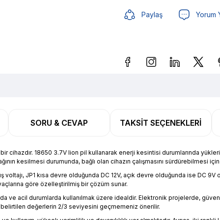
Paylaş
Yorum 
Güvenilir Alışveriş
43,51 
SORU & CEVAP
TAKSIT SEÇENEKLERI
Güvenilir Alışveriş
43,51 
ir cihazdır. 18650 3.7V lion pil kullanarak enerji kesintisi durumlarında yükl
ağının kesilmesi durumunda, bağlı olan cihazın çalışmasını sürdürebilmesi için g
ış voltajı, JP1 kısa devre olduğunda DC 12V, açık devre olduğunda ise DC 9V olar
iyaçlarına göre özelleştirilmiş bir çözüm sunar.
arda ve acil durumlarda kullanılmak üzere idealdir. Elektronik projelerde, güve
 belirtilen değerlerin 2/3 seviyesini geçmemeniz önerilir.