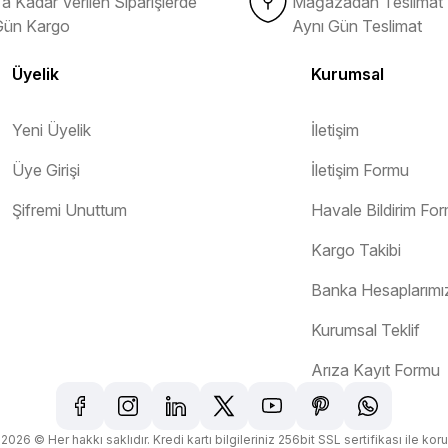
a Kadar Verilen Siparişlerde
Mağazadan Teslimat 
Gün Kargo
Aynı Gün Teslimat
Üyelik
Kurumsal
Yeni Üyelik
İletişim
Gönder
Üye Girişi
İletişim Formu
Şifremi Unuttum
Havale Bildirim Fo
Kargo Takibi
orunsuz bir şekilde tarafıma ulaştı
Banka Hesaplarımı
Kurumsal Teklif
Arıza Kayıt Formu
2026 © Her hakkı saklıdır. Kredi kartı bilgileriniz 256bit SSL sertifikası ile kor