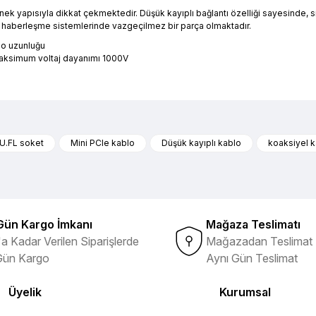
pısıyla dikkat çekmektedir. Düşük kayıplı bağlantı özelliği sayesinde, sinyal 
suz haberleşme sistemlerinde vazgeçilmez bir parça olmaktadır.
lo uzunluğu
Maksimum voltaj dayanımı 1000V
nularda yetersiz gördüğünüz noktaları öneri formunu kullanarak tarafımıza 
Ürün hakkında henüz soru sorulmamış.
Bu ürüne ilk yorumu siz yapın!
U.FL soket
Mini PCIe kablo
Düşük kayıplı kablo
koaksiyel 
ibi ürünlerin ithalatçısı olması
Yorum Yaz
Soru Sor
Gün Kargo İmkanı
Mağaza Teslimatı
a Kadar Verilen Siparişlerde
Mağazadan Teslimat 
Gün Kargo
Aynı Gün Teslimat
Üyelik
Kurumsal