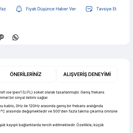
Yaz
Fiyatı Düşünce Haber Ver
Tavsiye Et
TL den başlayan taksitlerle! x 9
%2 İndirim
ÖNERILERINIZ
ALIŞVERIŞ DENEYIMI
TL den başlayan taksitlerle! x 9
%2 İndirim
ı ise Ipex1 (U.FL) soket olarak tasarlanmıştır. Geniş frekans
el bir sinyal iletimi sağlar.
u kablo, 0Hz ile 12GHz arasında geniş bir frekans aralığında
le 85°C arasında değişmektedir ve 500'den fazla takma çıkarma ömrüne
k kayıplı bağlantılarda tercih edilmektedir. Özellikle, küçük