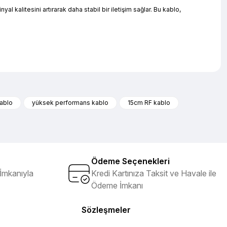
kalitesini artırarak daha stabil bir iletişim sağlar. Bu kablo,
iletebilirsiniz.
kablo
yüksek performans kablo
15cm RF kablo
Ödeme Seçenekleri
İmkanıyla
Kredi Kartınıza Taksit ve Havale ile
Ödeme İmkanı
Sözleşmeler