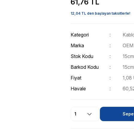
61,76 TL
12,04 TL den başlayan taksitlerle!
Kategori
Kabl
Marka
OEM
Stok Kodu
15cm
Barkod Kodu
15cm
Fiyat
1,08
Havale
60,52
Sepet