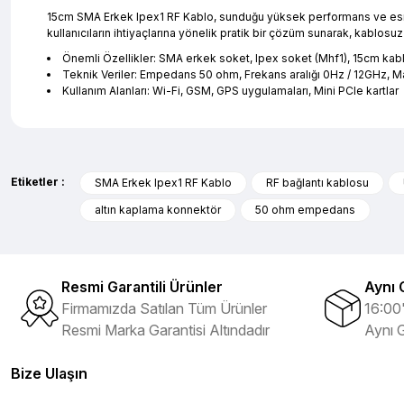
15cm SMA Erkek Ipex1 RF Kablo, sunduğu yüksek performans ve esnek ya
kullanıcıların ihtiyaçlarına yönelik pratik bir çözüm sunarak, kablo
Önemli Özellikler: SMA erkek soket, Ipex soket (Mhf1), 15cm kab
Teknik Veriler: Empedans 50 ohm, Frekans aralığı 0Hz / 12GHz, 
Kullanım Alanları: Wi-Fi, GSM, GPS uygulamaları, Mini PCIe kartlar
Bu ürünün fiyat bilgisi, resim, ürün açıklamalarında ve diğer ko
evet çok memnun kaldım
Görüş ve önerileriniz için teşekkür ederiz.
Selim Toprak | 04/08/2026
Etiketler :
SMA Erkek Ipex1 RF Kablo
RF bağlantı kablosu
altın kaplama konnektör
50 ohm empedans
Ürün resmi kalitesiz, bozuk veya görüntülenemiyor.
Zengin ürün çesidi ve belirli marka bulunuyor. Özellikle unit ,prolink ,g
Ürün açıklamasında eksik bilgiler bulunuyor.
hasebi ile kesinlikle bu siteden alınması elzemdir
Ürün bilgilerinde hatalar bulunuyor.
Selim Toprak | 29/07/2026
Resmi Garantili Ürünler
Aynı 
Ürün fiyatı diğer sitelerden daha pahalı.
Firmamızda Satılan Tüm Ürünler
16:00'
Bu ürüne benzer farklı alternatifler olmalı.
Kısa sürede geldi. Ürünler de iyi sarılmıştı. Gayet iyi
Resmi Marka Garantisi Altındadır
Aynı 
Ali Salih Yıldız | 10/07/2026
Bize Ulaşın
Hızlı sipariş ve güvenli paketleme için çok teşekkürler ediyorum