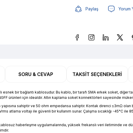
Paylaş
Yorum 
Güvenilir Alışveriş
12,04 
SORU & CEVAP
TAKSIT SEÇENEKLERI
Güvenilir Alışveriş
12,04 
nek bir bağlantı kablosudur. Bu kablo, bir tarafı SMA erkek soket, diğer taraf
2 NGFF ürünleri için idealdir. Altın kaplama soket konnektörleri sayesinde mükemm
lo yapısına sahiptir ve 50 ohm empedansa sahiptir. Kontak direnci ≤3mΩ olan b
ms atlama voltajı ile güvenli bir kullanım sunar. Çalışma sıcaklığı -45°C i
 kablosuz haberleşme uygulamalarında, yüksek frekanslı veri iletiminde ve düşü
imdir.