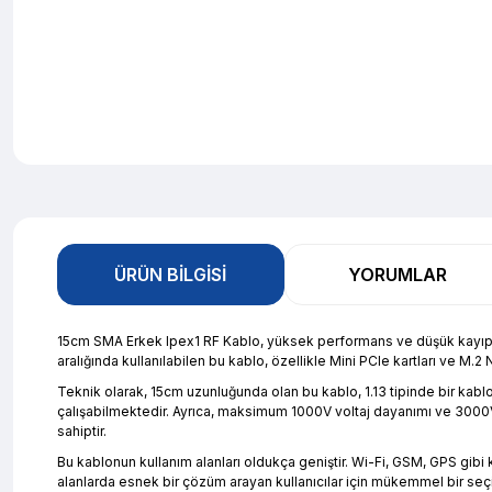
ÜRÜN BILGISI
YORUMLAR
15cm SMA Erkek Ipex1 RF Kablo, yüksek performans ve düşük kayıplı es
aralığında kullanılabilen bu kablo, özellikle Mini PCIe kartları ve M.
Teknik olarak, 15cm uzunluğunda olan bu kablo, 1.13 tipinde bir kab
çalışabilmektedir. Ayrıca, maksimum 1000V voltaj dayanımı ve 3000Vr
sahiptir.
Bu kablonun kullanım alanları oldukça geniştir. Wi-Fi, GSM, GPS gibi
alanlarda esnek bir çözüm arayan kullanıcılar için mükemmel bir seç