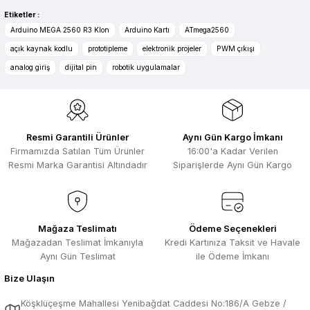
Selim Toprak | 04/08/2026
Etiketler :
Ürün resmi kalitesiz, bozuk veya görüntülenemiyor.
Arduino MEGA 2560 R3 Klon
Arduino Kartı
ATmega2560
Zengin ürün çesidi ve belirli marka
Ürün açıklamasında eksik bilgiler bulunuyor.
açık kaynak kodlu
prototipleme
elektronik projeler
PWM çıkışı
bulunuyor. Özellikle unit ,prolink ,gibi
Ürün bilgilerinde hatalar bulunuyor.
ürünlerin ithalatçısı olması hasebi ile
analog giriş
dijital pin
robotik uygulamalar
kesinlikle bu siteden alınması elzemdir
Ürün fiyatı diğer sitelerden daha pahalı.
Selim Toprak | 29/07/2026
Bu ürüne benzer farklı alternatifler olmalı.
Kısa sürede geldi. Ürünler de iyi
Resmi Garantili Ürünler
Aynı Gün Kargo İmkanı
sarılmıştı. Gayet iyi
Firmamızda Satılan Tüm Ürünler
16:00'a Kadar Verilen
Ali Salih Yıldız | 10/07/2026
Resmi Marka Garantisi Altındadır
Siparişlerde Aynı Gün Kargo
Hızlı sipariş ve güvenli paketleme için
Gönder
çok teşekkürler ediyorum
F... D... | 06/07/2026
Mağaza Teslimatı
Ödeme Seçenekleri
Mağazadan Teslimat İmkanıyla
Kredi Kartınıza Taksit ve Havale
Aynı Gün Teslimat
ile Ödeme İmkanı
Makine çok iyi herkese tavsiye
ediyorum güçlü bir havya
Bize Ulaşın
A... A... | 23/04/2026
Köşklüçeşme Mahallesi Yenibağdat Caddesi No:186/A Gebze /