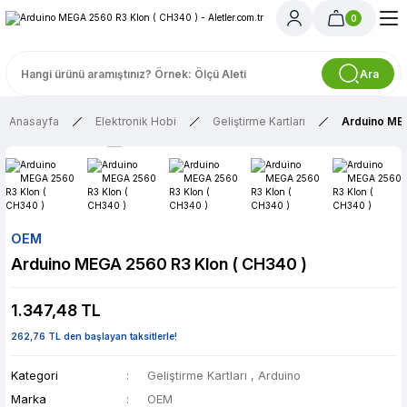
0
Ara
Anasayfa
Elektronik Hobi
Geliştirme Kartları
Arduino MEG
OEM
Arduino MEGA 2560 R3 Klon ( CH340 )
1.347,48 TL
262,76 TL den başlayan taksitlerle!
Kategori
Geliştirme Kartları
,
Arduino
Marka
OEM