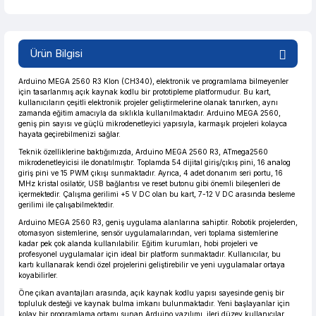
Ürün Bilgisi
Arduino MEGA 2560 R3 Klon (CH340), elektronik ve programlama bilmeyenler
için tasarlanmış açık kaynak kodlu bir prototipleme platformudur. Bu kart,
kullanıcıların çeşitli elektronik projeler geliştirmelerine olanak tanırken, aynı
zamanda eğitim amacıyla da sıklıkla kullanılmaktadır. Arduino MEGA 2560,
geniş pin sayısı ve güçlü mikrodenetleyici yapısıyla, karmaşık projeleri kolayca
hayata geçirebilmenizi sağlar.
Teknik özelliklerine baktığımızda, Arduino MEGA 2560 R3, ATmega2560
mikrodenetleyicisi ile donatılmıştır. Toplamda 54 dijital giriş/çıkış pini, 16 analog
giriş pini ve 15 PWM çıkışı sunmaktadır. Ayrıca, 4 adet donanım seri portu, 16
MHz kristal osilatör, USB bağlantısı ve reset butonu gibi önemli bileşenleri de
içermektedir. Çalışma gerilimi +5 V DC olan bu kart, 7-12 V DC arasında besleme
gerilimi ile çalışabilmektedir.
Arduino MEGA 2560 R3, geniş uygulama alanlarına sahiptir. Robotik projelerden,
otomasyon sistemlerine, sensör uygulamalarından, veri toplama sistemlerine
kadar pek çok alanda kullanılabilir. Eğitim kurumları, hobi projeleri ve
profesyonel uygulamalar için ideal bir platform sunmaktadır. Kullanıcılar, bu
kartı kullanarak kendi özel projelerini geliştirebilir ve yeni uygulamalar ortaya
koyabilirler.
Öne çıkan avantajları arasında, açık kaynak kodlu yapısı sayesinde geniş bir
topluluk desteği ve kaynak bulma imkanı bulunmaktadır. Yeni başlayanlar için
kolay bir programlama ortamı sunan Arduino yazılımı, ileri düzey kullanıcılar