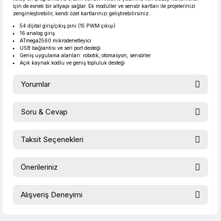
için de esnek bir altyapı sağlar. Ek modüller ve sensör kartları ile projelerinizi
zenginleştirebilir, kendi özel kartlarınızı geliştirebilirsiniz.
54 dijital giriş/çıkış pini (15 PWM çıkışı)
16 analog giriş
ATmega2560 mikrodenetleyici
USB bağlantısı ve seri port desteği
Geniş uygulama alanları: robotik, otomasyon, sensörler
Açık kaynak kodlu ve geniş topluluk desteği
Yorumlar
Soru & Cevap
Bu ürüne ilk yorumu siz yapın!
Taksit Seçenekleri
Ürün hakkında henüz soru sorulmamış.
Yorum Yaz
Önerileriniz
Soru Sor
Bu ürünün fiyat bilgisi, resim, ürün açıklamalarında ve diğer
Alışveriş Deneyimi
konularda yetersiz gördüğünüz noktaları öneri formunu
kullanarak tarafımıza iletebilirsiniz.
evet çok memnun kaldım
Görüş ve önerileriniz için teşekkür ederiz.