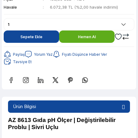
Havale
6.072,38 TL (%2,00 havale indirimi)
Sepete Ekle
Hemen Al
Paylaş
Yorum Yaz
Fiyatı Düşünce Haber Ver
Tavsiye Et
Güvenilir Alışveriş
1.208,28 TL den başlayan taksitlerle! x 9
Ürün Bilgisi
%2 İndirim
Güvenilir Alışveriş
AZ 8613 Gıda pH Ölçer | Değiştirilebilir
Problu | Sivri Uçlu