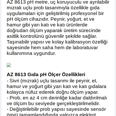
AZ 8613 pH metre, uç koruyuculu ve ayrılabilir
1.208,28 TL den başlayan taksitlerle! x 9
%2 İndirim
mızrak uçlu prob tasarımıyla özellikle gıda
uygulamaları için geliştirilmiş profesyonel bir
pH ölçüm cihazıdır. Peynir, yoğurt, et ve
hamur gibi yarı katı ve katı ürünlerde
doğrudan ölçüm yaparak üretim sürecinde
asitlik kontrolünü güvenilir şekilde sağlar.
Taşınabilir yapısı ve kolay kalibrasyon özelliği
sayesinde hem saha hem de laboratuvar
kullanımına uygundur.
AZ 8613 Gıda pH Ölçer Özellikleri
- Sivri (mızrak) uçlu tasarımı ile peynir, et,
hamur ve yoğurt gibi yarı katı ve katı gıdalara
kolayca nüfuz ederek doğru ölçüm yapar.
- Prob, en az 4 cm derinliğe kadar daldırılmalı
ve ölçüm bu seviyede gerçekleştirilmelidir.
- Değiştirilebilir prob yapısı sayesinde sensör
ömrü tamamlandığında yalnızca elektrot