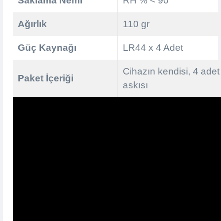
Saklama Nemi
RH % < 90
Ağırlık
110 gr
Güç Kaynağı
LR44 x 4 Adet
Cihazın kendisi, 4 adet
Paket İçeriği
askısı