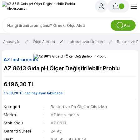
Ara
Anasayfa
Ölçü Aletleri
Laboratuvar Ürünleri
Bakteri ve P
AZ Instruments
AZ 8613 Gıda pH Ölçer Değiştirilebilir Problu
6.196,30 TL
1.208,28 TL den başlayan taksitlerle!
Kategori
Bakteri ve Ph Ölçüm Cihazları
Marka
AZ Instruments
Stok Kodu
AZ 8613
Garanti Süresi
24 Ay
Fiyat
108,50 USD + KDV