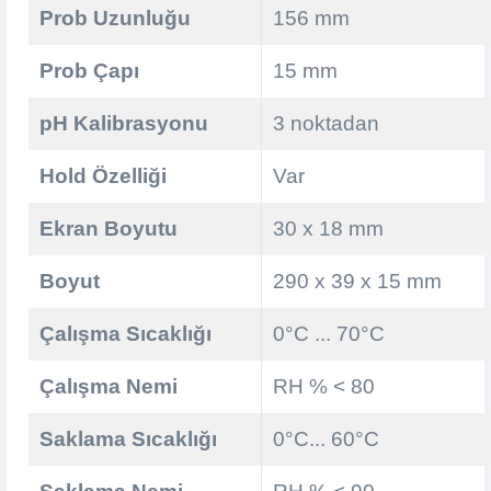
Prob Uzunluğu
156 mm
Prob Çapı
15 mm
pH Kalibrasyonu
3 noktadan
Hold Özelliği
Var
Ekran Boyutu
30 x 18 mm
Boyut
290 x 39 x 15 mm
Çalışma Sıcaklığı
0°C ... 70°C
Çalışma Nemi
RH % < 80
Saklama Sıcaklığı
0°C... 60°C