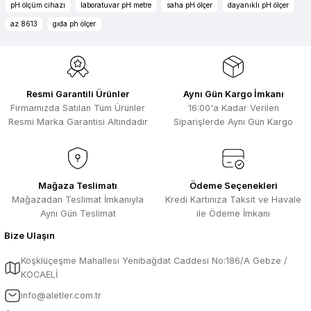
Zengin ürün çesidi ve belirli marka
Ürün açıklamasında eksik bilgiler bulunuyor.
pH ölçüm cihazı
laboratuvar pH metre
saha pH ölçer
dayanıklı pH ölçer
bulunuyor. Özellikle unit ,prolink ,gibi
Ürün bilgilerinde hatalar bulunuyor.
ürünlerin ithalatçısı olması hasebi ile
az 8613
gıda ph ölçer
kesinlikle bu siteden alınması elzemdir
Ürün fiyatı diğer sitelerden daha pahalı.
Selim Toprak | 29/07/2026
Bu ürüne benzer farklı alternatifler olmalı.
Kısa sürede geldi. Ürünler de iyi
Resmi Garantili Ürünler
Aynı Gün Kargo İmkanı
sarılmıştı. Gayet iyi
Firmamızda Satılan Tüm Ürünler
16:00'a Kadar Verilen
Ali Salih Yıldız | 10/07/2026
Resmi Marka Garantisi Altındadır
Siparişlerde Aynı Gün Kargo
Hızlı sipariş ve güvenli paketleme için
Gönder
çok teşekkürler ediyorum
F... D... | 06/07/2026
Mağaza Teslimatı
Ödeme Seçenekleri
Mağazadan Teslimat İmkanıyla
Kredi Kartınıza Taksit ve Havale
Aynı Gün Teslimat
ile Ödeme İmkanı
Makine çok iyi herkese tavsiye
ediyorum güçlü bir havya
Bize Ulaşın
A... A... | 23/04/2026
Köşklüçeşme Mahallesi Yenibağdat Caddesi No:186/A Gebze /
KOCAELİ
13.04.2026 tarihinde Aletler.com
üzerinden 4 ürünnaldım ve hızlı ve
info@aletler.com.tr
sorunsuz bir şekilde tarafıma ulaştı çok