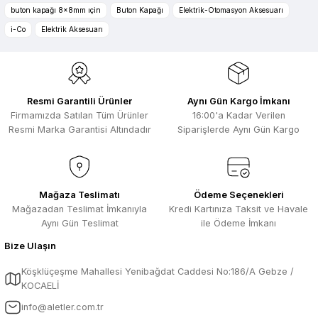
Ürün resmi kalitesiz, bozuk veya görüntülenemiyor.
buton kapağı 8x8mm ıçin
Buton Kapağı
Elektrik-Otomasyon Aksesuarı
Zengin ürün çesidi ve belirli marka
Ürün açıklamasında eksik bilgiler bulunuyor.
i-Co
Elektrik Aksesuarı
bulunuyor. Özellikle unit ,prolink ,gibi
Ürün bilgilerinde hatalar bulunuyor.
ürünlerin ithalatçısı olması hasebi ile
kesinlikle bu siteden alınması elzemdir
Ürün fiyatı diğer sitelerden daha pahalı.
Selim Toprak | 29/07/2026
Bu ürüne benzer farklı alternatifler olmalı.
Resmi Garantili Ürünler
Aynı Gün Kargo İmkanı
Kısa sürede geldi. Ürünler de iyi
Firmamızda Satılan Tüm Ürünler
16:00'a Kadar Verilen
sarılmıştı. Gayet iyi
Resmi Marka Garantisi Altındadır
Siparişlerde Aynı Gün Kargo
Ali Salih Yıldız | 10/07/2026
Hızlı sipariş ve güvenli paketleme için
Gönder
çok teşekkürler ediyorum
Mağaza Teslimatı
Ödeme Seçenekleri
Mağazadan Teslimat İmkanıyla
Kredi Kartınıza Taksit ve Havale
F... D... | 06/07/2026
Aynı Gün Teslimat
ile Ödeme İmkanı
Bize Ulaşın
Makine çok iyi herkese tavsiye
ediyorum güçlü bir havya
Köşklüçeşme Mahallesi Yenibağdat Caddesi No:186/A Gebze /
A... A... | 23/04/2026
KOCAELİ
info@aletler.com.tr
13.04.2026 tarihinde Aletler.com