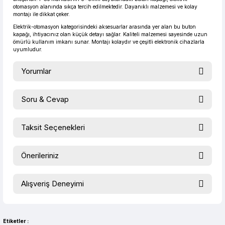
otomasyon alanında sıkça tercih edilmektedir. Dayanıklı malzemesi ve kolay
montajı ile dikkat çeker.
Elektrik-otomasyon kategorisindeki aksesuarlar arasında yer alan bu buton
kapağı, ihtiyacınız olan küçük detayı sağlar. Kaliteli malzemesi sayesinde uzun
ömürlü kullanım imkanı sunar. Montajı kolaydır ve çeşitli elektronik cihazlarla
uyumludur.
Yorumlar
Soru & Cevap
Bu ürüne ilk yorumu siz yapın!
Taksit Seçenekleri
Ürün hakkında henüz soru sorulmamış.
Yorum Yaz
Önerileriniz
Soru Sor
Bu ürünün fiyat bilgisi, resim, ürün açıklamalarında ve diğer
Alışveriş Deneyimi
konularda yetersiz gördüğünüz noktaları öneri formunu
kullanarak tarafımıza iletebilirsiniz.
evet çok memnun kaldım
Görüş ve önerileriniz için teşekkür ederiz.
Selim Toprak | 04/08/2026
Etiketler :