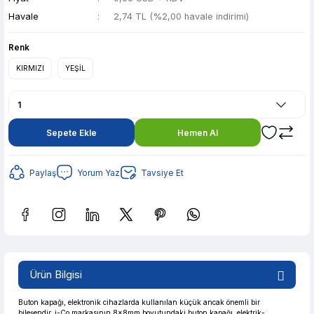
Havale
2,74 TL (%2,00 havale indirimi)
Renk
KIRMIZI
YEŞİL
Sepete Ekle
Hemen Al
Paylaş
Yorum Yaz
Tavsiye Et
Güvenilir Alışveriş
0,55 TL den başlayan taksitlerle! x 9
%2 İndirim
Ürün Bilgisi
Güvenilir Alışveriş
0,55 TL den başlayan taksitlerle! x 9
%2 İndirim
Buton kapağı, elektronik cihazlarda kullanılan küçük ancak önemli bir
bileşendir. i-Co markasının 8x8mm boyutundaki buton kapağı, elektrik-