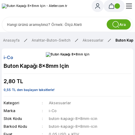
Ara
Anasayfa
Anahtar-Buton-Switch
Aksesuarlar
Buton Kapa
i-Co
Buton Kapağı 8x8mm Için
2,80 TL
0,55 TL den başlayan taksitlerle!
Kategori
Aksesuarlar
Marka
i-Co
Stok Kodu
buton-kapagi-8x8mm-icin
Barkod Kodu
buton-kapagi-8x8mm-icin
Fiyat
0,05 USD + KDV