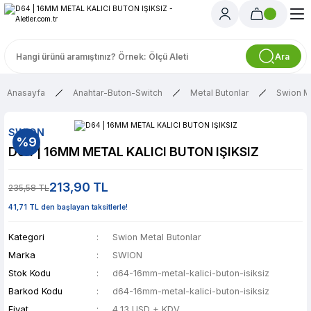
Ara
Anasayfa
Anahtar-Buton-Switch
Metal Butonlar
Swion Me
SWION
%9
D64 | 16MM METAL KALICI BUTON IŞIKSIZ
213,90 TL
235,58 TL
41,71 TL den başlayan taksitlerle!
Kategori
Swion Metal Butonlar
Marka
SWION
Stok Kodu
d64-16mm-metal-kalici-buton-isiksiz
Barkod Kodu
d64-16mm-metal-kalici-buton-isiksiz
Fiyat
4,13 USD + KDV