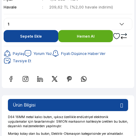
Havale
209,62 TL (%2,00 havale indirimi)
Sepete Ekle
Hemen Al
Paylaş
Yorum Yaz
Fiyatı Düşünce Haber Ver
Tavsiye Et
Güvenilir Alışveriş
41,71 TL den başlayan taksitlerle! x 9
%2 İndirim
Ürün Bilgisi
Güvenilir Alışveriş
41,71 TL den başlayan taksitlerle! x 9
%2 İndirim
D64 16MM metal kalıcı buton, ışıksız özellikle endüstriyel elektronik
uygulamalar için tasarlanmıştır. SWION markasının kalitesiyle üretilen bu buton,
dayanıklı malzemelerden yapılmıştır.
Montajı kolay olan bu buton, Elektrik-Otomasyon kategorisinde yer almaktadır.