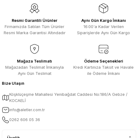
kesinlikle bu siteden alınması elzemdir
Ürün fiyatı diğer sitelerden daha pahalı.
Selim Toprak | 29/07/2026
Bu ürüne benzer farklı alternatifler olmalı.
Resmi Garantili Ürünler
Aynı Gün Kargo İmkanı
Kısa sürede geldi. Ürünler de iyi
Firmamızda Satılan Tüm Ürünler
16:00'a Kadar Verilen
sarılmıştı. Gayet iyi
Resmi Marka Garantisi Altındadır
Siparişlerde Aynı Gün Kargo
Ali Salih Yıldız | 10/07/2026
Hızlı sipariş ve güvenli paketleme için
Gönder
çok teşekkürler ediyorum
Mağaza Teslimatı
Ödeme Seçenekleri
Mağazadan Teslimat İmkanıyla
Kredi Kartınıza Taksit ve Havale
F... D... | 06/07/2026
Aynı Gün Teslimat
ile Ödeme İmkanı
Bize Ulaşın
Makine çok iyi herkese tavsiye
ediyorum güçlü bir havya
Köşklüçeşme Mahallesi Yenibağdat Caddesi No:186/A Gebze /
A... A... | 23/04/2026
KOCAELİ
info@aletler.com.tr
13.04.2026 tarihinde Aletler.com
üzerinden 4 ürünnaldım ve hızlı ve
0262 606 05 36
sorunsuz bir şekilde tarafıma ulaştı çok
teşekkürler ediyorum
B... C... | 13/04/2026
Üyelik