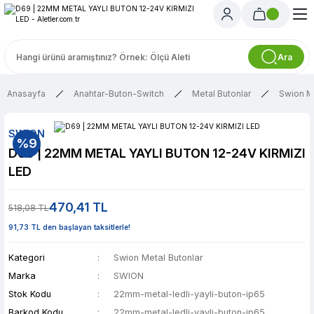
Ara
Anasayfa
Anahtar-Buton-Switch
Metal Butonlar
Swion Me
SWION
%9
D69 | 22MM METAL YAYLI BUTON 12-24V KIRMIZI
LED
470,41 TL
518,08 TL
91,73 TL den başlayan taksitlerle!
Kategori
Swion Metal Butonlar
Marka
SWION
Stok Kodu
22mm-metal-ledli-yayli-buton-ip65
Barkod Kodu
22mm-metal-ledli-yayli-buton-ip65