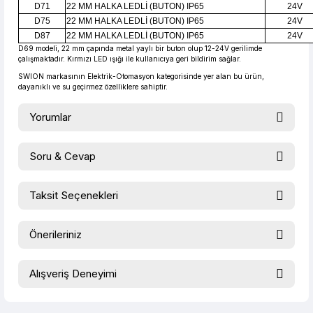
D71
22 MM HALKA LEDLİ (BUTON) IP65
24V
D75
22 MM HALKA LEDLİ (BUTON) IP65
24V
D87
22 MM HALKA LEDLİ (BUTON) IP65
24V
D69 modeli, 22 mm çapında metal yaylı bir buton olup 12-24V gerilimde
çalışmaktadır. Kırmızı LED ışığı ile kullanıcıya geri bildirim sağlar.
SWION markasının Elektrik-Otomasyon kategorisinde yer alan bu ürün,
dayanıklı ve su geçirmez özelliklere sahiptir.
Yorumlar
Soru & Cevap
Bu ürüne ilk yorumu siz yapın!
Taksit Seçenekleri
Ürün hakkında henüz soru sorulmamış.
Yorum Yaz
Önerileriniz
Soru Sor
Bu ürünün fiyat bilgisi, resim, ürün açıklamalarında ve diğer
Alışveriş Deneyimi
konularda yetersiz gördüğünüz noktaları öneri formunu
kullanarak tarafımıza iletebilirsiniz.
evet çok memnun kaldım
Görüş ve önerileriniz için teşekkür ederiz.