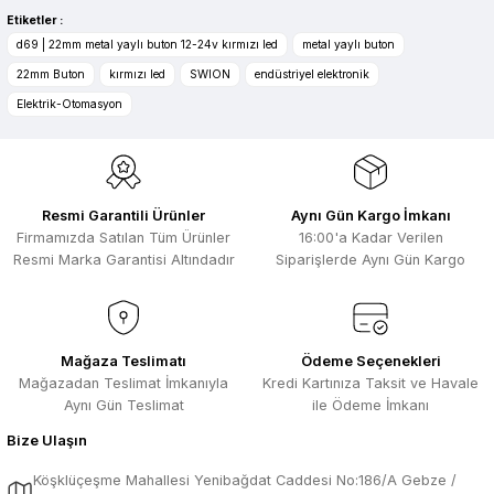
Selim Toprak | 04/08/2026
Etiketler :
Ürün resmi kalitesiz, bozuk veya görüntülenemiyor.
d69 | 22mm metal yaylı buton 12-24v kırmızı led
metal yaylı buton
Zengin ürün çesidi ve belirli marka
Ürün açıklamasında eksik bilgiler bulunuyor.
22mm Buton
kırmızı led
SWION
endüstriyel elektronik
bulunuyor. Özellikle unit ,prolink ,gibi
Ürün bilgilerinde hatalar bulunuyor.
ürünlerin ithalatçısı olması hasebi ile
Elektrik-Otomasyon
kesinlikle bu siteden alınması elzemdir
Ürün fiyatı diğer sitelerden daha pahalı.
Selim Toprak | 29/07/2026
Bu ürüne benzer farklı alternatifler olmalı.
Kısa sürede geldi. Ürünler de iyi
Resmi Garantili Ürünler
Aynı Gün Kargo İmkanı
sarılmıştı. Gayet iyi
Firmamızda Satılan Tüm Ürünler
16:00'a Kadar Verilen
Ali Salih Yıldız | 10/07/2026
Resmi Marka Garantisi Altındadır
Siparişlerde Aynı Gün Kargo
Hızlı sipariş ve güvenli paketleme için
Gönder
çok teşekkürler ediyorum
F... D... | 06/07/2026
Mağaza Teslimatı
Ödeme Seçenekleri
Mağazadan Teslimat İmkanıyla
Kredi Kartınıza Taksit ve Havale
Aynı Gün Teslimat
ile Ödeme İmkanı
Makine çok iyi herkese tavsiye
ediyorum güçlü bir havya
Bize Ulaşın
A... A... | 23/04/2026
Köşklüçeşme Mahallesi Yenibağdat Caddesi No:186/A Gebze /