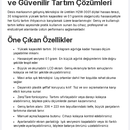
ve Güvenilir Tartım Çözümleri
1.318,60 TL den başlayan taksitlerle! x 9
%2 İndirim
Desis markasının gelişmiş teknolojisi ile üretilen H2W-3001 dijital hassas terazi,
30 kilogramlık yüksek tartım kapasitesi ve 0.1 gramlık olağanüstü hassasiyetiyle
her türlü tartım ihtiyacınızı karşılamak üzere tasarlanmıştır. Geniş ve kullanışlı
tartım kefesi sayesinde pratik kullanım sunan bu cihaz, profesyonel ve
endüstriyel alanlarda üstün performans sağlamaktadır.
Öne Çıkan Özellikler
Yüksek kapasiteli tartım: 30 kilogram ağırlığa kadar hassas ölçüm
yapabilme imkanı.
Hassasiyet seviyesi 0.1 gram: En küçük ağırlık değişimlerini bile doğru
şekilde tespit eder.
Büyük ve okunabilir LCD ekran: Geniş ekranıyla tartım sonuçlarını
kolayca ve net bir şekilde okuyabilirsiniz.
Mavi arka ışık teknolojisi: Loş ortamlar dahil her koşulda rahat okuma
sağlar.
Dayanıklı plastik şeffaf koruyucu kılıf: Toz ve sıvı sıçramalarına karşı
etkili koruma sunar.
Zero/Tare fonksiyonu: Tartımı sıfırlayabilir veya darayı kolayca
alabilirsiniz, böylece çoklu ölçümlerde zaman kazanırsınız.
Geniş tartım alanı: 336 x 223 mm boyutlarındaki kefe, büyük parçaların
tartımına olanak tanır.
Manuel açma/kapama butonu: Cihazı kolayca kontrol edebilirsiniz.
Ayarlanabilir ekran parlaklığı: Işık seviyesini kapatabilir veya iki farklı
seviyede ayarlayabilirsiniz, böylece batarya ömrünü uzatabilirsiniz.