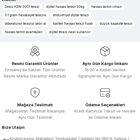
Ürün resmi kalitesiz, bozuk veya görüntülenemiyor.
Desis H2W-3001 terazi
dijital hassas terazi 30kg
hassas tartım cihazı
Zengin ürün çesidi ve belirli marka
Ürün açıklamasında eksik bilgiler bulunuyor.
0.1 gram hassasiyet terazisi
endüstriyel dijital terazi
bulunuyor. Özellikle unit ,prolink ,gibi
Ürün bilgilerinde hatalar bulunuyor.
ürünlerin ithalatçısı olması hasebi ile
laboratuvar terazisi satın al
kaliteli hassas terazi fiyatı
büyük kapasite terazi
kesinlikle bu siteden alınması elzemdir
Ürün fiyatı diğer sitelerden daha pahalı.
hassas tartım avantajları
dijital terazi nasıl kullanılır
Selim Toprak | 29/07/2026
Bu ürüne benzer farklı alternatifler olmalı.
Kısa sürede geldi. Ürünler de iyi
sarılmıştı. Gayet iyi
Resmi Garantili Ürünler
Aynı Gün Kargo İmkanı
Ali Salih Yıldız | 10/07/2026
Firmamızda Satılan Tüm Ürünler
16:00'a Kadar Verilen
Resmi Marka Garantisi Altındadır
Siparişlerde Aynı Gün Kargo
Hızlı sipariş ve güvenli paketleme için
Gönder
çok teşekkürler ediyorum
F... D... | 06/07/2026
Mağaza Teslimatı
Ödeme Seçenekleri
Mağazadan Teslimat İmkanıyla
Kredi Kartınıza Taksit ve Havale
Makine çok iyi herkese tavsiye
ediyorum güçlü bir havya
Aynı Gün Teslimat
ile Ödeme İmkanı
A... A... | 23/04/2026
Bize Ulaşın
Köşklüçeşme Mahallesi Yenibağdat Caddesi No:186/A Gebze /