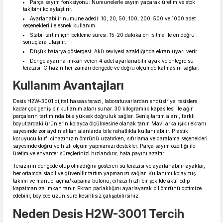
Parça sayım fonksiyonu: Numunelerle sayım yaparak üretim ve stok
takibini kolaylaştırır.
Ayarlanabilir numune adedi: 10, 20, 50, 100, 200, 500 ve 1000 adet
seçenekleri ile esnek kullanım.
Stabil tartım için bekleme süresi: 15-20 dakika ön ısıtma ile en doğru
sonuçlara ulaşılır.
Düşük batarya göstergesi: Akü seviyesi azaldığında ekran uyarı verir.
Denge ayarına imkan veren 4 adet ayarlanabilir ayak ve entegre su
terazisi: Cihazın her zaman dengede ve doğru ölçümde kalmasını sağlar.
Kullanım Avantajları
Desis H2W-3001 dijital hassas terazi, laboratuvarlardan endüstriyel tesislere
kadar çok geniş bir kullanım alanı sunar. 30 kilogramlık kapasitesi ile ağır
parçaların tartımında bile yüksek doğruluk sağlar. Geniş tartım alanı, farklı
boyutlardaki ürünlerin kolayca ölçülmesine olanak tanır. Mavi arka ışıklı ekranı
sayesinde zor aydınlatılan alanlarda bile rahatlıkla kullanılabilir. Plastik
koruyucu kılıfı cihazınızın ömrünü uzatırken, sıfırlama ve daralama seçenekleri
sayesinde doğru ve hızlı ölçüm yapmanızı destekler. Parça sayım özelliği ile
üretim ve envanter süreçlerinizi hızlandırır, hata payını azaltır.
Terazinin dengede olup olmadığını gösteren su terazisi ve ayarlanabilir ayaklar,
her ortamda stabil ve güvenilir tartım yapmanızı sağlar. Kullanımı kolay tuş
takımı ve manuel açma/kapama butonu, cihazı hızlı bir şekilde aktif edip
kapatmanıza imkan tanır. Ekran parlaklığını ayarlayarak pil ömrünü optimize
edebilir, böylece uzun süre kesintisiz çalışabilirsiniz.
Neden Desis H2W-3001 Tercih