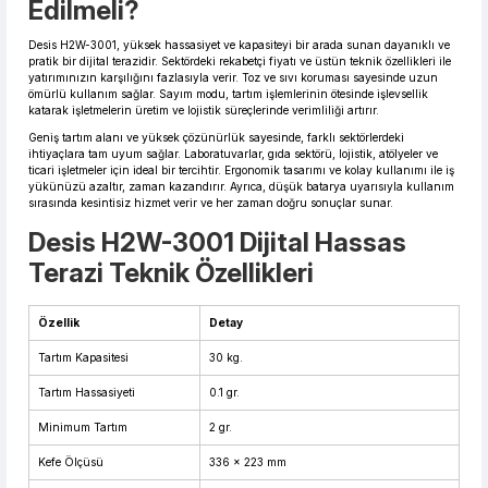
Edilmeli?
Desis H2W-3001, yüksek hassasiyet ve kapasiteyi bir arada sunan dayanıklı ve
pratik bir dijital terazidir. Sektördeki rekabetçi fiyatı ve üstün teknik özellikleri ile
yatırımınızın karşılığını fazlasıyla verir. Toz ve sıvı koruması sayesinde uzun
ömürlü kullanım sağlar. Sayım modu, tartım işlemlerinin ötesinde işlevsellik
katarak işletmelerin üretim ve lojistik süreçlerinde verimliliği artırır.
Geniş tartım alanı ve yüksek çözünürlük sayesinde, farklı sektörlerdeki
ihtiyaçlara tam uyum sağlar. Laboratuvarlar, gıda sektörü, lojistik, atölyeler ve
ticari işletmeler için ideal bir tercihtir. Ergonomik tasarımı ve kolay kullanımı ile iş
yükünüzü azaltır, zaman kazandırır. Ayrıca, düşük batarya uyarısıyla kullanım
sırasında kesintisiz hizmet verir ve her zaman doğru sonuçlar sunar.
Desis H2W-3001 Dijital Hassas
Terazi Teknik Özellikleri
Özellik
Detay
Tartım Kapasitesi
30 kg.
Tartım Hassasiyeti
0.1 gr.
Minimum Tartım
2 gr.
Kefe Ölçüsü
336 x 223 mm