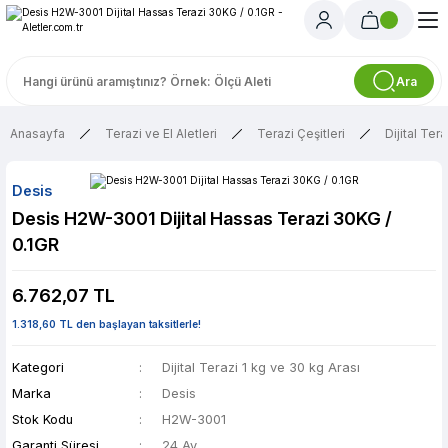
Ara
Anasayfa
Terazi ve El Aletleri
Terazi Çeşitleri
Dijital Ter
Desis
Desis H2W-3001 Dijital Hassas Terazi 30KG /
0.1GR
6.762,07 TL
1.318,60 TL den başlayan taksitlerle!
Kategori
Dijital Terazi 1 kg ve 30 kg Arası
Marka
Desis
Stok Kodu
H2W-3001
Garanti Süresi
24 Ay