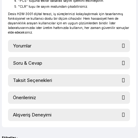
"PCS" tuşuna tekrar basarak sayım işlemini etkinleştirin.
"CLR" tuşu ile sayım modundan çıkabilirsiniz.
Desis H2W-3001 dijital terazi, iş süreçlerinizi kolaylaştırmak için tasarlanmış
fonksiyonel ve kullanıcı dostu bir ölçüm cihazıdır. Hem hassasiyet hem de
dayanıklılık arayan kullanıcılar için en uygun çözümlerden biridir. İster
laboratuvarınızda ister üretim hattınızda kullanın, her zaman güvenilir sonuçlar
elde edeceksiniz.
Yorumlar
Soru & Cevap
Bu ürüne ilk yorumu siz yapın!
Taksit Seçenekleri
Ürün hakkında henüz soru sorulmamış.
Yorum Yaz
Önerileriniz
Soru Sor
Bu ürünün fiyat bilgisi, resim, ürün açıklamalarında ve diğer
Alışveriş Deneyimi
konularda yetersiz gördüğünüz noktaları öneri formunu
kullanarak tarafımıza iletebilirsiniz.
evet çok memnun kaldım
Görüş ve önerileriniz için teşekkür ederiz.
Selim Toprak | 04/08/2026
Etiketler :