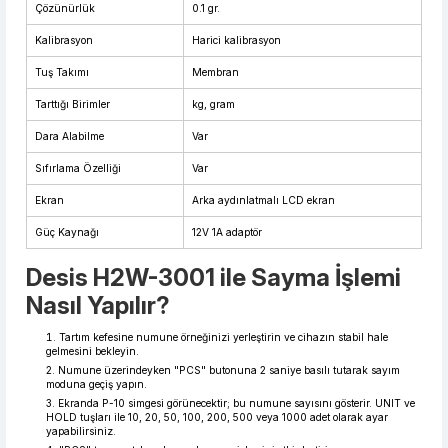
Çözünürlük
0.1 gr.
Kalibrasyon
Harici kalibrasyon
Tuş Takımı
Membran
Tarttığı Birimler
kg, gram
Dara Alabilme
Var
Sıfırlama Özelliği
Var
Ekran
Arka aydınlatmalı LCD ekran
Güç Kaynağı
12V 1A adaptör
Desis H2W-3001 ile Sayma İşlemi
Nasıl Yapılır?
Tartım kefesine numune örneğinizi yerleştirin ve cihazın stabil hale
gelmesini bekleyin.
Numune üzerindeyken "PCS" butonuna 2 saniye basılı tutarak sayım
moduna geçiş yapın.
Ekranda P-10 simgesi görünecektir; bu numune sayısını gösterir. UNIT ve
HOLD tuşları ile 10, 20, 50, 100, 200, 500 veya 1000 adet olarak ayar
yapabilirsiniz.