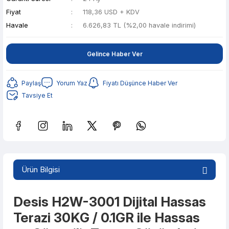
Fiyat
118,36 USD + KDV
Havale
6.626,83 TL (%2,00 havale indirimi)
Gelince Haber Ver
Paylaş
Yorum Yaz
Fiyatı Düşünce Haber Ver
Tavsiye Et
Güvenilir Alışveriş
1.318,60 TL den başlayan taksitlerle! x 9
Ürün Bilgisi
%2 İndirim
Güvenilir Alışveriş
Desis H2W-3001 Dijital Hassas
Terazi 30KG / 0.1GR ile Hassas