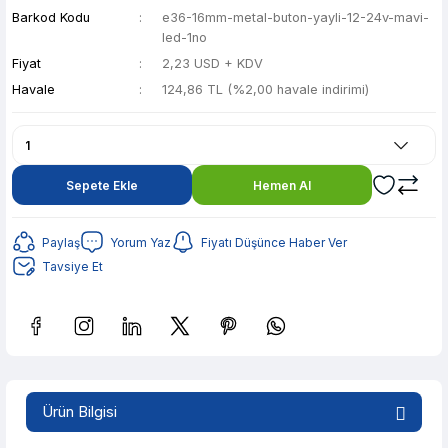
Barkod Kodu
e36-16mm-metal-buton-yayli-12-24v-mavi-
led-1no
Fiyat
2,23 USD + KDV
Havale
124,86 TL (%2,00 havale indirimi)
Sepete Ekle
Hemen Al
Paylaş
Yorum Yaz
Fiyatı Düşünce Haber Ver
Tavsiye Et
Güvenilir Alışveriş
24,85 TL den başlayan taksitlerle! x 9
%2 İndirim
Ürün Bilgisi
Güvenilir Alışveriş
24,85 TL den başlayan taksitlerle! x 9
%2 İndirim