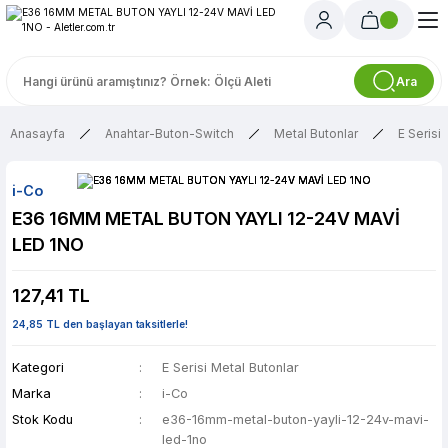
Ara
Anasayfa
Anahtar-Buton-Switch
Metal Butonlar
E Serisi
i-Co
E36 16MM METAL BUTON YAYLI 12-24V MAVİ
LED 1NO
127,41 TL
24,85 TL den başlayan taksitlerle!
Kategori
E Serisi Metal Butonlar
Marka
i-Co
Stok Kodu
e36-16mm-metal-buton-yayli-12-24v-mavi-
led-1no