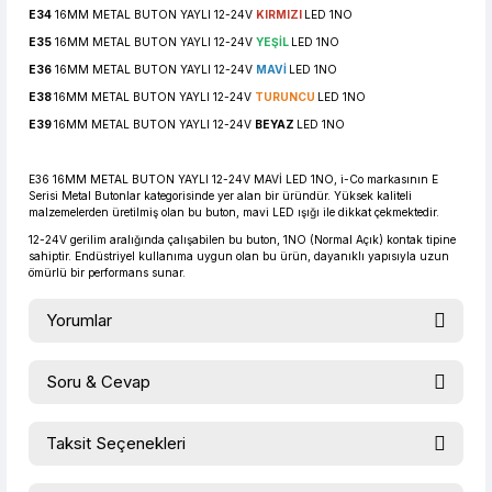
E34
16MM METAL BUTON YAYLI 12-24V
KIRMIZI
LED 1NO
E35
16MM METAL BUTON YAYLI 12-24V
YEŞİL
LED 1NO
E36
16MM METAL BUTON YAYLI 12-24V
MAVİ
LED 1NO
E38
16MM METAL BUTON YAYLI 12-24V
TURUNCU
LED 1NO
E39
16MM METAL BUTON YAYLI 12-24V
BEYAZ
LED 1NO
E36 16MM METAL BUTON YAYLI 12-24V MAVİ LED 1NO, i-Co markasının E
Serisi Metal Butonlar kategorisinde yer alan bir üründür. Yüksek kaliteli
malzemelerden üretilmiş olan bu buton, mavi LED ışığı ile dikkat çekmektedir.
12-24V gerilim aralığında çalışabilen bu buton, 1NO (Normal Açık) kontak tipine
sahiptir. Endüstriyel kullanıma uygun olan bu ürün, dayanıklı yapısıyla uzun
ömürlü bir performans sunar.
Yorumlar
Soru & Cevap
Bu ürüne ilk yorumu siz yapın!
Taksit Seçenekleri
Ürün hakkında henüz soru sorulmamış.
Yorum Yaz