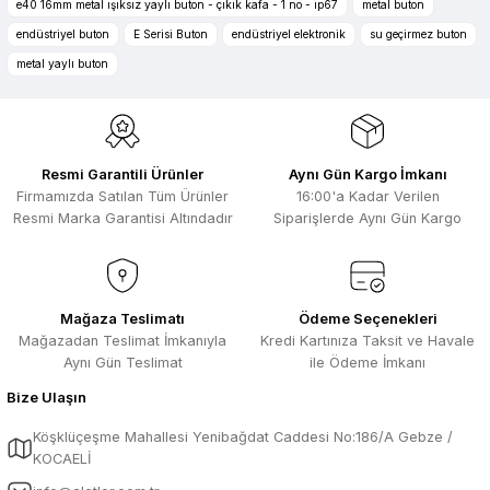
Ürün resmi kalitesiz, bozuk veya görüntülenemiyor.
e40 16mm metal ışıksız yaylı buton - çıkık kafa - 1 no - ıp67
metal buton
Zengin ürün çesidi ve belirli marka
Ürün açıklamasında eksik bilgiler bulunuyor.
endüstriyel buton
E Serisi Buton
endüstriyel elektronik
su geçirmez buton
bulunuyor. Özellikle unit ,prolink ,gibi
Ürün bilgilerinde hatalar bulunuyor.
ürünlerin ithalatçısı olması hasebi ile
metal yaylı buton
kesinlikle bu siteden alınması elzemdir
Ürün fiyatı diğer sitelerden daha pahalı.
Selim Toprak | 29/07/2026
Bu ürüne benzer farklı alternatifler olmalı.
Kısa sürede geldi. Ürünler de iyi
Resmi Garantili Ürünler
Aynı Gün Kargo İmkanı
sarılmıştı. Gayet iyi
Firmamızda Satılan Tüm Ürünler
16:00'a Kadar Verilen
Ali Salih Yıldız | 10/07/2026
Resmi Marka Garantisi Altındadır
Siparişlerde Aynı Gün Kargo
Hızlı sipariş ve güvenli paketleme için
Gönder
çok teşekkürler ediyorum
F... D... | 06/07/2026
Mağaza Teslimatı
Ödeme Seçenekleri
Mağazadan Teslimat İmkanıyla
Kredi Kartınıza Taksit ve Havale
Aynı Gün Teslimat
ile Ödeme İmkanı
Makine çok iyi herkese tavsiye
ediyorum güçlü bir havya
Bize Ulaşın
A... A... | 23/04/2026
Köşklüçeşme Mahallesi Yenibağdat Caddesi No:186/A Gebze /
KOCAELİ
13.04.2026 tarihinde Aletler.com
üzerinden 4 ürünnaldım ve hızlı ve