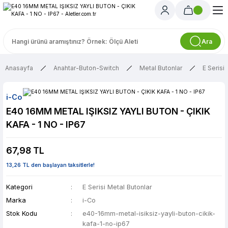
Ara
Anasayfa
Anahtar-Buton-Switch
Metal Butonlar
E Serisi
i-Co
E40 16MM METAL IŞIKSIZ YAYLI BUTON - ÇIKIK
KAFA - 1 NO - IP67
67,98 TL
13,26 TL den başlayan taksitlerle!
Kategori
E Serisi Metal Butonlar
Marka
i-Co
Stok Kodu
e40-16mm-metal-isiksiz-yayli-buton-cikik-
kafa-1-no-ip67