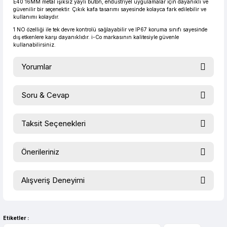
E40 16MM metal ışıksız yaylı buton, endüstriyel uygulamalar için dayanıklı ve
güvenilir bir seçenektir. Çıkık kafa tasarımı sayesinde kolayca fark edilebilir ve
kullanımı kolaydır.
1 NO özelliği ile tek devre kontrolü sağlayabilir ve IP67 koruma sınıfı sayesinde
dış etkenlere karşı dayanıklıdır. i-Co markasının kalitesiyle güvenle
kullanabilirsiniz.
Yorumlar
Soru & Cevap
Bu ürüne ilk yorumu siz yapın!
Taksit Seçenekleri
Ürün hakkında henüz soru sorulmamış.
Yorum Yaz
Önerileriniz
Soru Sor
Bu ürünün fiyat bilgisi, resim, ürün açıklamalarında ve diğer
Alışveriş Deneyimi
konularda yetersiz gördüğünüz noktaları öneri formunu
kullanarak tarafımıza iletebilirsiniz.
evet çok memnun kaldım
Görüş ve önerileriniz için teşekkür ederiz.
Selim Toprak | 04/08/2026
Etiketler :