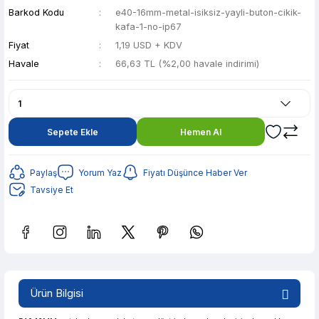
Barkod Kodu
e40-16mm-metal-isiksiz-yayli-buton-cikik-
kafa-1-no-ip67
Fiyat
1,19 USD + KDV
Havale
66,63 TL (%2,00 havale indirimi)
Sepete Ekle
Hemen Al
Paylaş
Yorum Yaz
Fiyatı Düşünce Haber Ver
Tavsiye Et
Güvenilir Alışveriş
13,26 TL den başlayan taksitlerle! x 9
%2 İndirim
Ürün Bilgisi
Güvenilir Alışveriş
13,26 TL den başlayan taksitlerle! x 9
%2 İndirim