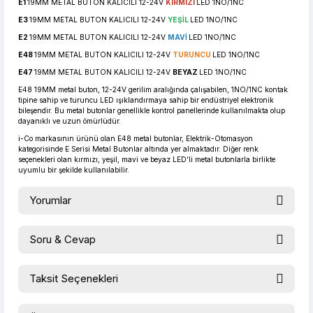
E1
19MM METAL BUTON KALICILI 12-24V
KIRMIZI
LED 1NO/1NC
E3
19MM METAL BUTON KALICILI 12-24V
YEŞİL
LED 1NO/1NC
E2
19MM METAL BUTON KALICILI 12-24V
MAVİ
LED 1NO/1NC
E48
19MM METAL BUTON KALICILI 12-24V
TURUNCU
LED 1NO/1NC
E47
19MM METAL BUTON KALICILI 12-24V
BEYAZ
LED 1NO/1NC
E48 19MM metal buton, 12-24V gerilim aralığında çalışabilen, 1NO/1NC kontak
tipine sahip ve turuncu LED ışıklandırmaya sahip bir endüstriyel elektronik
bileşendir. Bu metal butonlar genellikle kontrol panellerinde kullanılmakta olup
dayanıklı ve uzun ömürlüdür.
i-Co markasının ürünü olan E48 metal butonlar, Elektrik-Otomasyon
kategorisinde E Serisi Metal Butonlar altında yer almaktadır. Diğer renk
seçenekleri olan kırmızı, yeşil, mavi ve beyaz LED'li metal butonlarla birlikte
uyumlu bir şekilde kullanılabilir.
Yorumlar
Soru & Cevap
Bu ürüne ilk yorumu siz yapın!
Taksit Seçenekleri
Ürün hakkında henüz soru sorulmamış.
Yorum Yaz