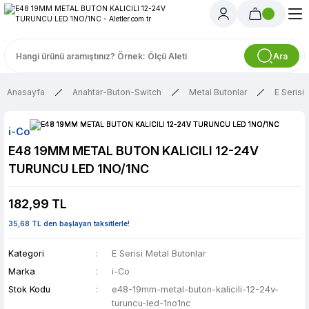
Ara
Anasayfa
Anahtar-Buton-Switch
Metal Butonlar
E Serisi
i-Co
E48 19MM METAL BUTON KALICILI 12-24V
TURUNCU LED 1NO/1NC
182,99 TL
35,68 TL den başlayan taksitlerle!
Kategori
E Serisi Metal Butonlar
Marka
i-Co
Stok Kodu
e48-19mm-metal-buton-kalicili-12-24v-
turuncu-led-1no1nc