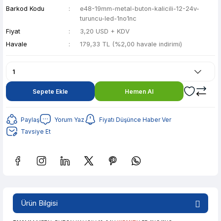
Barkod Kodu
e48-19mm-metal-buton-kalicili-12-24v-
turuncu-led-1no1nc
Fiyat
3,20 USD + KDV
Havale
179,33 TL (%2,00 havale indirimi)
Sepete Ekle
Hemen Al
Paylaş
Yorum Yaz
Fiyatı Düşünce Haber Ver
Tavsiye Et
Güvenilir Alışveriş
35,68 TL den başlayan taksitlerle! x 9
%2 İndirim
Ürün Bilgisi
Güvenilir Alışveriş
35,68 TL den başlayan taksitlerle! x 9
%2 İndirim