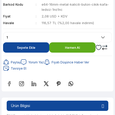
Barkod Kodu
e64-16mm-metal-kalicili-buton-cikik-kafa-
ledsiz-1no1nc
Fiyat
2,08 USD + KDV
Havale
116,57 TL (%2,00 havale indirimi)
Sepete Ekle
Hemen Al
Paylaş
Yorum Yaz
Fiyatı Düşünce Haber Ver
Tavsiye Et
Güvenilir Alışveriş
23,19 TL den başlayan taksitlerle! x 9
%2 İndirim
Ürün Bilgisi
Güvenilir Alışveriş
23,19 TL den başlayan taksitlerle! x 9
%2 İndirim