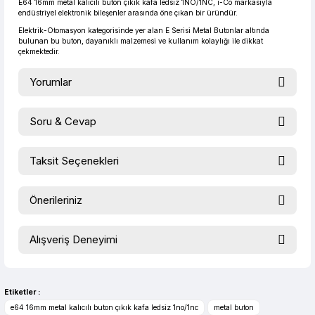
E64 16mm metal kalıcılı buton çıkık kafa ledsiz 1NO/1NC, i-Co markasıyla
endüstriyel elektronik bileşenler arasında öne çıkan bir üründür.
Elektrik-Otomasyon kategorisinde yer alan E Serisi Metal Butonlar altında
bulunan bu buton, dayanıklı malzemesi ve kullanım kolaylığı ile dikkat
çekmektedir.
Yorumlar
Soru & Cevap
Bu ürüne ilk yorumu siz yapın!
Taksit Seçenekleri
Ürün hakkında henüz soru sorulmamış.
Yorum Yaz
Önerileriniz
Soru Sor
Bu ürünün fiyat bilgisi, resim, ürün açıklamalarında ve diğer
Alışveriş Deneyimi
konularda yetersiz gördüğünüz noktaları öneri formunu
kullanarak tarafımıza iletebilirsiniz.
evet çok memnun kaldım
Görüş ve önerileriniz için teşekkür ederiz.
Selim Toprak | 04/08/2026
Etiketler :
Ürün resmi kalitesiz, bozuk veya görüntülenemiyor.
e64 16mm metal kalıcılı buton çıkık kafa ledsiz 1no/1nc
metal buton