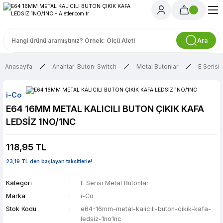
Ara
Anasayfa
Anahtar-Buton-Switch
Metal Butonlar
E Serisi
i-Co
E64 16MM METAL KALICILI BUTON ÇIKIK KAFA
LEDSİZ 1NO/1NC
118,95 TL
23,19 TL den başlayan taksitlerle!
Kategori
E Serisi Metal Butonlar
Marka
i-Co
Stok Kodu
e64-16mm-metal-kalicili-buton-cikik-kafa-
ledsiz-1no1nc