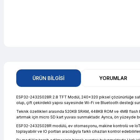
ÜRÜN BILGISI
YORUMLAR
ESP32-2432S028R 2.8 TFT Modül, 240x320 piksel çözünürlüğe sahip, 
olup, çift çekirdekli yapısı sayesinde Wi-Fi ve Bluetooth desteği suna
Teknik özellikleri arasında 520KB SRAM, 448KB ROM ve 4MB flash be
artırmak için micro SD kart yuvası sunmaktadır. Ayrıca, ön yüzeyde bu
ESP32-2432S028R modülü, ev otomasyonu, makine kontrolü ve IoT projele
toplayabilir ve IO portları aracılığıyla farklı cihazları kontrol edebil