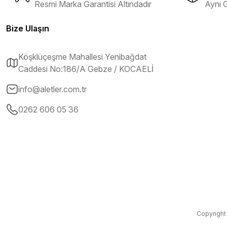
Resmi Marka Garantisi Altındadır
Aynı 
Ali Salih Yıldız | 10/07/2026
Bize Ulaşın
Hızlı sipariş ve güvenli paketleme için çok teşekkürler ediyorum
Köşklüçeşme Mahallesi Yenibağdat
F... D... | 06/07/2026
Caddesi No:186/A Gebze / KOCAELİ
Makine çok iyi herkese tavsiye ediyorum güçlü bir havya
info@aletler.com.tr
A... A... | 23/04/2026
0262 606 05 36
13.04.2026 tarihinde Aletler.com üzerinden 4 ürünnaldım ve hızlı ve s
çok teşekkürler ediyorum
B... C... | 13/04/2026
Güvenilir bir mağza tavsiye ederim
S... H... | 16/03/2026
Copyright 
Murat beye ve diğer çalışanlara çok teşekkür ederim. Orjinal ürün gü