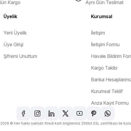
Gün Kargo
Aynı Gün Teslimat
Üyelik
Kurumsal
Yeni Üyelik
İletişim
Gönder
Üye Girişi
İletişim Formu
Şifremi Unuttum
Havale Bildirim Fo
Kargo Takibi
orunsuz bir şekilde tarafıma ulaştı
Banka Hesaplarımı
Kurumsal Teklif
Arıza Kayıt Formu
2026 © Her hakkı saklıdır. Kredi kartı bilgileriniz 256bit SSL sertifikası ile kor
zel paketle me.aletler.com ve unit