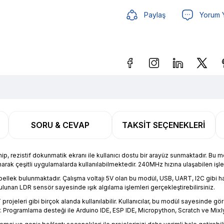
Paylaş
Yorum 
Güvenilir Alışveriş
271,86
SORU & CEVAP
TAKSIT SEÇENEKLERI
Güvenilir Alışveriş
271,86
rezistif dokunmatik ekranı ile kullanıcı dostu bir arayüz sunmaktadır. Bu
rak çeşitli uygulamalarda kullanılabilmektedir. 240MHz hızına ulaşabilen işlemc
llek bulunmaktadır. Çalışma voltajı 5V olan bu modül, USB, UART, I2C gibi h
lunan LDR sensör sayesinde ışık algılama işlemleri gerçekleştirebilirsiniz.
ri gibi birçok alanda kullanılabilir. Kullanıcılar, bu modül sayesinde görsel v
irler. Programlama desteği ile Arduino IDE, ESP IDE, Micropython, Scratch ve Mixly 