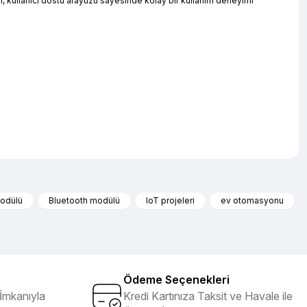
lir, kullanıcı dostu arayüzü sayesinde kolay bir kullanım deneyimi
iletebilirsiniz.
modülü
Bluetooth modülü
IoT projeleri
ev otomasyonu
Ödeme Seçenekleri
İmkanıyla
Kredi Kartınıza Taksit ve Havale ile