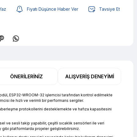
Yaz
Fiyatı Düşünce Haber Ver
Tavsiye Et
 TL den başlayan taksitlerle! x 9
%2 İndirim
ÖNERILERINIZ
ALIŞVERIŞ DENEYIMI
 TL den başlayan taksitlerle! x 9
%2 İndirim
 modül, ESP32-WROOM-32 işlemcisi tarafından kontrol edilmekte
isi ile hızlı ve verimli bir performans sergiler.
aberleşme protokollerini desteklemekte ve hafıza kapasitesini
e sesli takip yapabilir, çeşitli sıcaklık sensörleri ile veri
gibi platformlarda projeler geliştirebilirsiniz.