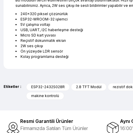
Bu modülün tercih edilmesinin birçok avantajı bulunmaktadır. Hızlı işl
sunabilirsiniz. Ayrıca, 2W ses çıkışı ile sesli bildirimler yapabilir ve 
240x320 piksel çözünürlük
ESP32-WROOM-32 işlemci
5V çalışma voltajı
USB, UART, I2C haberleşme desteği
Micro SD kart yuvası
Reçistif dokunmatik ekran
2W ses çıkışı
Ön yüzeyde LDR sensör
Kolay programlama desteği
Bu ürünün fiyat bilgisi, resim, ürün açıklamalarında ve diğer ko
evet çok memnun kaldım
Görüş ve önerileriniz için teşekkür ederiz.
Selim Toprak | 04/08/2026
Etiketler :
ESP32-2432S028R
2.8 TFT Modül
rezistif do
makine kontrolü
Ürün resmi kalitesiz, bozuk veya görüntülenemiyor.
Zengin ürün çesidi ve belirli marka bulunuyor. Özellikle unit ,prolink ,g
Ürün açıklamasında eksik bilgiler bulunuyor.
hasebi ile kesinlikle bu siteden alınması elzemdir
Ürün bilgilerinde hatalar bulunuyor.
Selim Toprak | 29/07/2026
Resmi Garantili Ürünler
Aynı 
Ürün fiyatı diğer sitelerden daha pahalı.
Firmamızda Satılan Tüm Ürünler
16:00'
Bu ürüne benzer farklı alternatifler olmalı.
Kısa sürede geldi. Ürünler de iyi sarılmıştı. Gayet iyi