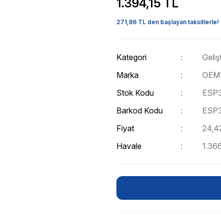
1.394,15 TL
271,86 TL den başlayan taksitlerle!
Kategori
Geliş
Marka
OEM
Stok Kodu
ESP3
Barkod Kodu
ESP3
Fiyat
24,4
Havale
1.366