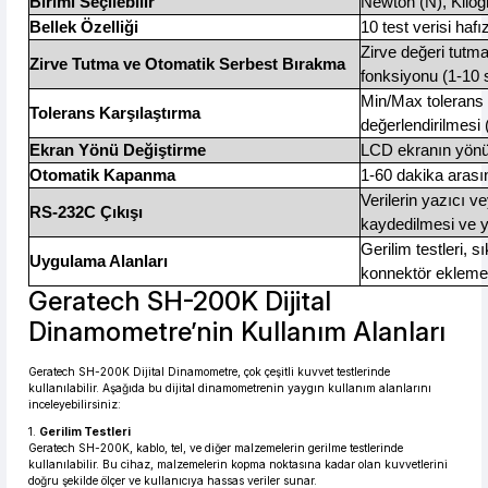
Birimi Seçilebilir
Newton (N), Kilog
Bellek Özelliği
10 test verisi ha
Zirve değeri tutm
Zirve Tutma ve Otomatik Serbest Bırakma
fonksiyonu (1-10 s
Min/Max tolerans li
Tolerans Karşılaştırma
değerlendirilmesi
Ekran Yönü Değiştirme
LCD ekranın yönü 3
Otomatik Kapanma
1-60 dakika arası
Verilerin yazıcı v
RS-232C Çıkışı
kaydedilmesi ve y
Gerilim testleri, s
Uygulama Alanları
konnektör ekleme/
Geratech SH-200K Dijital
Dinamometre’nin Kullanım Alanları
Geratech SH-200K Dijital Dinamometre, çok çeşitli kuvvet testlerinde
kullanılabilir. Aşağıda bu dijital dinamometrenin yaygın kullanım alanlarını
inceleyebilirsiniz:
1.
Gerilim Testleri
Geratech SH-200K, kablo, tel, ve diğer malzemelerin gerilme testlerinde
kullanılabilir. Bu cihaz, malzemelerin kopma noktasına kadar olan kuvvetlerini
doğru şekilde ölçer ve kullanıcıya hassas veriler sunar.