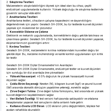
2.
Sıkıştırma Testleri
Malzemelerin sıkıştırılabilirliğini ölçmek için ideal olan bu cihaz, çeşitli
endüstriyel uygulamalarda kullanılır. Yüksek doğruluğu ile sıkıştırma testlerinde
güvenilir sonuçlar elde edilir.
3.
Anahtarlama Testleri
Anahtarlama testleri, cihazların çalışma kapasitesini ve dayanıklılığını
değerlendirmek için yapılır. Geratech SH-200K, bu tür testlerde kuvvet ölçümleri
yapmak için mükemmel bir çözümdür.
4.
Konnektör Ekleme ve Çekme
Elektronik ve mekanik uygulamalarda, konnektörlerin doğru şekilde takılması ve
çıkarılması gerekir. Geratech SH-200K, bu tür testlerde kuvvet ölçümleri yaparak,
ekipmanlarınızın güvenliğini artırır.
5.
Kırılma Testleri
Geratech SH-200K, malzemelerin kırılma noktalarındaki kuvvetleri doğru bir
şekilde ölçer. Bu, malzeme mühendisliği ve kalite kontrol uygulamaları için kritik
bir testtir.
Geratech SH-200K Dijital Dinamometre’nin Avantajları
Geratech SH-200K Dijital Dinamometre, endüstriyel testler ve kuvvet ölçümleri
için sunduğu bir dizi avantajla öne çıkmaktadır:
Yüksek Hassasiyet
: ±0.5% doğruluk ile yüksek hassasiyetli kuvvet
ölçümleri sağlar.
Çoklu Birim Seçeneği
: Newton (N), kilogram kuvvet (kgf) ve pound kuvvet
(lbf) arasında otomatik dönüşüm yapabilme yeteneği, esneklik sağlar.
Zirve Değeri Tutma
: Zirve değeri tutma fonksiyonu, test sırasında en yüksek
kuvvet değerinin kaydedilmesini sağlar.
Veri Bellek Özelliği
: 10 test verisini hafızasında saklayabilir ve ortalama
hesaplamalar yaparak test sonuçlarını daha anlamlı hale getirir.
Kullanıcı Dostu LCD Ekran
: LCD ekranın yönü değiştirilebilir, böylece her
açıdan rahatlıkla okunabilir.