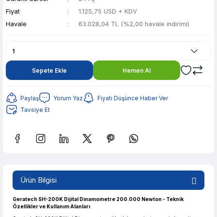
Fiyat
1.125,75 USD + KDV
Havale
63.028,04 TL (%2,00 havale indirimi)
Sepete Ekle
Hemen Al
Paylaş
Yorum Yaz
Fiyatı Düşünce Haber Ver
Tavsiye Et
Güvenilir Alışveriş
12.541,29 TL den başlayan taksitlerle! x 9
Ürün Bilgisi
%2 İndirim
Güvenilir Alışveriş
Geratech SH-200K Dijital Dinamometre 200.000 Newton - Teknik
Özellikler ve Kullanım Alanları