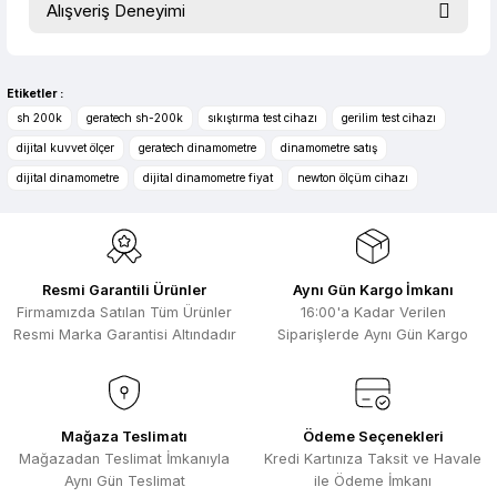
Alışveriş Deneyimi
konularda yetersiz gördüğünüz noktaları öneri formunu
kullanarak tarafımıza iletebilirsiniz.
evet çok memnun kaldım
Görüş ve önerileriniz için teşekkür ederiz.
Selim Toprak | 04/08/2026
Etiketler :
Ürün resmi kalitesiz, bozuk veya görüntülenemiyor.
sh 200k
geratech sh-200k
sıkıştırma test cihazı
gerilim test cihazı
Zengin ürün çesidi ve belirli marka
Ürün açıklamasında eksik bilgiler bulunuyor.
dijital kuvvet ölçer
geratech dinamometre
dinamometre satış
bulunuyor. Özellikle unit ,prolink ,gibi
Ürün bilgilerinde hatalar bulunuyor.
ürünlerin ithalatçısı olması hasebi ile
dijital dinamometre
dijital dinamometre fiyat
newton ölçüm cihazı
kesinlikle bu siteden alınması elzemdir
Ürün fiyatı diğer sitelerden daha pahalı.
Selim Toprak | 29/07/2026
Bu ürüne benzer farklı alternatifler olmalı.
Kısa sürede geldi. Ürünler de iyi
Resmi Garantili Ürünler
Aynı Gün Kargo İmkanı
sarılmıştı. Gayet iyi
Firmamızda Satılan Tüm Ürünler
16:00'a Kadar Verilen
Ali Salih Yıldız | 10/07/2026
Resmi Marka Garantisi Altındadır
Siparişlerde Aynı Gün Kargo
Hızlı sipariş ve güvenli paketleme için
Gönder
çok teşekkürler ediyorum
F... D... | 06/07/2026
Mağaza Teslimatı
Ödeme Seçenekleri
Mağazadan Teslimat İmkanıyla
Kredi Kartınıza Taksit ve Havale
Aynı Gün Teslimat
ile Ödeme İmkanı
Makine çok iyi herkese tavsiye