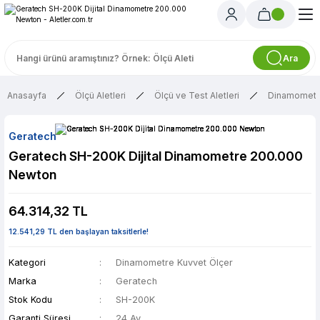
Ara
Anasayfa
Ölçü Aletleri
Ölçü ve Test Aletleri
Dinamometre
Geratech
Geratech SH-200K Dijital Dinamometre 200.000
Newton
64.314,32 TL
12.541,29 TL den başlayan taksitlerle!
Kategori
Dinamometre Kuvvet Ölçer
Marka
Geratech
Stok Kodu
SH-200K
Garanti Süresi
24 Ay