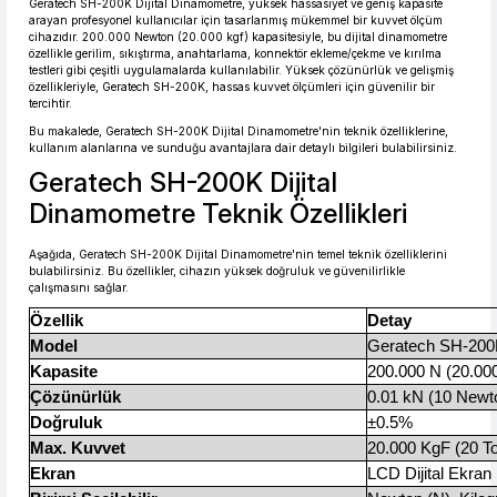
Geratech SH-200K Dijital Dinamometre, yüksek hassasiyet ve geniş kapasite
arayan profesyonel kullanıcılar için tasarlanmış mükemmel bir kuvvet ölçüm
cihazıdır. 200.000 Newton (20.000 kgf) kapasitesiyle, bu dijital dinamometre
12.541,29 TL den başlayan taksitlerle! x 9
%2 İndirim
özellikle gerilim, sıkıştırma, anahtarlama, konnektör ekleme/çekme ve kırılma
testleri gibi çeşitli uygulamalarda kullanılabilir. Yüksek çözünürlük ve gelişmiş
özellikleriyle, Geratech SH-200K, hassas kuvvet ölçümleri için güvenilir bir
tercihtir.
Bu makalede, Geratech SH-200K Dijital Dinamometre'nin teknik özelliklerine,
kullanım alanlarına ve sunduğu avantajlara dair detaylı bilgileri bulabilirsiniz.
Geratech SH-200K Dijital
Dinamometre Teknik Özellikleri
Aşağıda, Geratech SH-200K Dijital Dinamometre'nin temel teknik özelliklerini
bulabilirsiniz. Bu özellikler, cihazın yüksek doğruluk ve güvenilirlikle
çalışmasını sağlar.
Özellik
Detay
Model
Geratech SH-20
Kapasite
200.000 N (20.00
Çözünürlük
0.01 kN (10 Newt
Doğruluk
±0.5%
Max. Kuvvet
20.000 KgF (20 T
Ekran
LCD Dijital Ekran