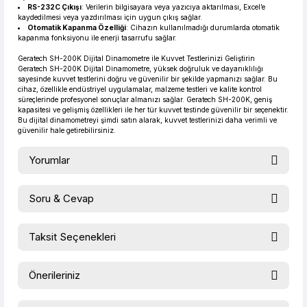
RS-232C Çıkışı
: Verilerin bilgisayara veya yazıcıya aktarılması, Excel’e
kaydedilmesi veya yazdırılması için uygun çıkış sağlar.
Otomatik Kapanma Özelliği
: Cihazın kullanılmadığı durumlarda otomatik
kapanma fonksiyonu ile enerji tasarrufu sağlar.
Geratech SH-200K Dijital Dinamometre ile Kuvvet Testlerinizi Geliştirin
Geratech SH-200K Dijital Dinamometre, yüksek doğruluk ve dayanıklılığı
sayesinde kuvvet testlerini doğru ve güvenilir bir şekilde yapmanızı sağlar. Bu
cihaz, özellikle endüstriyel uygulamalar, malzeme testleri ve kalite kontrol
süreçlerinde profesyonel sonuçlar almanızı sağlar. Geratech SH-200K, geniş
kapasitesi ve gelişmiş özellikleri ile her tür kuvvet testinde güvenilir bir seçenektir.
Bu dijital dinamometreyi şimdi satın alarak, kuvvet testlerinizi daha verimli ve
güvenilir hale getirebilirsiniz.
Yorumlar
Soru & Cevap
Bu ürüne ilk yorumu siz yapın!
Taksit Seçenekleri
Ürün hakkında henüz soru sorulmamış.
Yorum Yaz
Önerileriniz
Soru Sor
Bu ürünün fiyat bilgisi, resim, ürün açıklamalarında ve diğer