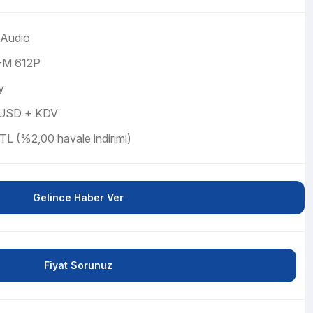
 Audio
M 612P
y
 USD + KDV
TL (%2,00 havale indirimi)
Gelince Haber Ver
Fiyat Sorunuz