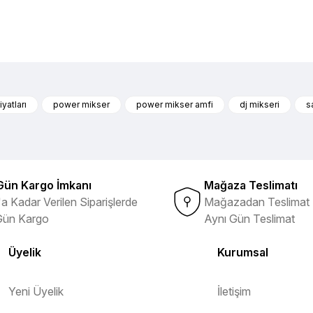
nularda yetersiz gördüğünüz noktaları öneri formunu kullanarak tarafımıza 
Ürün hakkında henüz soru sorulmamış.
Bu ürüne ilk yorumu siz yapın!
yatları
power mikser
power mikser amfi
dj mikseri
s
ibi ürünlerin ithalatçısı olması
Yorum Yaz
Soru Sor
Gün Kargo İmkanı
Mağaza Teslimatı
a Kadar Verilen Siparişlerde
Mağazadan Teslimat 
Gün Kargo
Aynı Gün Teslimat
Üyelik
Kurumsal
Yeni Üyelik
İletişim
Gönder