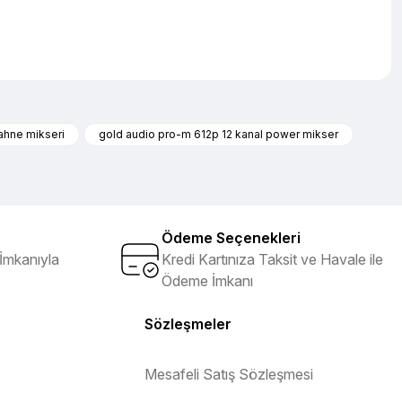
iletebilirsiniz.
ahne mikseri
gold audio pro-m 612p 12 kanal power mikser
Ödeme Seçenekleri
İmkanıyla
Kredi Kartınıza Taksit ve Havale ile
Ödeme İmkanı
Sözleşmeler
Mesafeli Satış Sözleşmesi