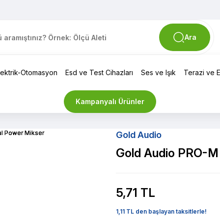
Ara
lektrik-Otomasyon
Esd ve Test Cihazları
Ses ve Işık
Terazi ve El
Kampanyalı Ürünler
Gold Audio
Gold Audio PRO-M 
5,71 TL
1,11 TL den başlayan taksitlerle!