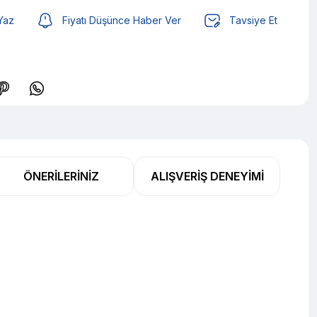
Yaz
Fiyatı Düşünce Haber Ver
Tavsiye Et
 den başlayan taksitlerle! x 9
%2 İndirim
ÖNERILERINIZ
ALIŞVERIŞ DENEYIMI
 den başlayan taksitlerle! x 9
%2 İndirim