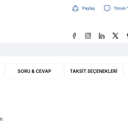
Paylaş
Yorum 
Güvenilir Alışveriş
1,11 TL
SORU & CEVAP
TAKSIT SEÇENEKLERI
Güvenilir Alışveriş
1,11 TL
r.