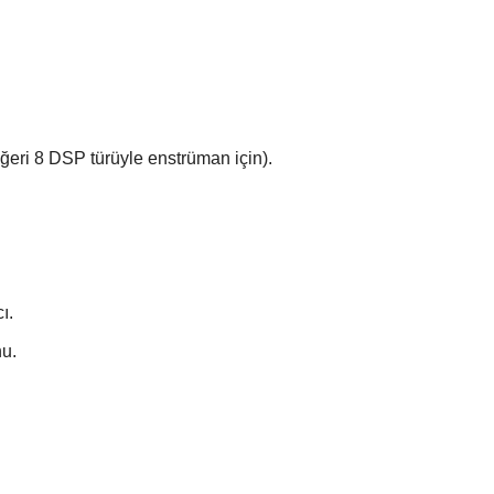
diğeri 8 DSP türüyle enstrüman için).
ı.
nu.