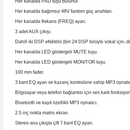
Her kanalda PAD tuşu bulunur.
Her kanalda bağımsız 48V fantom güç anahtarı.
Her kanalda frekans (FREQ) ayarı.
3 adet AUX çıkışı.
Dahili iki DSP efektörü (biri 24 DSP türüyle vokal için, 
Her kanalda LED göstergeli MUTE tuşu.
Her kanalda LED göstergeli MONITOR tuşu.
100 mm fader.
3 bant EQ ayarı ve kazanç kontrolüne sahip MP3 oynatıc
Bilgisayar veya telefon bağlantısı için ses kartı fonksiyo
Bluetooth ve kayıt özellikli MP3 oynatıcı.
2.5 inç nokta matris ekran.
Stereo ana çıkışta çift 7 bant EQ ayarı.