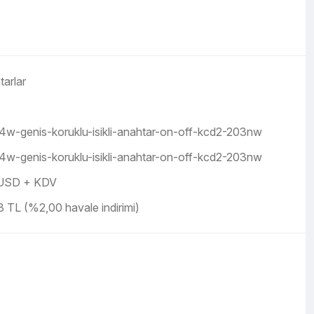
arlar
4w-genis-koruklu-isikli-anahtar-on-off-kcd2-203nw
4w-genis-koruklu-isikli-anahtar-on-off-kcd2-203nw
 USD + KDV
 TL (%2,00 havale indirimi)