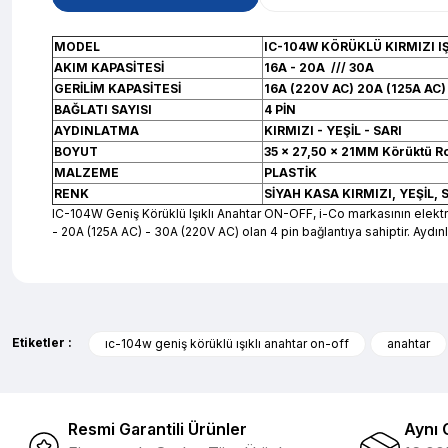
MODEL
IC-104W KÖRÜKLÜ KIRMIZI I
AKIM KAPASİTESİ
16A - 20A /// 30A
GERİLİM KAPASİTESİ
16A (220V AC) 20A (125A AC)
BAĞLATI SAYISI
4 PİN
AYDINLATMA
KIRMIZI - YEŞİL - SARI
BOYUT
35 x 27,50 x 21MM Körüktü 
MALZEME
PLASTİK
RENK
SİYAH KASA KIRMIZI, YEŞİL, 
IC-104W Geniş Körüklü Işıklı Anahtar ON-OFF, i-Co markasının elek
- 20A (125A AC) - 30A (220V AC) olan 4 pin bağlantıya sahiptir. Aydınl
Bu ürünün fiyat bilgisi, resim, ürün açıklamalarında ve diğer ko
evet çok memnun kaldım
Görüş ve önerileriniz için teşekkür ederiz.
Selim Toprak | 04/08/2026
Etiketler :
ıc-104w geniş körüklü ışıklı anahtar on-off
anahtar
Ürün resmi kalitesiz, bozuk veya görüntülenemiyor.
Zengin ürün çesidi ve belirli marka bulunuyor. Özellikle unit ,prolink ,g
Ürün açıklamasında eksik bilgiler bulunuyor.
hasebi ile kesinlikle bu siteden alınması elzemdir
Resmi Garantili Ürünler
Aynı 
Ürün bilgilerinde hatalar bulunuyor.
Selim Toprak | 29/07/2026