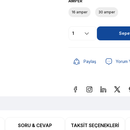
AMPER
16 amper
30 amper
Sepet
Paylaş
Yorum 
Güvenilir Alışveriş
12,70 
SORU & CEVAP
TAKSIT SEÇENEKLERI