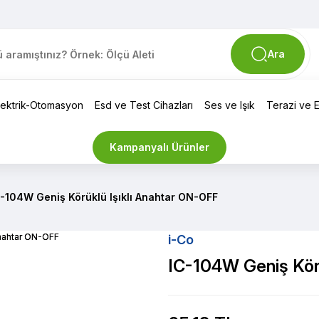
Ara
lektrik-Otomasyon
Esd ve Test Cihazları
Ses ve Işık
Terazi ve El
Kampanyalı Ürünler
-104W Geniş Körüklü Işıklı Anahtar ON-OFF
i-Co
IC-104W Geniş Körü