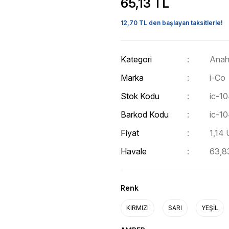
65,13 TL
12,70 TL den başlayan taksitlerle!
Kategori
Anaht
Marka
i-Co
Stok Kodu
ic-10
Barkod Kodu
ic-10
Fiyat
1,14
Havale
63,83
Renk
KIRMIZI
SARI
YEŞİL