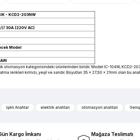
Güvenilir Alışveriş
12,70 
ŞIK - KCD2-203NW
///
30A (220V AC)
Rocek Model
SARI
trik otomasyon kategorisindeki ürünlerinden biridir. Model IC-104W, KCD2-20
atma renkleri kırmızı, yeşil ve sarıdır. Boyutları 35 x 27,50 x 21mm olan bu an
nularda yetersiz gördüğünüz noktaları öneri formunu kullanarak tarafımıza 
Ürün hakkında henüz soru sorulmamış.
Bu ürüne ilk yorumu siz yapın!
Işıklı Anahtar
elektrik anahtarı
otomasyon anahtarı
Geniş
ibi ürünlerin ithalatçısı olması
Yorum Yaz
Soru Sor
Gün Kargo İmkanı
Mağaza Teslimatı