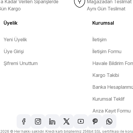
a Kadar Verilen Siparişlerde
Mağazadan Teslimat 
Gün Kargo
Aynı Gün Teslimat
Üyelik
Kurumsal
Yeni Üyelik
İletişim
Üye Girişi
İletişim Formu
Gönder
Şifremi Unuttum
Havale Bildirim Fo
Kargo Takibi
Banka Hesaplarımı
orunsuz bir şekilde tarafıma ulaştı
Kurumsal Teklif
Arıza Kayıt Formu
2026 © Her hakkı saklıdır. Kredi kartı bilgileriniz 256bit SSL sertifikası ile kor