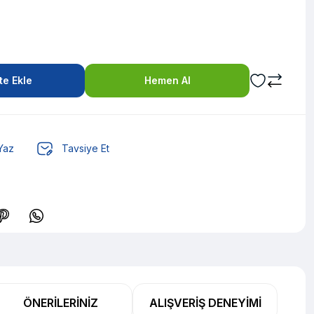
e Ekle
Hemen Al
Yaz
Tavsiye Et
TL den başlayan taksitlerle! x 9
%2 İndirim
ÖNERILERINIZ
ALIŞVERIŞ DENEYIMI