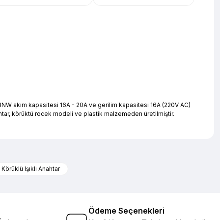
TL den başlayan taksitlerle! x 9
%2 İndirim
3NW akım kapasitesi 16A - 20A ve gerilim kapasitesi 16A (220V AC)
ahtar, körüktü rocek modeli ve plastik malzemeden üretilmiştir.
iletebilirsiniz.
 Körüklü Işıklı Anahtar
Ödeme Seçenekleri