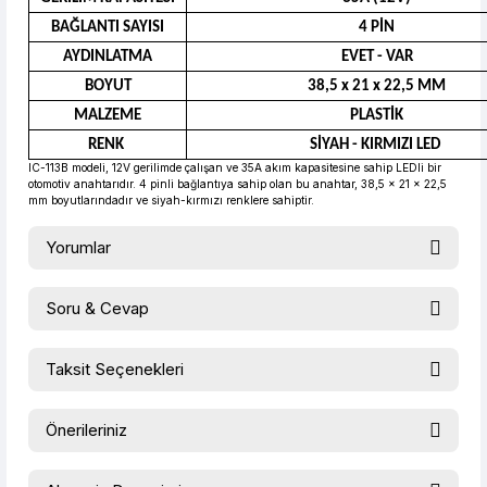
BAĞLANTI SAYISI
4 PİN
AYDINLATMA
EVET - VAR
BOYUT
38,5 x 21 x 22,5 MM
MALZEME
PLASTİK
RENK
SİYAH - KIRMIZI LED
IC-113B modeli, 12V gerilimde çalışan ve 35A akım kapasitesine sahip LEDli bir
otomotiv anahtarıdır. 4 pinli bağlantıya sahip olan bu anahtar, 38,5 x 21 x 22,5
mm boyutlarındadır ve siyah-kırmızı renklere sahiptir.
Yorumlar
Soru & Cevap
Bu ürüne ilk yorumu siz yapın!
Taksit Seçenekleri
Ürün hakkında henüz soru sorulmamış.
Yorum Yaz
Önerileriniz
Soru Sor
Bu ürünün fiyat bilgisi, resim, ürün açıklamalarında ve diğer