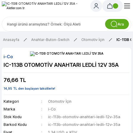
Ara
Anasayfa
Anahtar-Buton-Switch
Otomotiv İçin
IC-113B 
i-Co
IC-113B OTOMOTİV ANAHTARI LEDLİ 12V 35A
76,66 TL
14,95 TL den başlayan taksitlerle!
Kategori
Otomotiv İçin
Marka
i-Co
Stok Kodu
ic-113b-otomotiv-anahtari-ledli-12v-35a
Barkod Kodu
ic-113b-otomotiv-anahtari-ledli-12v-35a
Fiyat
1,34 USD + KDV