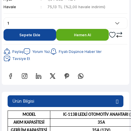
Havale
75,13 TL (%2,00 havale indirimi)
Sepete Ekle
Hemen Al
Paylaş
Yorum Yaz
Fiyatı Düşünce Haber Ver
Tavsiye Et
Güvenilir Alışveriş
14,95 TL den başlayan taksitlerle! x 9
%2 İndirim
Ürün Bilgisi
Güvenilir Alışveriş
14,95 TL den başlayan taksitlerle! x 9
%2 İndirim
MODEL
IC-113B LEDLİ OTOMOTİV ANAHTARI 
AKIM KAPASİTESİ
35A
GERİLİM KAPASİTESİ
35A (12V)