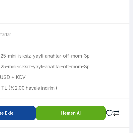
arlar
125-mini-isiksiz-yayli-anahtar-off-mom-3p
125-mini-isiksiz-yayli-anahtar-off-mom-3p
 USD + KDV
 TL (%2,00 havale indirimi)
e Ekle
Hemen Al