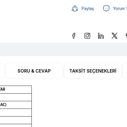
Paylaş
Yorum 
Güvenilir Alışveriş
3,53 T
SORU & CEVAP
TAKSIT SEÇENEKLERI
Güvenilir Alışveriş
3,53 T
TAR
 AC)