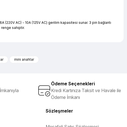
A (220V AC) - 10A (125V AC) gerilim kapasitesi sunar. 3 pin bağlantı
 renge sahiptir.
iletebilirsiniz.
tar
mini anahtar
Ödeme Seçenekleri
İmkanıyla
Kredi Kartınıza Taksit ve Havale ile
Ödeme İmkanı
Sözleşmeler
Mesafeli Satış Sözleşmesi