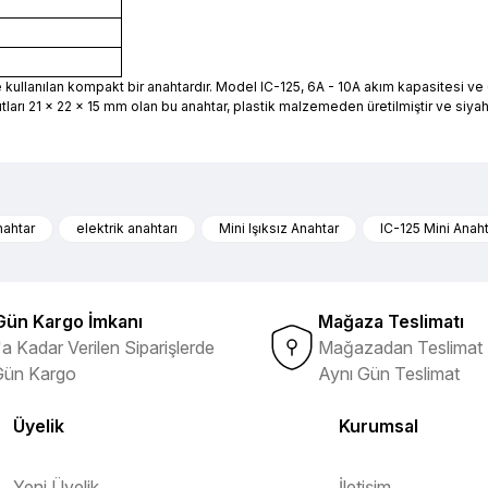
kullanılan kompakt bir anahtardır. Model IC-125, 6A - 10A akım kapasitesi ve 6
arı 21 x 22 x 15 mm olan bu anahtar, plastik malzemeden üretilmiştir ve siyah
nularda yetersiz gördüğünüz noktaları öneri formunu kullanarak tarafımıza 
Ürün hakkında henüz soru sorulmamış.
Bu ürüne ilk yorumu siz yapın!
nahtar
elektrik anahtarı
Mini Işıksız Anahtar
IC-125 Mini Anah
ibi ürünlerin ithalatçısı olması
Yorum Yaz
Soru Sor
Gün Kargo İmkanı
Mağaza Teslimatı
a Kadar Verilen Siparişlerde
Mağazadan Teslimat 
Gün Kargo
Aynı Gün Teslimat
Üyelik
Kurumsal
Yeni Üyelik
İletişim