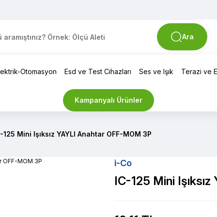
Ara
lektrik-Otomasyon
Esd ve Test Cihazları
Ses ve Işık
Terazi ve El
Kampanyalı Ürünler
-125 Mini Işıksız YAYLI Anahtar OFF-MOM 3P
i-Co
IC-125 Mini Işıks