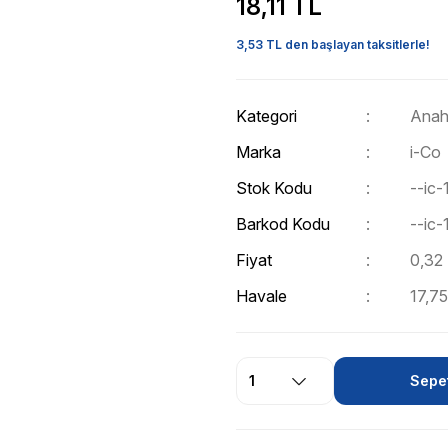
18,11 TL
3,53 TL den başlayan taksitlerle!
Kategori
Anaht
Marka
i-Co
Stok Kodu
--ic-
Barkod Kodu
--ic-
Fiyat
0,32
Havale
17,75
Sepet