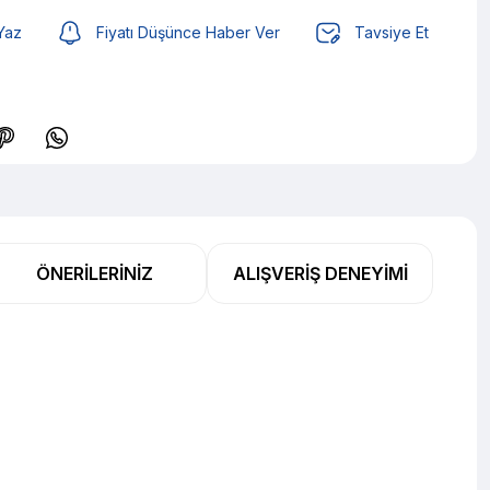
Yaz
Fiyatı Düşünce Haber Ver
Tavsiye Et
L den başlayan taksitlerle! x 9
%2 İndirim
ÖNERILERINIZ
ALIŞVERIŞ DENEYIMI
L den başlayan taksitlerle! x 9
%2 İndirim