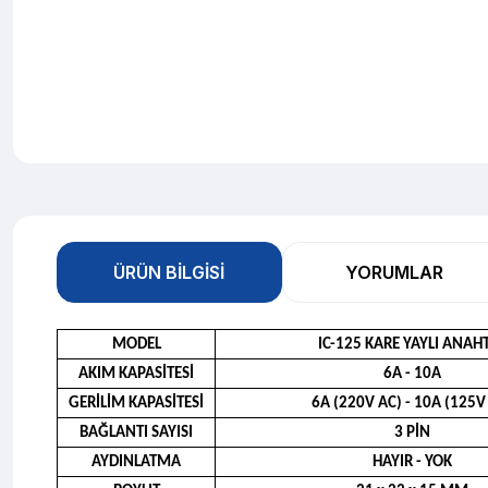
ÜRÜN BILGISI
YORUMLAR
MODEL
IC-125 KARE YAYLI ANAH
AKIM KAPASİTESİ
6A - 10A
GERİLİM KAPASİTESİ
6A (220V AC) - 10A (125V
BAĞLANTI SAYISI
3 PİN
AYDINLATMA
HAYIR - YOK