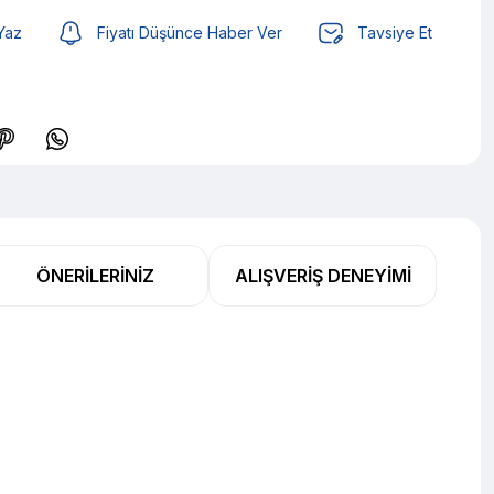
Yaz
Fiyatı Düşünce Haber Ver
Tavsiye Et
TL den başlayan taksitlerle! x 9
%2 İndirim
ÖNERILERINIZ
ALIŞVERIŞ DENEYIMI
TL den başlayan taksitlerle! x 9
%2 İndirim