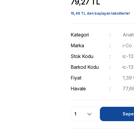
79,27 TL
15,46 TL den başlayan taksitlerle!
Kategori
Anaht
Marka
i-Co
Stok Kodu
ic-13
Barkod Kodu
ic-13
Fiyat
1,39
Havale
77,68
Sepet