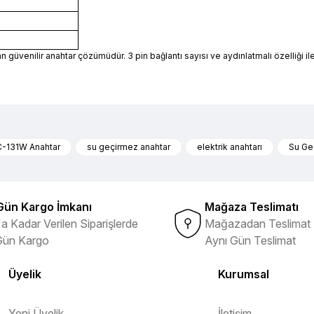
n güvenilir anahtar çözümüdür. 3 pin bağlantı sayısı ve aydınlatmalı özelliği il
nularda yetersiz gördüğünüz noktaları öneri formunu kullanarak tarafımıza 
Ürün hakkında henüz soru sorulmamış.
Bu ürüne ilk yorumu siz yapın!
C-131W Anahtar
su geçirmez anahtar
elektrik anahtarı
Su Ge
ibi ürünlerin ithalatçısı olması
Yorum Yaz
Soru Sor
Gün Kargo İmkanı
Mağaza Teslimatı
a Kadar Verilen Siparişlerde
Mağazadan Teslimat 
Gün Kargo
Aynı Gün Teslimat
Üyelik
Kurumsal
Yeni Üyelik
İletişim