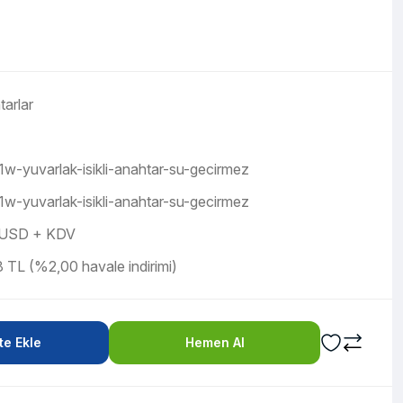
arlar
1w-yuvarlak-isikli-anahtar-su-gecirmez
1w-yuvarlak-isikli-anahtar-su-gecirmez
 USD + KDV
 TL (%2,00 havale indirimi)
e Ekle
Hemen Al