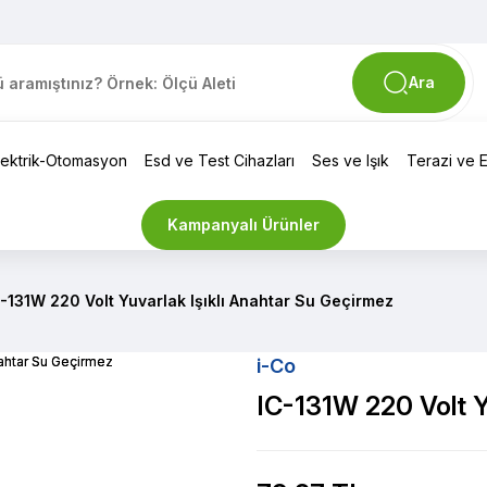
Ara
lektrik-Otomasyon
Esd ve Test Cihazları
Ses ve Işık
Terazi ve El
Kampanyalı Ürünler
-131W 220 Volt Yuvarlak Işıklı Anahtar Su Geçirmez
i-Co
IC-131W 220 Volt Y