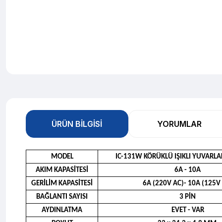
ÜRÜN BILGISI
YORUMLAR
MODEL
IC-131W KÖRÜKLÜ IŞIKLI YUVARL
AKIM KAPASİTESİ
6A - 10A
GERİLİM KAPASİTESİ
6A (220V AC)- 10A (125V
BAĞLANTI SAYISI
3 PİN
AYDINLATMA
EVET - VAR