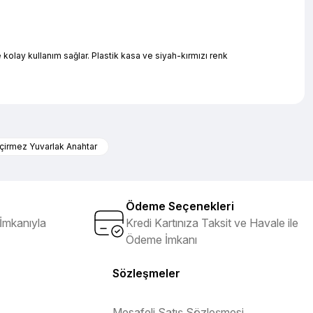
e kolay kullanım sağlar. Plastik kasa ve siyah-kırmızı renk
iletebilirsiniz.
çirmez Yuvarlak Anahtar
Ödeme Seçenekleri
İmkanıyla
Kredi Kartınıza Taksit ve Havale ile
Ödeme İmkanı
Sözleşmeler
Mesafeli Satış Sözleşmesi