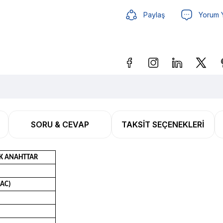
Paylaş
Yorum 
Güvenilir Alışveriş
15,46 
SORU & CEVAP
TAKSIT SEÇENEKLERI
Güvenilir Alışveriş
15,46 
AK ANAHTTAR
 AC)