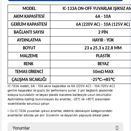
Güvenilir Alışveriş
3,53 TL den başlayan taksitlerle! x 9
%2 İndirim
MODEL
IC-133A ON-OFF YUVARLAK IŞIKSIZ 
AKIM KAPASİTESİ
6A - 10A
GERİLİM KAPASİTESİ
6A (220V AC) - 10A (125V AC)
BAĞLANTI SAYISI
2 PİN
AYDINLATMA
HAYIR - YOK
BOYUT
23 x 25,3 x 22,8 MM
MALZEME
PLASTİK
RENK
BEYAZ
TEMAS DİRENCİ
50mΩ MAX
ÇALIŞMA SICAKLIĞI
-25℃~+85℃
IC-133A modeli, 6A - 10A akım kapasitesi ve 6A (220V AC) - 10A (125V AC)
gerilim kapasitesi ile güçlü bir performans sunar. 2 pin bağlantı sayesinde
kolayca kurulabilir ve beyaz plastik malzeme kalitesiyle uzun ömürlüdür.
Aydınlatma özelliği bulunmayan bu anahtar, -25℃ ile +85℃ arasındaki
sıcaklıklarda sorunsuz çalışır.
i-Co IC-133A yuvarlak ışıksız anahtar, elektrik-otomasyon kategorisindeki
anahtarlar altında yer alır. Güvenilir ve dayanıklı yapısıyla dikkat çeker.
Yorumlar