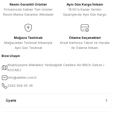
Kısa sürede geldi. Ürünler de iyi
Resmi Garantili Ürünler
Aynı Gün Kargo İmkanı
sarılmıştı. Gayet iyi
Firmamızda Satılan Tüm Ürünler
16:00'a Kadar Verilen
Ali Salih Yıldız | 10/07/2026
Resmi Marka Garantisi Altındadır
Siparişlerde Aynı Gün Kargo
Hızlı sipariş ve güvenli paketleme için
Gönder
çok teşekkürler ediyorum
F... D... | 06/07/2026
Mağaza Teslimatı
Ödeme Seçenekleri
Mağazadan Teslimat İmkanıyla
Kredi Kartınıza Taksit ve Havale
Aynı Gün Teslimat
ile Ödeme İmkanı
Makine çok iyi herkese tavsiye
ediyorum güçlü bir havya
Bize Ulaşın
A... A... | 23/04/2026
Köşklüçeşme Mahallesi Yenibağdat Caddesi No:186/A Gebze /
KOCAELİ
13.04.2026 tarihinde Aletler.com
üzerinden 4 ürünnaldım ve hızlı ve
info@aletler.com.tr
sorunsuz bir şekilde tarafıma ulaştı çok
teşekkürler ediyorum
0262 606 05 36
B... C... | 13/04/2026
Üyelik
Güvenilir bir mağza tavsiye ederim
S... H... | 16/03/2026