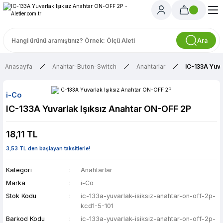
Ara
Anasayfa
Anahtar-Buton-Switch
Anahtarlar
IC-133A Yuva
i-Co
IC-133A Yuvarlak Işıksız Anahtar ON-OFF 2P
18,11 TL
3,53 TL den başlayan taksitlerle!
Kategori
Anahtarlar
Marka
i-Co
Stok Kodu
ic-133a-yuvarlak-isiksiz-anahtar-on-off-2p-
kcd1-5-101
Barkod Kodu
ic-133a-yuvarlak-isiksiz-anahtar-on-off-2p-