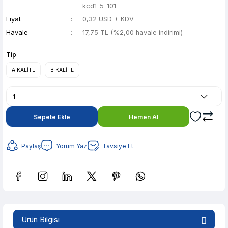
kcd1-5-101
Fiyat
0,32 USD + KDV
Havale
17,75 TL (%2,00 havale indirimi)
Tip
A KALİTE
B KALİTE
Sepete Ekle
Hemen Al
Paylaş
Yorum Yaz
Tavsiye Et
Güvenilir Alışveriş
3,53 TL den başlayan taksitlerle! x 9
%2 İndirim
Ürün Bilgisi