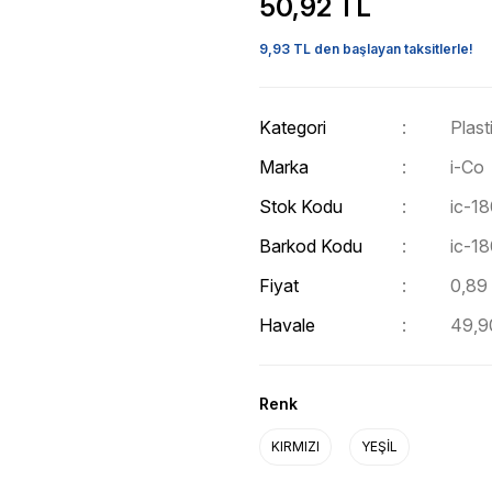
50,92 TL
9,93 TL den başlayan taksitlerle!
Kategori
Plast
Marka
i-Co
Stok Kodu
ic-18
Barkod Kodu
ic-18
Fiyat
0,89
Havale
49,90
Renk
KIRMIZI
YEŞİL