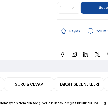
Sepet
Paylaş
Yorum 
Güvenilir Alışveriş
9,93 T
SORU & CEVAP
TAKSIT SEÇENEKLERI
Güvenilir Alışveriş
9,93 T
ik-otomasyon sistemlerinizde güvenle kullanabileceğiniz bir üründür. 3VOLT g