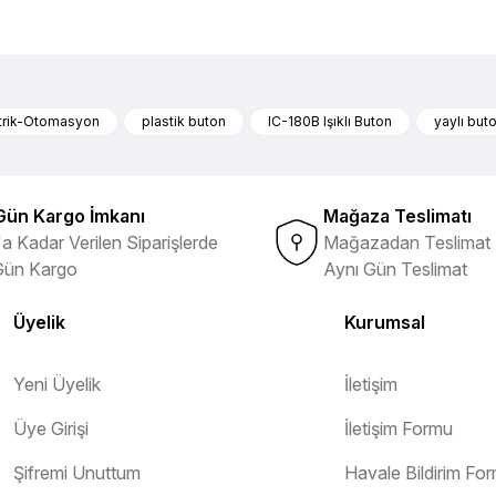
nularda yetersiz gördüğünüz noktaları öneri formunu kullanarak tarafımıza 
Ürün hakkında henüz soru sorulmamış.
Bu ürüne ilk yorumu siz yapın!
trik-Otomasyon
plastik buton
IC-180B Işıklı Buton
yaylı but
ibi ürünlerin ithalatçısı olması
Yorum Yaz
Soru Sor
Gün Kargo İmkanı
Mağaza Teslimatı
a Kadar Verilen Siparişlerde
Mağazadan Teslimat 
Gün Kargo
Aynı Gün Teslimat
Üyelik
Kurumsal
Yeni Üyelik
İletişim
Üye Girişi
İletişim Formu
Gönder
Şifremi Unuttum
Havale Bildirim Fo