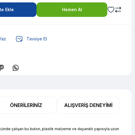
e Ekle
Hemen Al
Yaz
Tavsiye Et
L den başlayan taksitlerle! x 9
%2 İndirim
ÖNERILERINIZ
ALIŞVERIŞ DENEYIMI
L den başlayan taksitlerle! x 9
%2 İndirim
ücünde çalışan bu buton, plastik malzeme ve dayanıklı yapısıyla uzun