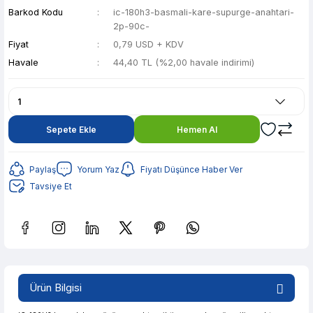
Barkod Kodu
ic-180h3-basmali-kare-supurge-anahtari-
2p-90c-
Fiyat
0,79 USD + KDV
Havale
44,40 TL (%2,00 havale indirimi)
Sepete Ekle
Hemen Al
Paylaş
Yorum Yaz
Fiyatı Düşünce Haber Ver
Tavsiye Et
Güvenilir Alışveriş
8,83 TL den başlayan taksitlerle! x 9
%2 İndirim
Ürün Bilgisi
Güvenilir Alışveriş
8,83 TL den başlayan taksitlerle! x 9
%2 İndirim