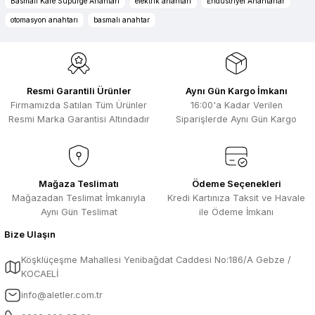
Basmalı Kare Süpürge Anahtarı
elektrik anahtarı
Endüstriyel Anahtarlar
bulunuyor. Özellikle unit ,prolink ,gibi
Ürün bilgilerinde hatalar bulunuyor.
ürünlerin ithalatçısı olması hasebi ile
otomasyon anahtarı
basmalı anahtar
kesinlikle bu siteden alınması elzemdir
Ürün fiyatı diğer sitelerden daha pahalı.
Selim Toprak | 29/07/2026
Bu ürüne benzer farklı alternatifler olmalı.
Kısa sürede geldi. Ürünler de iyi
Resmi Garantili Ürünler
Aynı Gün Kargo İmkanı
sarılmıştı. Gayet iyi
Firmamızda Satılan Tüm Ürünler
16:00'a Kadar Verilen
Ali Salih Yıldız | 10/07/2026
Resmi Marka Garantisi Altındadır
Siparişlerde Aynı Gün Kargo
Hızlı sipariş ve güvenli paketleme için
Gönder
çok teşekkürler ediyorum
F... D... | 06/07/2026
Mağaza Teslimatı
Ödeme Seçenekleri
Mağazadan Teslimat İmkanıyla
Kredi Kartınıza Taksit ve Havale
Aynı Gün Teslimat
ile Ödeme İmkanı
Makine çok iyi herkese tavsiye
ediyorum güçlü bir havya
Bize Ulaşın
A... A... | 23/04/2026
Köşklüçeşme Mahallesi Yenibağdat Caddesi No:186/A Gebze /
KOCAELİ
13.04.2026 tarihinde Aletler.com
üzerinden 4 ürünnaldım ve hızlı ve
info@aletler.com.tr
sorunsuz bir şekilde tarafıma ulaştı çok
teşekkürler ediyorum