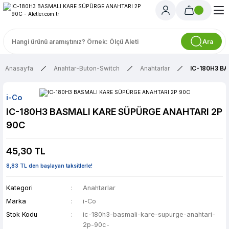
Ara
Anasayfa
Anahtar-Buton-Switch
Anahtarlar
IC-180H3 B
i-Co
IC-180H3 BASMALI KARE SÜPÜRGE ANAHTARI 2P
90C
45,30 TL
8,83 TL den başlayan taksitlerle!
Kategori
Anahtarlar
Marka
i-Co
Stok Kodu
ic-180h3-basmali-kare-supurge-anahtari-
2p-90c-