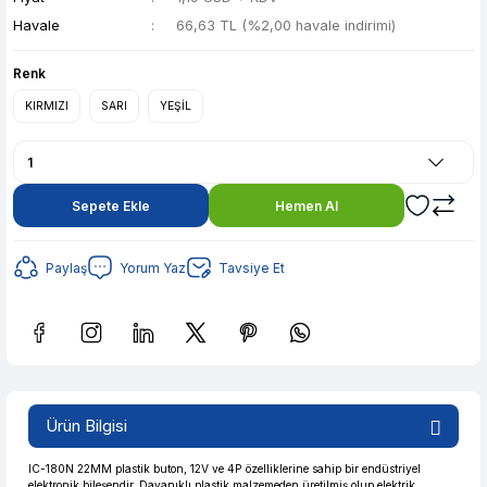
Havale
66,63 TL (%2,00 havale indirimi)
Renk
KIRMIZI
SARI
YEŞİL
Sepete Ekle
Hemen Al
Paylaş
Yorum Yaz
Tavsiye Et
Güvenilir Alışveriş
13,26 TL den başlayan taksitlerle! x 9
%2 İndirim
Ürün Bilgisi
Güvenilir Alışveriş
13,26 TL den başlayan taksitlerle! x 9
%2 İndirim
IC-180N 22MM plastik buton, 12V ve 4P özelliklerine sahip bir endüstriyel
elektronik bileşendir. Dayanıklı plastik malzemeden üretilmiş olup elektrik