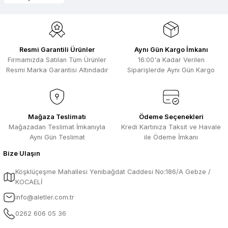
bulunuyor. Özellikle unit ,prolink ,gibi
Ürün bilgilerinde hatalar bulunuyor.
ürünlerin ithalatçısı olması hasebi ile
kesinlikle bu siteden alınması elzemdir
Ürün fiyatı diğer sitelerden daha pahalı.
Selim Toprak | 29/07/2026
Bu ürüne benzer farklı alternatifler olmalı.
Resmi Garantili Ürünler
Aynı Gün Kargo İmkanı
Kısa sürede geldi. Ürünler de iyi
Firmamızda Satılan Tüm Ürünler
16:00'a Kadar Verilen
sarılmıştı. Gayet iyi
Resmi Marka Garantisi Altındadır
Siparişlerde Aynı Gün Kargo
Ali Salih Yıldız | 10/07/2026
Hızlı sipariş ve güvenli paketleme için
Gönder
çok teşekkürler ediyorum
Mağaza Teslimatı
Ödeme Seçenekleri
Mağazadan Teslimat İmkanıyla
Kredi Kartınıza Taksit ve Havale
F... D... | 06/07/2026
Aynı Gün Teslimat
ile Ödeme İmkanı
Bize Ulaşın
Makine çok iyi herkese tavsiye
ediyorum güçlü bir havya
Köşklüçeşme Mahallesi Yenibağdat Caddesi No:186/A Gebze /
A... A... | 23/04/2026
KOCAELİ
info@aletler.com.tr
13.04.2026 tarihinde Aletler.com
üzerinden 4 ürünnaldım ve hızlı ve
0262 606 05 36
sorunsuz bir şekilde tarafıma ulaştı çok
teşekkürler ediyorum