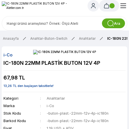
Ara
Anasayfa
Anahtar-Buton-Switch
Anahtarlar
IC-180N 22
i-Co
IC-180N 22MM PLASTİK BUTON 12V 4P
67,98 TL
13,26 TL den başlayan taksitlerle!
Kategori
Anahtarlar
Marka
i-Co
Stok Kodu
-buton-plast.-22mm-12v-4p-ic180n
Barkod Kodu
-buton-plast.-22mm-12v-4p-ic180n
Fiyat
1,19 USD + KDV