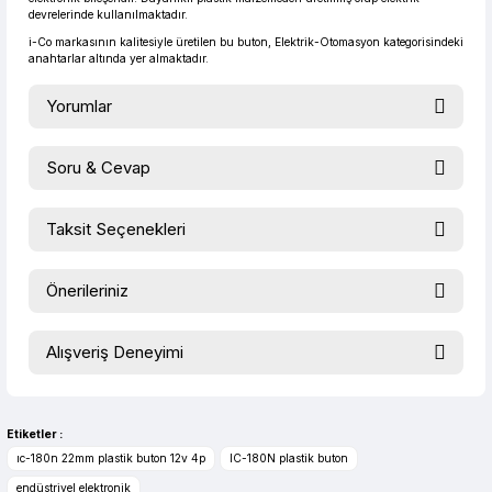
devrelerinde kullanılmaktadır.
i-Co markasının kalitesiyle üretilen bu buton, Elektrik-Otomasyon kategorisindeki
anahtarlar altında yer almaktadır.
Yorumlar
Soru & Cevap
Bu ürüne ilk yorumu siz yapın!
Taksit Seçenekleri
Ürün hakkında henüz soru sorulmamış.
Yorum Yaz
Önerileriniz
Soru Sor
Bu ürünün fiyat bilgisi, resim, ürün açıklamalarında ve diğer
Alışveriş Deneyimi
konularda yetersiz gördüğünüz noktaları öneri formunu
kullanarak tarafımıza iletebilirsiniz.
evet çok memnun kaldım
Görüş ve önerileriniz için teşekkür ederiz.
Selim Toprak | 04/08/2026
Etiketler :
Ürün resmi kalitesiz, bozuk veya görüntülenemiyor.
ıc-180n 22mm plastik buton 12v 4p
IC-180N plastik buton
Zengin ürün çesidi ve belirli marka
Ürün açıklamasında eksik bilgiler bulunuyor.
endüstriyel elektronik