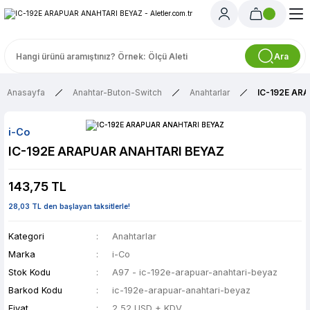
Ara
Anasayfa
Anahtar-Buton-Switch
Anahtarlar
IC-192E AR
i-Co
IC-192E ARAPUAR ANAHTARI BEYAZ
143,75 TL
28,03 TL den başlayan taksitlerle!
Kategori
Anahtarlar
Marka
i-Co
Stok Kodu
A97 - ic-192e-arapuar-anahtari-beyaz
Barkod Kodu
ic-192e-arapuar-anahtari-beyaz
Fiyat
2,52 USD + KDV