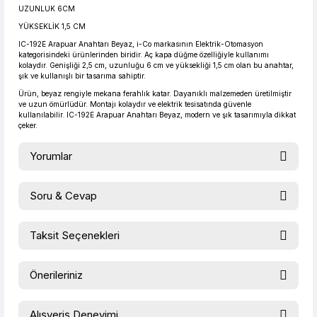
UZUNLUK 6CM
YÜKSEKLİK 1,5 CM
IC-192E Arapuar Anahtarı Beyaz, i-Co markasının Elektrik-Otomasyon
kategorisindeki ürünlerinden biridir. Aç kapa düğme özelliğiyle kullanımı
kolaydır. Genişliği 2,5 cm, uzunluğu 6 cm ve yüksekliği 1,5 cm olan bu anahtar,
şık ve kullanışlı bir tasarıma sahiptir.
Ürün, beyaz rengiyle mekana ferahlık katar. Dayanıklı malzemeden üretilmiştir
ve uzun ömürlüdür. Montajı kolaydır ve elektrik tesisatında güvenle
kullanılabilir. IC-192E Arapuar Anahtarı Beyaz, modern ve şık tasarımıyla dikkat
çeker.
Yorumlar
Soru & Cevap
Bu ürüne ilk yorumu siz yapın!
Taksit Seçenekleri
Ürün hakkında henüz soru sorulmamış.
Yorum Yaz
Önerileriniz
Soru Sor
Bu ürünün fiyat bilgisi, resim, ürün açıklamalarında ve diğer
Alışveriş Deneyimi