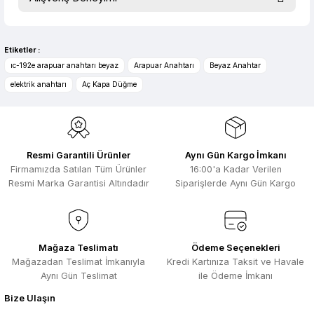
konularda yetersiz gördüğünüz noktaları öneri formunu
kullanarak tarafımıza iletebilirsiniz.
evet çok memnun kaldım
Görüş ve önerileriniz için teşekkür ederiz.
Selim Toprak | 04/08/2026
Etiketler :
Ürün resmi kalitesiz, bozuk veya görüntülenemiyor.
ıc-192e arapuar anahtarı beyaz
Arapuar Anahtarı
Beyaz Anahtar
Zengin ürün çesidi ve belirli marka
Ürün açıklamasında eksik bilgiler bulunuyor.
elektrik anahtarı
Aç Kapa Düğme
bulunuyor. Özellikle unit ,prolink ,gibi
Ürün bilgilerinde hatalar bulunuyor.
ürünlerin ithalatçısı olması hasebi ile
kesinlikle bu siteden alınması elzemdir
Ürün fiyatı diğer sitelerden daha pahalı.
Selim Toprak | 29/07/2026
Bu ürüne benzer farklı alternatifler olmalı.
Resmi Garantili Ürünler
Aynı Gün Kargo İmkanı
Kısa sürede geldi. Ürünler de iyi
Firmamızda Satılan Tüm Ürünler
16:00'a Kadar Verilen
sarılmıştı. Gayet iyi
Resmi Marka Garantisi Altındadır
Siparişlerde Aynı Gün Kargo
Ali Salih Yıldız | 10/07/2026
Hızlı sipariş ve güvenli paketleme için
Gönder
çok teşekkürler ediyorum
Mağaza Teslimatı
Ödeme Seçenekleri
Mağazadan Teslimat İmkanıyla
Kredi Kartınıza Taksit ve Havale
F... D... | 06/07/2026
Aynı Gün Teslimat
ile Ödeme İmkanı
Bize Ulaşın
Makine çok iyi herkese tavsiye
ediyorum güçlü bir havya