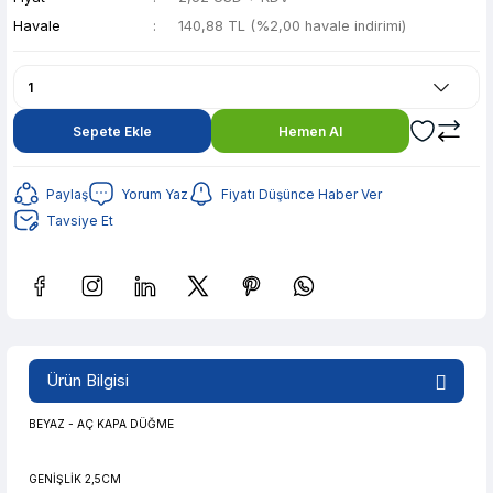
Havale
140,88 TL (%2,00 havale indirimi)
Sepete Ekle
Hemen Al
Paylaş
Yorum Yaz
Fiyatı Düşünce Haber Ver
Tavsiye Et
Güvenilir Alışveriş
28,03 TL den başlayan taksitlerle! x 9
%2 İndirim
Ürün Bilgisi
Güvenilir Alışveriş
28,03 TL den başlayan taksitlerle! x 9
%2 İndirim
BEYAZ - AÇ KAPA DÜĞME
GENİŞLİK 2,5CM