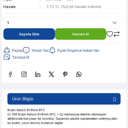
Havale
7,73 TL (%2,00 havale indirimi)
Sepete Ekle
Hemen Al
Paylaş
Yorum Yaz
Fiyatı Düşünce Haber Ver
Tavsiye Et
Güvenilir Alışveriş
1,54 TL den başlayan taksitlerle! x 9
%2 İndirim
Ürün Bilgisi
Güvenilir Alışveriş
1,54 TL den başlayan taksitlerle! x 9
%2 İndirim
Buton Kalıcılı 8x8mm KFC
IC-198 Buton Kalıcılı 8x8mm KFC, i-Co markasıyla elektrik-otomasyon
sektöründe öne çıkan bir üründür. Dayanıklı plastik malzemeden üretilmiş olan
bu buton, uzun ömürlü kullanım sağlar.