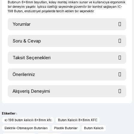
Butonun 8x8mm boyutları, kolay montaj imkanı sunar ve kullanıcıya ergonomik
bir deneyim yaşatır. Işıksız özelliği sayesinde güvenilir bir kontrol sağlayan IC-
198 Buton, endüstriyel projelerde tercih edilen bir seçenektir.
Yorumlar
Soru & Cevap
Bu ürüne ilk yorumu siz yapın!
Taksit Seçenekleri
Ürün hakkında henüz soru sorulmamış.
Yorum Yaz
Önerileriniz
Soru Sor
Bu ürünün fiyat bilgisi, resim, ürün açıklamalarında ve diğer
Alışveriş Deneyimi
konularda yetersiz gördüğünüz noktaları öneri formunu
kullanarak tarafımıza iletebilirsiniz.
evet çok memnun kaldım
Görüş ve önerileriniz için teşekkür ederiz.
Selim Toprak | 04/08/2026
Etiketler :
Ürün resmi kalitesiz, bozuk veya görüntülenemiyor.
ıc-198 buton kalıcılı 8x8mm kfc
Buton Kalıcılı 8x8mm KFC
Zengin ürün çesidi ve belirli marka
Ürün açıklamasında eksik bilgiler bulunuyor.
Elektrik-Otomasyon Butonları
Plastik Butonlar
Buton Kalıcılı
bulunuyor. Özellikle unit ,prolink ,gibi