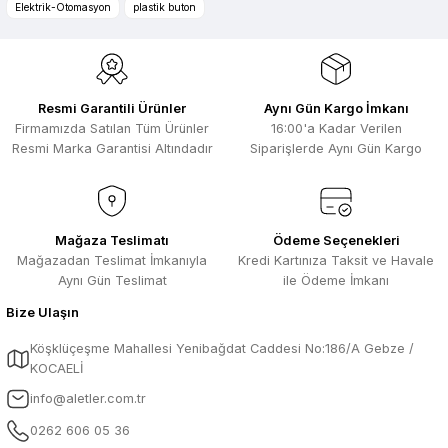
Ürün bilgilerinde hatalar bulunuyor.
ürünlerin ithalatçısı olması hasebi ile
Elektrik-Otomasyon
plastik buton
kesinlikle bu siteden alınması elzemdir
Ürün fiyatı diğer sitelerden daha pahalı.
Selim Toprak | 29/07/2026
Bu ürüne benzer farklı alternatifler olmalı.
Kısa sürede geldi. Ürünler de iyi
Resmi Garantili Ürünler
Aynı Gün Kargo İmkanı
sarılmıştı. Gayet iyi
Firmamızda Satılan Tüm Ürünler
16:00'a Kadar Verilen
Ali Salih Yıldız | 10/07/2026
Resmi Marka Garantisi Altındadır
Siparişlerde Aynı Gün Kargo
Hızlı sipariş ve güvenli paketleme için
Gönder
çok teşekkürler ediyorum
F... D... | 06/07/2026
Mağaza Teslimatı
Ödeme Seçenekleri
Mağazadan Teslimat İmkanıyla
Kredi Kartınıza Taksit ve Havale
Aynı Gün Teslimat
ile Ödeme İmkanı
Makine çok iyi herkese tavsiye
ediyorum güçlü bir havya
Bize Ulaşın
A... A... | 23/04/2026
Köşklüçeşme Mahallesi Yenibağdat Caddesi No:186/A Gebze /
KOCAELİ
13.04.2026 tarihinde Aletler.com
üzerinden 4 ürünnaldım ve hızlı ve
info@aletler.com.tr
sorunsuz bir şekilde tarafıma ulaştı çok
teşekkürler ediyorum
0262 606 05 36