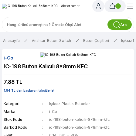
Ara
Anasayfa
Anahtar-Buton-Switch
Buton Çeşitleri
Işıksız P
i-Co
IC-198 Buton Kalıcılı 8x8mm KFC
7,88 TL
1,54 TL den başlayan taksitlerle!
Kategori
Işıksız Plastik Butonlar
Marka
i-Co
Stok Kodu
ic-198-buton-kalicili-8x8mm-kfc
Barkod Kodu
ic-198-buton-kalicili-8x8mm-kfc
Fiyat
0,14 USD + KDV