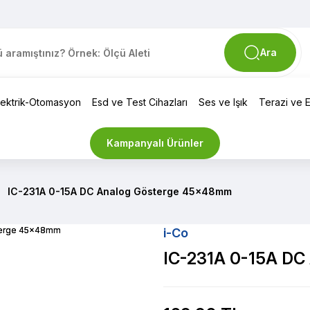
Ara
lektrik-Otomasyon
Esd ve Test Cihazları
Ses ve Işık
Terazi ve El
Kampanyalı Ürünler
IC-231A 0-15A DC Analog Gösterge 45x48mm
i-Co
IC-231A 0-15A DC