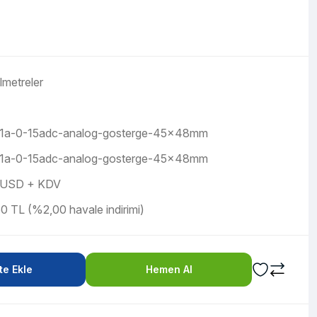
metreler
31a-0-15adc-analog-gosterge-45x48mm
31a-0-15adc-analog-gosterge-45x48mm
 USD + KDV
0 TL (%2,00 havale indirimi)
e Ekle
Hemen Al