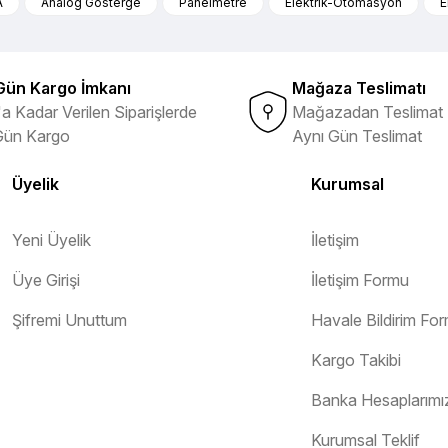
A
Analog Gösterge
Panelmetre
Elektrik-Otomasyon
E
ibi ürünlerin ithalatçısı olması
Yorum Yaz
Soru Sor
Gün Kargo İmkanı
Mağaza Teslimatı
a Kadar Verilen Siparişlerde
Mağazadan Teslimat 
Gün Kargo
Aynı Gün Teslimat
Üyelik
Kurumsal
Yeni Üyelik
İletişim
Üye Girişi
İletişim Formu
Gönder
Şifremi Unuttum
Havale Bildirim Fo
Kargo Takibi
Banka Hesaplarımı
orunsuz bir şekilde tarafıma ulaştı
Kurumsal Teklif