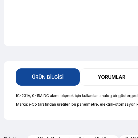
ÜRÜN BILGISI
YORUMLAR
IC-231A, 0-15A DC akımı ölçmek için kullanılan analog bir gösterge
Marka: i-Co tarafından üretilen bu panelmetre, elektrik-otomasyon kat
Bu ürünün fiyat bilgisi, resim, ürün açıklamalarında ve diğer ko
evet çok memnun kaldım
Görüş ve önerileriniz için teşekkür ederiz.