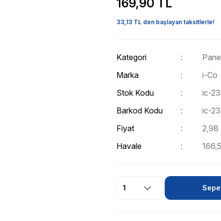
169,90 TL
33,13 TL den başlayan taksitlerle!
Kategori
Panel
Marka
i-Co
Stok Kodu
ic-2
Barkod Kodu
ic-2
Fiyat
2,98
Havale
166,5
Sepet