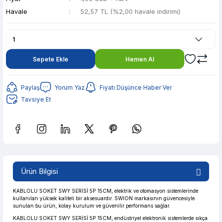
Havale
52,57 TL (%2,00 havale indirimi)
Sepete Ekle
Hemen Al
Paylaş
Yorum Yaz
Fiyatı Düşünce Haber Ver
Tavsiye Et
Güvenilir Alışveriş
10,46 TL den başlayan taksitlerle! x 9
%2 İndirim
Ürün Bilgisi
Güvenilir Alışveriş
10,46 TL den başlayan taksitlerle! x 9
%2 İndirim
KABLOLU SOKET SWY SERİSİ 5P 15CM, elektrik ve otomasyon sistemlerinde
kullanılan yüksek kaliteli bir aksesuardır. SWION markasının güvencesiyle
sunulan bu ürün, kolay kurulum ve güvenilir performans sağlar.
KABLOLU SOKET SWY SERİSİ 5P 15CM, endüstriyel elektronik sistemlerde sıkça