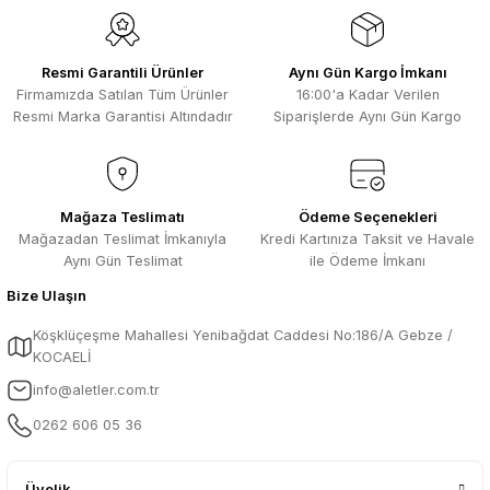
kesinlikle bu siteden alınması elzemdir
Ürün fiyatı diğer sitelerden daha pahalı.
Selim Toprak | 29/07/2026
Bu ürüne benzer farklı alternatifler olmalı.
Resmi Garantili Ürünler
Aynı Gün Kargo İmkanı
Kısa sürede geldi. Ürünler de iyi
Firmamızda Satılan Tüm Ürünler
16:00'a Kadar Verilen
sarılmıştı. Gayet iyi
Resmi Marka Garantisi Altındadır
Siparişlerde Aynı Gün Kargo
Ali Salih Yıldız | 10/07/2026
Hızlı sipariş ve güvenli paketleme için
Gönder
çok teşekkürler ediyorum
Mağaza Teslimatı
Ödeme Seçenekleri
Mağazadan Teslimat İmkanıyla
Kredi Kartınıza Taksit ve Havale
F... D... | 06/07/2026
Aynı Gün Teslimat
ile Ödeme İmkanı
Bize Ulaşın
Makine çok iyi herkese tavsiye
ediyorum güçlü bir havya
Köşklüçeşme Mahallesi Yenibağdat Caddesi No:186/A Gebze /
A... A... | 23/04/2026
KOCAELİ
info@aletler.com.tr
13.04.2026 tarihinde Aletler.com
üzerinden 4 ürünnaldım ve hızlı ve
0262 606 05 36
sorunsuz bir şekilde tarafıma ulaştı çok
teşekkürler ediyorum
B... C... | 13/04/2026
Üyelik