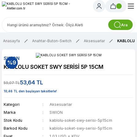
Ara
Anasayfa
Anahtar-Buton-Switch
Aksesuarlar
KABLOLU S
SWION
%9
KABLOLU SOKET SWY SERİSİ 5P 15CM
53,64 TL
59,07 TL
10,46 TL den başlayan taksitlerle!
Kategori
Aksesuarlar
Marka
SWION
Stok Kodu
kablolu-soket-swy-serisi-5p15cm
Barkod Kodu
kablolu-soket-swy-serisi-5p15cm
Fiyat
1,03 USD + KDV