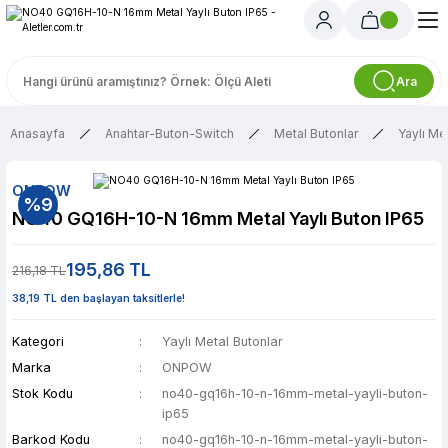
Ara
Anasayfa
Anahtar-Buton-Switch
Metal Butonlar
Yaylı Me
ONPOW
%9
NO40 GQ16H-10-N 16mm Metal Yaylı Buton IP65
195,86 TL
216,18 TL
38,19 TL den başlayan taksitlerle!
Kategori
Yaylı Metal Butonlar
Marka
ONPOW
Stok Kodu
no40-gq16h-10-n-16mm-metal-yayli-buton-
ip65
Barkod Kodu
no40-gq16h-10-n-16mm-metal-yayli-buton-