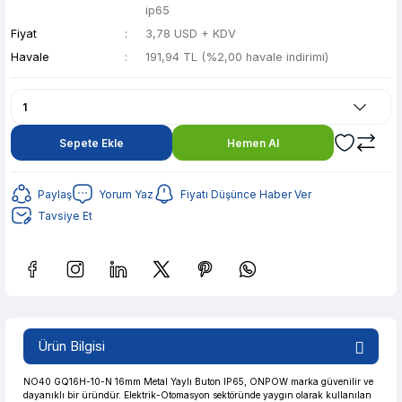
ip65
Fiyat
3,78 USD + KDV
Havale
191,94 TL (%2,00 havale indirimi)
Sepete Ekle
Hemen Al
Paylaş
Yorum Yaz
Fiyatı Düşünce Haber Ver
Tavsiye Et
Güvenilir Alışveriş
38,19 TL den başlayan taksitlerle! x 9
%2 İndirim
Ürün Bilgisi
Güvenilir Alışveriş
38,19 TL den başlayan taksitlerle! x 9
%2 İndirim
NO40 GQ16H-10-N 16mm Metal Yaylı Buton IP65, ONPOW marka güvenilir ve
dayanıklı bir üründür. Elektrik-Otomasyon sektöründe yaygın olarak kullanılan