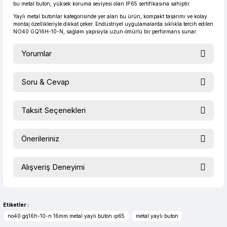
bu metal buton, yüksek koruma seviyesi olan IP65 sertifikasına sahiptir.
Yaylı metal butonlar kategorisinde yer alan bu ürün, kompakt tasarımı ve kolay
montaj özellikleriyle dikkat çeker. Endüstriyel uygulamalarda sıklıkla tercih edilen
NO40 GQ16H-10-N, sağlam yapısıyla uzun ömürlü bir performans sunar.
Yorumlar
Soru & Cevap
Bu ürüne ilk yorumu siz yapın!
Taksit Seçenekleri
Ürün hakkında henüz soru sorulmamış.
Yorum Yaz
Önerileriniz
Soru Sor
Bu ürünün fiyat bilgisi, resim, ürün açıklamalarında ve diğer
Alışveriş Deneyimi
konularda yetersiz gördüğünüz noktaları öneri formunu
kullanarak tarafımıza iletebilirsiniz.
evet çok memnun kaldım
Görüş ve önerileriniz için teşekkür ederiz.
Selim Toprak | 04/08/2026
Etiketler :
Ürün resmi kalitesiz, bozuk veya görüntülenemiyor.
no40 gq16h-10-n 16mm metal yaylı buton ıp65
metal yaylı buton