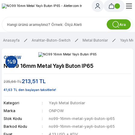
Ara
Anasayfa
Anahtar-Buton-Switch
Metal Butonlar
Yaylı Me
ONPOW
%9
NO99 16mm Metal Yaylı Buton IP65
213,51 TL
235,66 TL
41,63 TL den başlayan taksitlerle!
Kategori
Yaylı Metal Butonlar
Marka
ONPOW
Stok Kodu
no99-16mm-metal-yayli-buton-ip65
Barkod Kodu
no99-16mm-metal-yayli-buton-ip65
Fiyat
4,13 USD + KDV