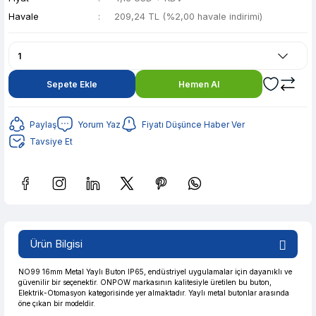
Havale
209,24 TL (%2,00 havale indirimi)
Sepete Ekle
Hemen Al
Paylaş
Yorum Yaz
Fiyatı Düşünce Haber Ver
Tavsiye Et
Güvenilir Alışveriş
41,63 TL den başlayan taksitlerle! x 9
%2 İndirim
Ürün Bilgisi
Güvenilir Alışveriş
41,63 TL den başlayan taksitlerle! x 9
%2 İndirim
NO99 16mm Metal Yaylı Buton IP65, endüstriyel uygulamalar için dayanıklı ve
güvenilir bir seçenektir. ONPOW markasının kalitesiyle üretilen bu buton,
Elektrik-Otomasyon kategorisinde yer almaktadır. Yaylı metal butonlar arasında
öne çıkan bir modeldir.