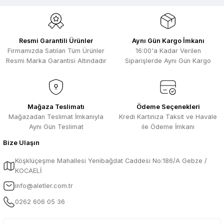
Ürün bilgilerinde hatalar bulunuyor.
ürünlerin ithalatçısı olması hasebi ile
kesinlikle bu siteden alınması elzemdir
Ürün fiyatı diğer sitelerden daha pahalı.
Selim Toprak | 29/07/2026
Bu ürüne benzer farklı alternatifler olmalı.
Resmi Garantili Ürünler
Aynı Gün Kargo İmkanı
Kısa sürede geldi. Ürünler de iyi
Firmamızda Satılan Tüm Ürünler
16:00'a Kadar Verilen
sarılmıştı. Gayet iyi
Resmi Marka Garantisi Altındadır
Siparişlerde Aynı Gün Kargo
Ali Salih Yıldız | 10/07/2026
Hızlı sipariş ve güvenli paketleme için
Gönder
çok teşekkürler ediyorum
Mağaza Teslimatı
Ödeme Seçenekleri
Mağazadan Teslimat İmkanıyla
Kredi Kartınıza Taksit ve Havale
F... D... | 06/07/2026
Aynı Gün Teslimat
ile Ödeme İmkanı
Bize Ulaşın
Makine çok iyi herkese tavsiye
ediyorum güçlü bir havya
Köşklüçeşme Mahallesi Yenibağdat Caddesi No:186/A Gebze /
A... A... | 23/04/2026
KOCAELİ
info@aletler.com.tr
13.04.2026 tarihinde Aletler.com
üzerinden 4 ürünnaldım ve hızlı ve
0262 606 05 36
sorunsuz bir şekilde tarafıma ulaştı çok
teşekkürler ediyorum