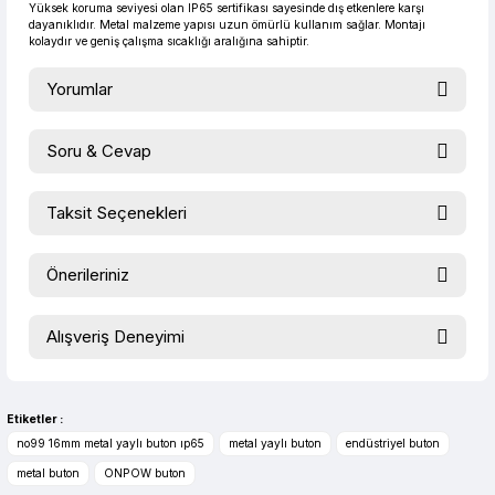
Yüksek koruma seviyesi olan IP65 sertifikası sayesinde dış etkenlere karşı
dayanıklıdır. Metal malzeme yapısı uzun ömürlü kullanım sağlar. Montajı
kolaydır ve geniş çalışma sıcaklığı aralığına sahiptir.
Yorumlar
Soru & Cevap
Bu ürüne ilk yorumu siz yapın!
Taksit Seçenekleri
Ürün hakkında henüz soru sorulmamış.
Yorum Yaz
Önerileriniz
Soru Sor
Bu ürünün fiyat bilgisi, resim, ürün açıklamalarında ve diğer
Alışveriş Deneyimi
konularda yetersiz gördüğünüz noktaları öneri formunu
kullanarak tarafımıza iletebilirsiniz.
evet çok memnun kaldım
Görüş ve önerileriniz için teşekkür ederiz.
Selim Toprak | 04/08/2026
Etiketler :
Ürün resmi kalitesiz, bozuk veya görüntülenemiyor.
no99 16mm metal yaylı buton ıp65
metal yaylı buton
endüstriyel buton
Zengin ürün çesidi ve belirli marka
Ürün açıklamasında eksik bilgiler bulunuyor.
metal buton
ONPOW buton
bulunuyor. Özellikle unit ,prolink ,gibi