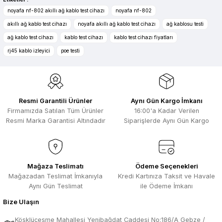
Ürün resmi kalitesiz, bozuk veya görüntülenemiyor.
noyafa nf-802 akıllı ağ kablo test cihazı
noyafa nf-802
Zengin ürün çesidi ve belirli marka
Ürün açıklamasında eksik bilgiler bulunuyor.
akıllı ağ kablo test cihazı
noyafa akıllı ağ kablo test cihazı
ağ kablosu testi
bulunuyor. Özellikle unit ,prolink ,gibi
Ürün bilgilerinde hatalar bulunuyor.
ürünlerin ithalatçısı olması hasebi ile
ağ kablo test cihazı
kablo test cihazı
kablo test cihazı fiyatları
kesinlikle bu siteden alınması elzemdir
Ürün fiyatı diğer sitelerden daha pahalı.
rj45 kablo izleyici
poe testi
Selim Toprak | 29/07/2026
Bu ürüne benzer farklı alternatifler olmalı.
Kısa sürede geldi. Ürünler de iyi
sarılmıştı. Gayet iyi
Resmi Garantili Ürünler
Aynı Gün Kargo İmkanı
Ali Salih Yıldız | 10/07/2026
Firmamızda Satılan Tüm Ürünler
16:00'a Kadar Verilen
Resmi Marka Garantisi Altındadır
Siparişlerde Aynı Gün Kargo
Hızlı sipariş ve güvenli paketleme için
Gönder
çok teşekkürler ediyorum
F... D... | 06/07/2026
Mağaza Teslimatı
Ödeme Seçenekleri
Mağazadan Teslimat İmkanıyla
Kredi Kartınıza Taksit ve Havale
Makine çok iyi herkese tavsiye
ediyorum güçlü bir havya
Aynı Gün Teslimat
ile Ödeme İmkanı
A... A... | 23/04/2026
Bize Ulaşın
Köşklüçeşme Mahallesi Yenibağdat Caddesi No:186/A Gebze /