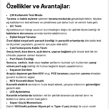
Özellikler ve Avantajlar:
Çift Kullanımlı Test Modu:
Tarama
ve
kablo eşleme
işlemleri
tarama modunda
gerçekleştirilebilir, böylece
ağ kablolarının test edilmesi ve yönetilmesi çok daha hızlı ve verimli hale gelir.
QC Testi:
Ağ kablosunun hangi ucunun kıvrılmadığını doğru bir şekilde ölçme özelliği ile
kabloların durumunu
anında kontrol edebilirsiniz.
Dijital Sinyal Tarama:
Özel dijital sinyal anti-parazit özelliği
ile
parazitli ortamlarda
bile kablo testi
ve ölçümleri yapılabilir, güvenilir sonuçlar elde edilir.
Çok Fonksiyonlu Kablo Testi:
Geçiş testi, kısa devre, açık devre, çapraz bağlantı
gibi birçok testi tek bir
cihazda yaparak zaman kazanın.
Port Flash Özelliği:
Sunucu
,
switch
,
hub
veya
router
portlarını bulmak için kullanılan
yanıp
sönen port ışığı
özelliği ile hızlıca bağlantı tespiti yapabilirsiniz.
Dayanım Gerilimi:
Arayüz dayanım gerilimi 60V
olup,
POE taraması
yaparken
yanma
olmadan
güvenli kullanım sağlar.
NCV Kuvvetli Akım Tespiti:
Kuvvetli elektrik
akımlarını hızla tespit ederek, çalışma ortamının
güvenliğini
garanti eder.
LED Aydınlatma:
Karanlık ortamlarda
kabloları net bir şekilde taramanıza olanak tanır ve
testlerinizi daha verimli hale getirir.
Süper Güçlü Momentum:
Dahili
1400mAh polimer lityum pil
ve
Type-C şarj
desteği ile uzun süreli