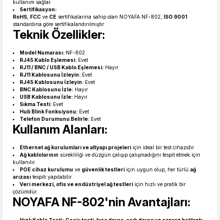
kullanım sağlar.
Sertifikasyon:
RoHS
,
FCC
ve
CE
sertifikalarına sahip olan NOYAFA NF-802,
ISO 9001
standardına göre sertifikalandırılmıştır.
Teknik Özellikler:
Model Numarası:
NF-802
RJ45 Kablo Eşlemesi:
Evet
RJ11 / BNC / USB Kablo Eşlemesi:
Hayır
RJ11 Kablosunu İzleyin:
Evet
RJ45 Kablosunu İzleyin:
Evet
BNC Kablosunu İzle:
Hayır
USB Kablosunu İzle:
Hayır
Sıkma Testi:
Evet
Hub Blink Fonksiyonu:
Evet
Telefon Durumunu Belirle:
Evet
Kullanım Alanları:
Ethernet ağ kurulumları ve altyapı projeleri
için ideal bir test cihazıdır.
Ağ kablolarının
sürekliliği ve düzgün çalışıp çalışmadığını tespit etmek için
kullanılır.
POE cihaz kurulumu
ve
güvenlik testleri
için uygun olup, her türlü
ağ
arızası
tespiti yapılabilir.
Veri merkezi, ofis ve endüstriyel ağ testleri
için hızlı ve pratik bir
çözümdür.
NOYAFA NF-802'nin Avantajları: