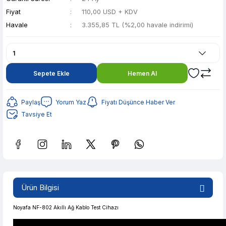
Fiyat
110,00 USD + KDV
Havale
3.355,85 TL (%2,00 havale indirimi)
Sepete Ekle
Hemen Al
Paylaş
Yorum Yaz
Fiyatı Düşünce Haber Ver
Tavsiye Et
Güvenilir Alışveriş
667,74 TL den başlayan taksitlerle! x 9
Ürün Bilgisi
%2 İndirim
Güvenilir Alışveriş
Noyafa NF-802 Akıllı Ağ Kablo Test Cihazı