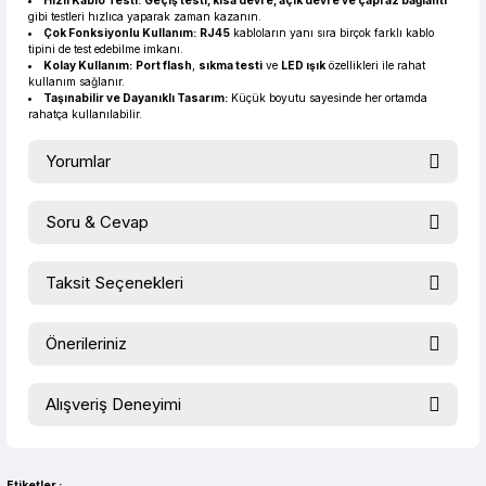
Hızlı Kablo Testi:
Geçiş testi, kısa devre, açık devre ve çapraz bağlantı
gibi testleri hızlıca yaparak zaman kazanın.
Çok Fonksiyonlu Kullanım:
RJ45
kabloların yanı sıra birçok farklı kablo
tipini de test edebilme imkanı.
Kolay Kullanım:
Port flash
,
sıkma testi
ve
LED ışık
özellikleri ile rahat
kullanım sağlanır.
Taşınabilir ve Dayanıklı Tasarım:
Küçük boyutu sayesinde her ortamda
rahatça kullanılabilir.
Yorumlar
Soru & Cevap
Bu ürüne ilk yorumu siz yapın!
Taksit Seçenekleri
Ürün hakkında henüz soru sorulmamış.
Yorum Yaz
Önerileriniz
Soru Sor
Bu ürünün fiyat bilgisi, resim, ürün açıklamalarında ve diğer
Alışveriş Deneyimi
konularda yetersiz gördüğünüz noktaları öneri formunu
kullanarak tarafımıza iletebilirsiniz.
evet çok memnun kaldım
Görüş ve önerileriniz için teşekkür ederiz.
Selim Toprak | 04/08/2026
Etiketler :