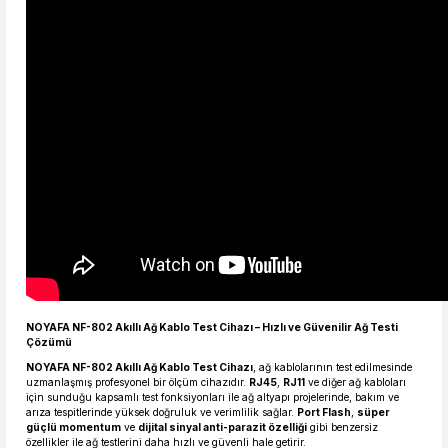
667,74 TL den başlayan taksitlerle! x 9
%2 İndirim
NOYAFA NF-802 Akıllı Ağ Kablo Test Cihazı – Hızlı ve Güvenilir Ağ Testi
Çözümü
NOYAFA NF-802 Akıllı Ağ Kablo Test Cihazı
, ağ kablolarının test edilmesinde
uzmanlaşmış profesyonel bir ölçüm cihazıdır.
RJ45
,
RJ11
ve diğer ağ kabloları
için sunduğu kapsamlı test fonksiyonları ile ağ altyapı projelerinde, bakım ve
arıza tespitlerinde yüksek doğruluk ve verimlilik sağlar.
Port Flash
,
süper
güçlü momentum
ve
dijital sinyal anti-parazit özelliği
gibi benzersiz
özellikler ile ağ testlerini daha hızlı ve güvenli hale getirir.