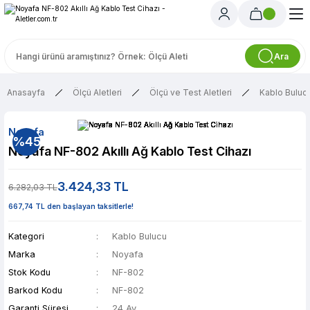
Ara
Anasayfa
Ölçü Aletleri
Ölçü ve Test Aletleri
Kablo Buluc
Noyafa
%45
Noyafa NF-802 Akıllı Ağ Kablo Test Cihazı
3.424,33 TL
6.282,03 TL
667,74 TL den başlayan taksitlerle!
Kategori
Kablo Bulucu
Marka
Noyafa
Stok Kodu
NF-802
Barkod Kodu
NF-802
Garanti Süresi
24 Ay