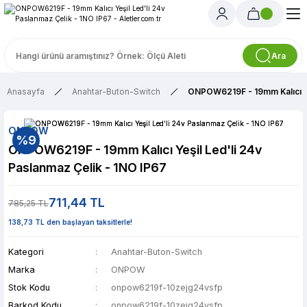
Ara
Anasayfa
Anahtar-Buton-Switch
ONPOW6219F - 19mm Kalıcı Ye
ONPOW
%9
ONPOW6219F - 19mm Kalıcı Yeşil Led'li 24v
Paslanmaz Çelik - 1NO IP67
711,44 TL
785,25 TL
138,73 TL den başlayan taksitlerle!
Kategori
Anahtar-Buton-Switch
Marka
ONPOW
Stok Kodu
onpow6219f-10zejg24vsfp
Barkod Kodu
onpow6219f-10zejg24vsfp