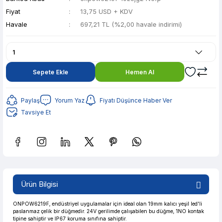
Fiyat
13,75 USD + KDV
Havale
697,21 TL (%2,00 havale indirimi)
Sepete Ekle
Hemen Al
Paylaş
Yorum Yaz
Fiyatı Düşünce Haber Ver
Tavsiye Et
Güvenilir Alışveriş
138,73 TL den başlayan taksitlerle! x 9
Ürün Bilgisi
%2 İndirim
Güvenilir Alışveriş
ONPOW6219F, endüstriyel uygulamalar için ideal olan 19mm kalıcı yeşil led'li
paslanmaz çelik bir düğmedir. 24V gerilimde çalışabilen bu düğme, 1NO kontak
tipine sahiptir ve IP67 koruma sınıfına sahiptir.