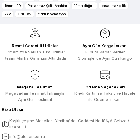
bulunuyor. Özellikle unit ,prolink ,gibi
Ürün bilgilerinde hatalar bulunuyor.
ürünlerin ithalatçısı olması hasebi ile
19mm LED
Paslanmaz Çelik Anahtar
19mm düğme
paslanmaz çelik
kesinlikle bu siteden alınması elzemdir
Ürün fiyatı diğer sitelerden daha pahalı.
24V
ONPOW
elektrik otomasyon
Selim Toprak | 29/07/2026
Bu ürüne benzer farklı alternatifler olmalı.
Kısa sürede geldi. Ürünler de iyi
sarılmıştı. Gayet iyi
Resmi Garantili Ürünler
Aynı Gün Kargo İmkanı
Ali Salih Yıldız | 10/07/2026
Firmamızda Satılan Tüm Ürünler
16:00'a Kadar Verilen
Resmi Marka Garantisi Altındadır
Siparişlerde Aynı Gün Kargo
Hızlı sipariş ve güvenli paketleme için
Gönder
çok teşekkürler ediyorum
F... D... | 06/07/2026
Mağaza Teslimatı
Ödeme Seçenekleri
Mağazadan Teslimat İmkanıyla
Kredi Kartınıza Taksit ve Havale
Makine çok iyi herkese tavsiye
ediyorum güçlü bir havya
Aynı Gün Teslimat
ile Ödeme İmkanı
A... A... | 23/04/2026
Bize Ulaşın
Köşklüçeşme Mahallesi Yenibağdat Caddesi No:186/A Gebze /
13.04.2026 tarihinde Aletler.com
KOCAELİ
üzerinden 4 ürünnaldım ve hızlı ve
sorunsuz bir şekilde tarafıma ulaştı çok
info@aletler.com.tr
teşekkürler ediyorum