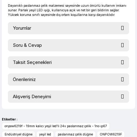
Dayanıklı paslanmaz çelik malzemesi sayesinde uzun ömürlü kullanım imkanı
sunar. Parlak yeşil LED ışığı, kullanıcıya açık ve net bir geri bildirim sağlar.
138,73 TL den başlayan taksitlerle! x 9
%2 İndirim
Yüksek koruma sınıfı sayesinde dış ortam koşullarına karşı dayanıklıdır.
Yorumlar
Soru & Cevap
Bu ürüne ilk yorumu siz yapın!
Taksit Seçenekleri
Ürün hakkında henüz soru sorulmamış.
Yorum Yaz
Önerileriniz
Soru Sor
Bu ürünün fiyat bilgisi, resim, ürün açıklamalarında ve diğer
Alışveriş Deneyimi
konularda yetersiz gördüğünüz noktaları öneri formunu
kullanarak tarafımıza iletebilirsiniz.
evet çok memnun kaldım
Görüş ve önerileriniz için teşekkür ederiz.
Selim Toprak | 04/08/2026
Etiketler :
Ürün resmi kalitesiz, bozuk veya görüntülenemiyor.
onpow6219f - 19mm kalıcı yeşil led'li 24v paslanmaz çelik - 1no ıp67
Zengin ürün çesidi ve belirli marka
Ürün açıklamasında eksik bilgiler bulunuyor.
Endüstriyel düğme
yeşil led
paslanmaz çelik düğme
ONPOW6219F