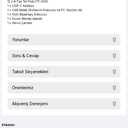
12 x K-Tipi Tel Prob (TF-500)
1 x USB-C Kablosu
1 x USB Bellek (Kullanım Kılavuzu ve PC Yazılımı ile)
1 x Hızlı Başlangıç Kılavuzu
1 x Duvar Montaj Aparatı
1 x Servis Çantası
Yorumlar
Soru & Cevap
Bu ürüne ilk yorumu siz yapın!
Taksit Seçenekleri
Ürün hakkında henüz soru sorulmamış.
Yorum Yaz
Önerileriniz
Soru Sor
Bu ürünün fiyat bilgisi, resim, ürün açıklamalarında ve diğer
Alışveriş Deneyimi
konularda yetersiz gördüğünüz noktaları öneri formunu
kullanarak tarafımıza iletebilirsiniz.
evet çok memnun kaldım
Görüş ve önerileriniz için teşekkür ederiz.
Selim Toprak | 04/08/2026
Etiketler :