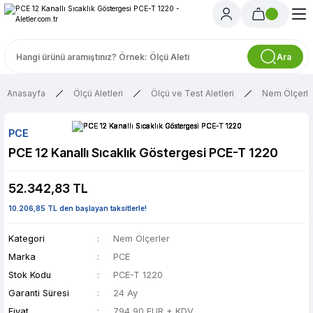
Ara
Anasayfa
Ölçü Aletleri
Ölçü ve Test Aletleri
Nem Ölçerle
PCE
PCE 12 Kanallı Sıcaklık Göstergesi PCE-T 1220
52.342,83 TL
10.206,85 TL den başlayan taksitlerle!
Kategori
Nem Ölçerler
Marka
PCE
Stok Kodu
PCE-T 1220
Garanti Süresi
24 Ay
Fiyat
794,90 EUR + KDV