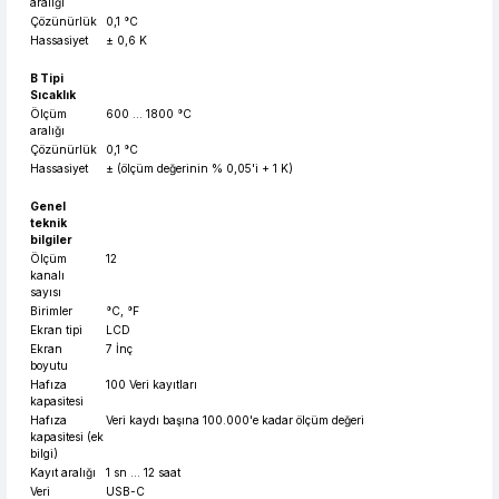
aralığı
Çözünürlük
0,1 °C
Hassasiyet
± 0,6 K
B Tipi
Sıcaklık
Ölçüm
600 ... 1800 °C
aralığı
Çözünürlük
0,1 °C
Hassasiyet
± (ölçüm değerinin % 0,05'i + 1 K)
Genel
teknik
bilgiler
Ölçüm
12
kanalı
sayısı
Birimler
°C, °F
Ekran tipi
LCD
Ekran
7 İnç
boyutu
Hafıza
100 Veri kayıtları
kapasitesi
Hafıza
Veri kaydı başına 100.000'e kadar ölçüm değeri
kapasitesi (ek
bilgi)
Kayıt aralığı
1 sn ... 12 saat
Veri
USB-C