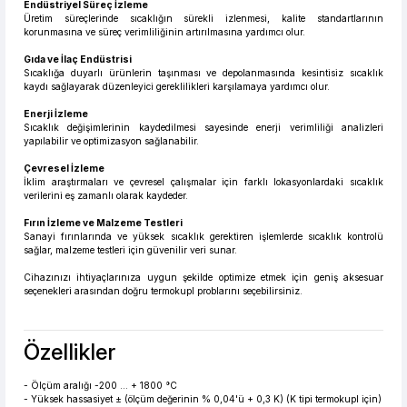
Endüstriyel Süreç İzleme
Üretim süreçlerinde sıcaklığın sürekli izlenmesi, kalite standartlarının
korunmasına ve süreç verimliliğinin artırılmasına yardımcı olur.
Gıda ve İlaç Endüstrisi
Sıcaklığa duyarlı ürünlerin taşınması ve depolanmasında kesintisiz sıcaklık
kaydı sağlayarak düzenleyici gereklilikleri karşılamaya yardımcı olur.
Enerji İzleme
Sıcaklık değişimlerinin kaydedilmesi sayesinde enerji verimliliği analizleri
yapılabilir ve optimizasyon sağlanabilir.
Çevresel İzleme
İklim araştırmaları ve çevresel çalışmalar için farklı lokasyonlardaki sıcaklık
verilerini eş zamanlı olarak kaydeder.
Fırın İzleme ve Malzeme Testleri
Sanayi fırınlarında ve yüksek sıcaklık gerektiren işlemlerde sıcaklık kontrolü
sağlar, malzeme testleri için güvenilir veri sunar.
Cihazınızı ihtiyaçlarınıza uygun şekilde optimize etmek için geniş aksesuar
seçenekleri arasından doğru termokupl problarını seçebilirsiniz.
Özellikler
- Ölçüm aralığı -200 ... + 1800 °C
- Yüksek hassasiyet ± (ölçüm değerinin % 0,04'ü + 0,3 K) (K tipi termokupl için)