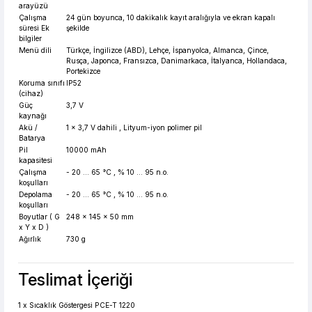
arayüzü
Çalışma
24 gün boyunca, 10 dakikalık kayıt aralığıyla ve ekran kapalı
süresi Ek
şekilde
bilgiler
Menü dili
Türkçe, İngilizce (ABD), Lehçe, İspanyolca, Almanca, Çince,
Rusça, Japonca, Fransızca, Danimarkaca, İtalyanca, Hollandaca,
Portekizce
Koruma sınıfı
IP52
(cihaz)
Güç
3,7 V
kaynağı
Akü /
1 x 3,7 V dahili , Lityum-iyon polimer pil
Batarya
Pil
10000 mAh
kapasitesi
Çalışma
- 20 ... 65 °C , % 10 ... 95 n.o.
koşulları
Depolama
- 20 ... 65 °C , % 10 ... 95 n.o.
koşulları
Boyutlar ( G
248 x 145 x 50 mm
x Y x D )
Ağırlık
730 g
Teslimat İçeriği
1 x Sıcaklık Göstergesi PCE-T 1220