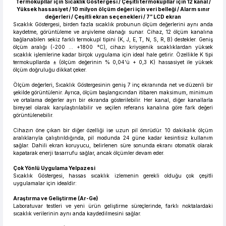
Termokupllar için Sıcaklık Göstergesi / Çeşitli termokupllar için 12 kanal /
Yüksek hassasiyet / 10 milyon ölçüm değeri için veri belleği / Alarm sınır
değerleri / Çeşitli ekran seçenekleri / 7” LCD ekran
Sıcaklık Göstergesi, birden fazla sıcaklık probunun ölçüm değerlerini aynı anda
kaydetme, görüntüleme ve arşivleme olanağı sunar. Cihaz, 12 ölçüm kanalına
bağlanabilen sekiz farklı termokupl tipini (K, J, E, T, N, S, R, B) destekler. Geniş
ölçüm aralığı (-200 ... +1800 °C), cihazı kriyojenik sıcaklıklardan yüksek
sıcaklık işlemlerine kadar birçok uygulama için ideal hale getirir. Özellikle K tipi
termokupllarda ± (ölçüm değerinin % 0,04'ü + 0,3 K) hassasiyet ile yüksek
ölçüm doğruluğu dikkat çeker.
Ölçüm değerleri, Sıcaklık Göstergesinin geniş 7 inç ekranında net ve düzenli bir
şekilde görüntülenir. Ayrıca, ölçüm başlangıcından itibaren maksimum, minimum
ve ortalama değerler ayrı bir ekranda gösterilebilir. Her kanal, diğer kanallarla
bireysel olarak karşılaştırılabilir ve seçilen referans kanalına göre fark değeri
görüntülenebilir.
Cihazın öne çıkan bir diğer özelliği ise uzun pil ömrüdür. 10 dakikalık ölçüm
aralıklarıyla çalıştırıldığında, pil modunda 24 güne kadar kesintisiz kullanım
sağlar. Dahili ekran koruyucu, belirlenen süre sonunda ekranı otomatik olarak
kapatarak enerji tasarrufu sağlar, ancak ölçümler devam eder.
Çok Yönlü Uygulama Yelpazesi
Sıcaklık Göstergesi, hassas sıcaklık izlemenin gerekli olduğu çok çeşitli
uygulamalar için idealdir:
Araştırma ve Geliştirme (Ar-Ge)
Laboratuvar testleri ve yeni ürün geliştirme süreçlerinde, farklı noktalardaki
sıcaklık verilerinin aynı anda kaydedilmesini sağlar.