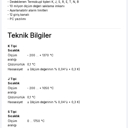
- Desteklenen Termokupl tipleri K, J, S, R, E, T, N, B
- 10 milyon ölçüm değeri saklama imkanı
- Ayarlanabilir alarm limitleri
- 12 giriş kanalı
- PC yazılımı
Teknik Bilgiler
K Tipi
Sıcaklık
Ölçüm
- 200 ... + 1370 °C
aralığı
Çözünürlük
0,1 °C
Hassasiyet
± (ölçüm değerinin % 0,04'ü + 0,3 K)
J Tipi
Sıcaklık
Ölçüm
- 200 ... + 1050 °C
aralığı
Çözünürlük
0,1 °C
Hassasiyet
± (ölçüm değerinin % 0,04'ü + 0,3 K)
S Tipi
Sıcaklık
Ölçüm
0 ... 1750 °C
aralığı