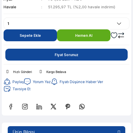
Havale
51.295,97 TL (%2,00 havale indirimi)
Sepete Ekle
Hemen Al
Fiyat Sorunuz
Hızlı Gönderi
Kargo Bedava
Paylaş
Yorum Yaz
Fiyatı Düşünce Haber Ver
Tavsiye Et
Güvenilir Alışveriş
10.206,85 TL den başlayan taksitlerle! x 9
Ürün Bilgisi