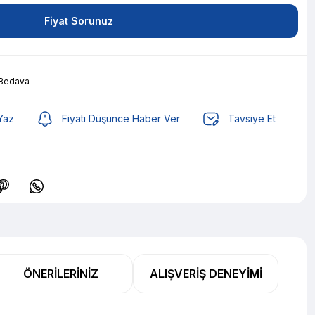
Fiyat Sorunuz
 Bedava
Yaz
Fiyatı Düşünce Haber Ver
Tavsiye Et
,05 TL den başlayan taksitlerle! x 9
%2 İndirim
ÖNERILERINIZ
ALIŞVERIŞ DENEYIMI
,05 TL den başlayan taksitlerle! x 9
%2 İndirim