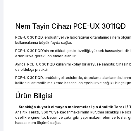
Nem Tayin Cihazı PCE-UX 3011QD
PCE-UX 3011QD, endüstriyel ve laboratuvar ortamlarında nem ölçümü y
kullanıcılarına büyük fayda sağlar.
PCE-UX 3011QD'nin en dikkat çekici özelliği, yüksek hassasiyetidir. 
edebilir ve gerekli önlemleri alabilir.
Ayrıca, PCE-UX 3011QD kullanımı kolay bir arayüze sahiptir. Cihazın
da oldukça pratiktir.
PCE-UX 3011QD, endüstriyel tesislerde, depolama alanlarında, tarım s
kalitesini artırabilir, malzeme hasarını önleyebilir ve sağlıklı bir çalış
Ürün Bilgisi
Sıcaklığa duyarlı olmayan malzemeler için Analitik Terazi / Ta
Analitik Terazi, 360 °C'ye kadar maksimum kurutma sıcaklığı ile sıc
özellikle çimento, beton ve çakıl gibi yapı malzemeleri ve tozlar,
hassas nem ölçümü sağlar.