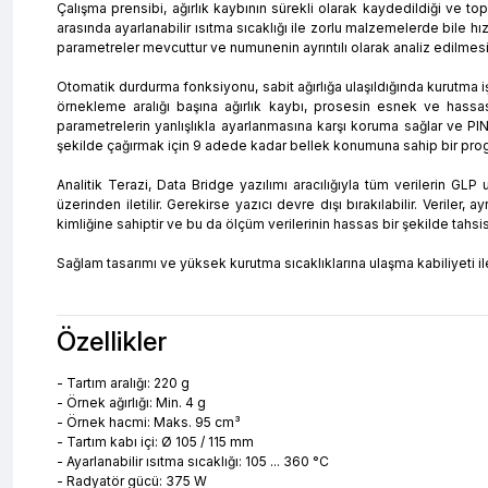
Çalışma prensibi, ağırlık kaybının sürekli olarak kaydedildiği ve to
arasında ayarlanabilir ısıtma sıcaklığı ile zorlu malzemelerde bile 
parametreler mevcuttur ve numunenin ayrıntılı olarak analiz edilmesin
Otomatik durdurma fonksiyonu, sabit ağırlığa ulaşıldığında kurutma iş
örnekleme aralığı başına ağırlık kaybı, prosesin esnek ve hassas b
parametrelerin yanlışlıkla ayarlanmasına karşı koruma sağlar ve PIN i
şekilde çağırmak için 9 adede kadar bellek konumuna sahip bir prog
Analitik Terazi, Data Bridge yazılımı aracılığıyla tüm verilerin GLP 
üzerinden iletilir. Gerekirse yazıcı devre dışı bırakılabilir. Veriler,
kimliğine sahiptir ve bu da ölçüm verilerinin hassas bir şekilde tahsi
Sağlam tasarımı ve yüksek kurutma sıcaklıklarına ulaşma kabiliyeti ile
Özellikler
- Tartım aralığı: 220 g
- Örnek ağırlığı: Min. 4 g
- Örnek hacmi: Maks. 95 cm³
- Tartım kabı içi: Ø 105 / 115 mm
- Ayarlanabilir ısıtma sıcaklığı: 105 ... 360 °C
- Radyatör gücü: 375 W