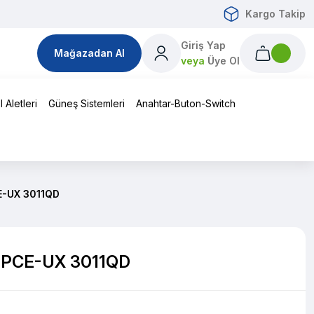
Kargo Takip
Giriş Yap
Mağazadan Al
veya
Üye Ol
 Aletleri
Güneş Sistemleri
Anahtar-Buton-Switch
CE-UX 3011QD
zi PCE-UX 3011QD