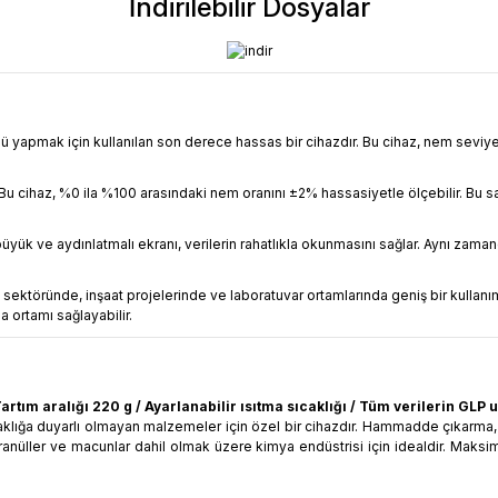
İndirilebilir Dosyalar
apmak için kullanılan son derece hassas bir cihazdır. Bu cihaz, nem seviyesin
Bu cihaz, %0 ila %100 arasındaki nem oranını ±2% hassasiyetle ölçebilir. Bu s
 büyük ve aydınlatmalı ekranı, verilerin rahatlıkla okunmasını sağlar. Aynı z
ektöründe, inşaat projelerinde ve laboratuvar ortamlarında geniş bir kullanım
ma ortamı sağlayabilir.
rtım aralığı 220 g / Ayarlanabilir ısıtma sıcaklığı / Tüm verilerin GLP u
aklığa duyarlı olmayan malzemeler için özel bir cihazdır. Hammadde çıkarma,
 granüller ve macunlar dahil olmak üzere kimya endüstrisi için idealdir. Mak