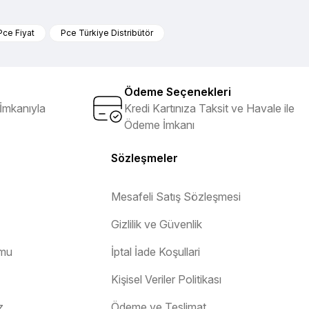
iletebilirsiniz.
Pce Fiyat
Pce Türkiye Distribütör
Ödeme Seçenekleri
İmkanıyla
Kredi Kartınıza Taksit ve Havale ile
Ödeme İmkanı
Sözleşmeler
Mesafeli Satış Sözleşmesi
Gizlilik ve Güvenlik
rmu
İptal İade Koşullari
Kişisel Veriler Politikası
z
Ödeme ve Teslimat