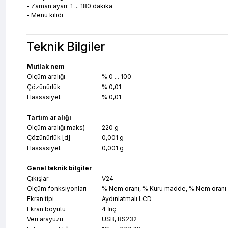
- Zaman ayarı: 1 ... 180 dakika
- Menü kilidi
Teknik Bilgiler
Mutlak nem
Ölçüm aralığı
% 0 ... 100
Çözünürlük
% 0,01
Hassasiyet
% 0,01
Tartım aralığı
Ölçüm aralığı maks)
220 g
Çözünürlük [d]
0,001 g
Hassasiyet
0,001 g
Genel teknik bilgiler
Çıkışlar
V24
Ölçüm fonksiyonları
% Nem oranı, % Kuru madde, % Nem oranı Atro
Ekran tipi
Aydınlatmalı LCD
Ekran boyutu
4 İnç
Veri arayüzü
USB, RS232