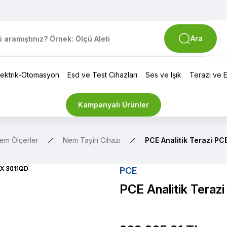
Ara
lektrik-Otomasyon
Esd ve Test Cihazları
Ses ve Işık
Terazi ve El
Kampanyalı Ürünler
em Ölçerler
Nem Tayin Cihazı
PCE Analitik Terazi P
PCE
PCE Analitik Tera