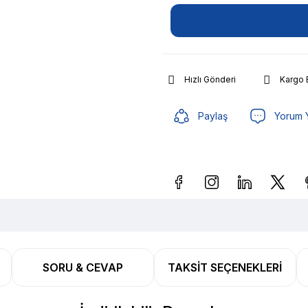
Hızlı Gönderi
Kargo
Paylaş
Yorum 
Güvenilir Alışveriş
51.290
SORU & CEVAP
TAKSIT SEÇENEKLERI
Güvenilir Alışveriş
51.290