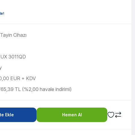
le!
Tayin Cihazı
UX 3011QD
y
0,00 EUR + KDV
65,39 TL (%2,00 havale indirimi)
e Ekle
Hemen Al