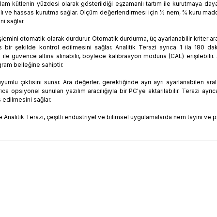
plam kütlenin yüzdesi olarak gösterildiği eşzamanlı tartım ile kurutmaya day
hızlı ve hassas kurutma sağlar. Ölçüm değerlendirmesi için % nem, % kuru madde
i sağlar.
lemini otomatik olarak durdurur. Otomatik durdurma, üç ayarlanabilir kriter arac
ir şekilde kontrol edilmesini sağlar. Analitik Terazi ayrıca 1 ila 180 dak
le güvence altına alınabilir, böylece kalibrasyon moduna (CAL) erişilebilir. An
ram belleğine sahiptir.
uyumlu çıktısını sunar. Ara değerler, gerektiğinde ayrı ayrı ayarlanabilen ara
 ayrıca opsiyonel sunulan yazılım aracılığıyla bir PC'ye aktarılabilir. Terazi ay
s edilmesini sağlar.
 Analitik Terazi, çeşitli endüstriyel ve bilimsel uygulamalarda nem tayini ve pro