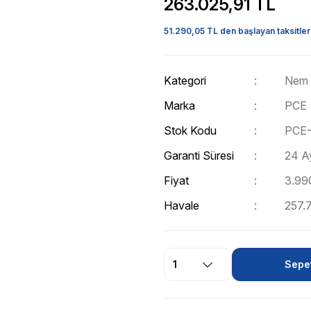
263.025,91 TL
51.290,05 TL den başlayan taksitler
Kategori
Nem 
Marka
PCE
Stok Kodu
PCE-
Garanti Süresi
24 A
Fiyat
3.99
Havale
257.7
Sepet