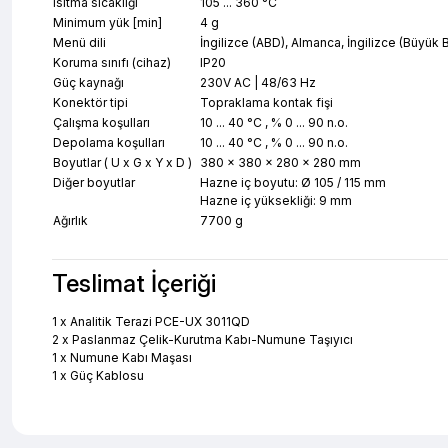
Isıtma sıcaklığı
105 ... 360 °C
Minimum yük [min]
4 g
Menü dili
İngilizce (ABD), Almanca, İngilizce (Büyük B
Koruma sınıfı (cihaz)
IP20
Güç kaynağı
230V AC | 48/63 Hz
Konektör tipi
Topraklama kontak fişi
Çalışma koşulları
10 ... 40 °C , % 0 ... 90 n.o.
Depolama koşulları
10 ... 40 °C , % 0 ... 90 n.o.
Boyutlar ( U x G x Y x D )
380 x 380 x 280 x 280 mm
Diğer boyutlar
Hazne iç boyutu: Ø 105 / 115 mm
Hazne iç yüksekliği: 9 mm
Ağırlık
7700 g
Teslimat İçeriği
1 x Analitik Terazi PCE-UX 3011QD
2 x Paslanmaz Çelik-Kurutma Kabı-Numune Taşıyıcı
1 x Numune Kabı Maşası
1 x Güç Kablosu