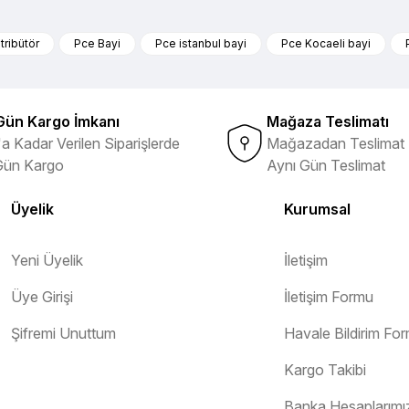
nularda yetersiz gördüğünüz noktaları öneri formunu kullanarak tarafımıza 
Ürün hakkında henüz soru sorulmamış.
Bu ürüne ilk yorumu siz yapın!
tribütör
Pce Bayi
Pce istanbul bayi
Pce Kocaeli bayi
ibi ürünlerin ithalatçısı olması
Yorum Yaz
Soru Sor
Gün Kargo İmkanı
Mağaza Teslimatı
a Kadar Verilen Siparişlerde
Mağazadan Teslimat 
Gün Kargo
Aynı Gün Teslimat
Üyelik
Kurumsal
Yeni Üyelik
İletişim
Üye Girişi
İletişim Formu
Gönder
Şifremi Unuttum
Havale Bildirim Fo
Kargo Takibi
Banka Hesaplarımı