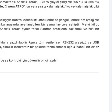
anmaktadır. Analitik Terazi, 375 W yayıcı çıkışı ve 105 °C ila 360 °C
, % nem ATRO'nun yanı sıra g kalan ağırlık / kg ve kalan ağırlık gibi
ılığıyla kontrol edilebilir: Örnekleme başlangıcı, örneklem aralığı ve
ika arasında ayarlanabilen bir zamanlayıcıya sahiptir. Menü kilidi,
alitik Terazi ayrıca farklı kurutma profillerini saklamak ve hızlı bir
lıklarla yazdırılabilir. Ayrıca tüm veriler seri RS-232 arayüzü ve USB
rıca, cihazın benzersiz bir şekilde tanımlanması için 4 haneli bir cihaz
ses kontrolü için güvenilir bir cihazdır.