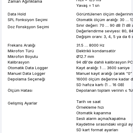
Zaman Ağırlıklama
Yavaş = 1 sn
Data Hold
Görüntülenen ölçüm değerinin
SPL Fonksiyon Seçimi
Otomatik ölçüm aralığı: 30 … 1
Sınır değeri: 70 … 90 dB (1 dB a
Doz Fonskşyon Seçimi
Değerlendirme seviyesi: 80, 84
Değişim oranı: 3, 4, 5 ya da 6 
Frekans Aralığı
31.5 … 8000 Hz
Mikrofon Türü
Elektrikli kondansatör
Mikrofon Boyutu
Ø12.7 mm
Kalibrasyon
94 dB'de dahili kalibrasyon 
Otomatik Data Logger
Kayıt aralığı: 1 … 3600 saniye
Manuel Data Logger
Manuel kayıt aralığı (aralık “0”
Depolama Seçeneği
16000 ölçüm değerine kadar da
SD hafıza kartı (1 ... 16 GB)
Ölçüm Hatası
Depolanan toplam verinin ≤ %0.
Tarih ve saat
Gelişmiş Ayarlar
Örnekleme hızı
Otomatik kapanma
Sesli alarm açma/kapatma
Kaydetme sırasındaki virgül ay
SD kart format ayarları