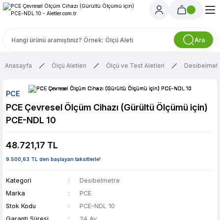
Ara
Anasayfa
Ölçü Aletleri
Ölçü ve Test Aletleri
Desibelmet
PCE
PCE Çevresel Ölçüm Cihazı (Gürültü Ölçümü için)
PCE-NDL 10
48.721,17 TL
9.500,63 TL den başlayan taksitlerle!
Kategori
Desibelmetre
Marka
PCE
Stok Kodu
PCE-NDL 10
Garanti Süresi
24 Ay