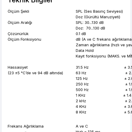
Ölçüm Şekli
SPL (Ses Basınç Seviyesi)
Doz (Gürültü Maruziyeti)
Ölçüm Aralığı
SPL: 30...130 dB
Doz: 70...130 dB
Çözünürlük
0.1 dB
Ölçüm Fonksiyonu
dB (A ve C frekans ağırlıklama
Zaman ağırlıklama (hızlı ve ya
Data Hold
Kayıt fonksiyonu (MAKS. ve Mİ
Hassasiyet
31.5 Hz ± 3.5
(23 ±5 °C’de ve 94 dB altında)
63 Hz ± 2.5
125 Hz ± 2.0 
250 Hz ± 1.9 
500 Hz ± 1.9 
1 KHz ± 1.4 
2 kHz ± 2.6 
4 KHz ± 3.6 
8 KHz ± 5.6 
Frekans Ağırlıklama
A ve C
Hızlı = 125 ms