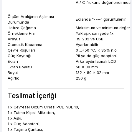
A / C frekans değerlendirmesi
Ölçüm Aralığının Aşılması
Ekranda “----“ görüntülenir.
Durumunda
Hafıza Çağırma
Maksimum ve minimum değer
Örnekleme Hızı
Yaklaşık saniyede 1x
Arayüz
RS-232 ve USB
Otomatik Kapanma
Ayarlanabilir
Çevre Koşulları
0 ...+50 °C, < 85% n.o.
Güç Kaynağı
Pil ya da güç adaptörü
Ekran
Arka aydınlatmalı LCD
Ekran Boyutu
50 x 30 mm
Boyut
132 x 80 x 32 mm
Ağırlık
250 g
Teslimat İçeriği
1 x Çevresel Ölçüm Cihazı PCE-NDL 10,
1 x Tutma Klipsli Mikrofon,
1 x Askı,
1 x Güç Adaptörü,
1 x Taşıma Çantası,