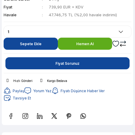
Fiyat
739,90 EUR + KDV
Havale
47.746,75 TL (%2,00 havale indirimi)
Sepete Ekle
Hemen Al
Fiyat Sorunuz
Hızlı Gönderi
Kargo Bedava
Paylaş
Yorum Yaz
Fiyatı Düşünce Haber Ver
Tavsiye Et
Güvenilir Alışveriş
9.500,63 TL den başlayan taksitlerle! x 9