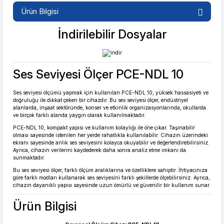
Ürün Bilgisi
%2 İndirim
Güvenilir Alışveriş
İndirilebilir Dosyalar
Ses Seviyesi Ölçer PCE-NDL 10
9.500,63 TL den başlayan taksitlerle! x 9
%2 İndirim
Ses seviyesi ölçümü yapmak için kullanılan PCE-NDL 10, yüksek hassasiyeti ve
doğruluğu ile dikkat çeken bir cihazdır. Bu ses seviyesi ölçer, endüstriyel
alanlarda, inşaat sektöründe, konser ve etkinlik organizasyonlarında, okullarda
ve birçok farklı alanda yaygın olarak kullanılmaktadır.
PCE-NDL 10, kompakt yapısı ve kullanım kolaylığı ile öne çıkar. Taşınabilir
olması sayesinde istenilen her yerde rahatlıkla kullanılabilir. Cihazın üzerindeki
ekranı sayesinde anlık ses seviyesini kolayca okuyabilir ve değerlendirebilirsiniz.
Ayrıca, cihazın verilerini kaydederek daha sonra analiz etme imkanı da
sunmaktadır.
Bu ses seviyesi ölçer, farklı ölçüm aralıklarına ve özelliklere sahiptir. İhtiyacınıza
göre farklı modları kullanarak ses seviyesini farklı şekillerde ölçebilirsiniz. Ayrıca,
cihazın dayanıklı yapısı sayesinde uzun ömürlü ve güvenilir bir kullanım sunar.
Ürün Bilgisi