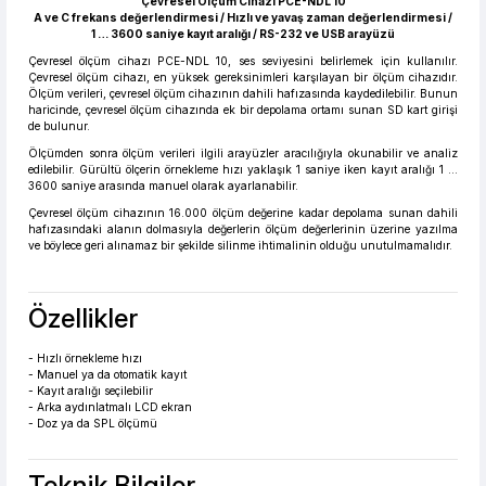
Çevresel Ölçüm Cihazı PCE-NDL 10
A ve C frekans değerlendirmesi / Hızlı ve yavaş zaman değerlendirmesi /
1 … 3600 saniye kayıt aralığı / RS-232 ve USB arayüzü
Çevresel ölçüm cihazı PCE-NDL 10, ses seviyesini belirlemek için kullanılır.
Çevresel ölçüm cihazı, en yüksek gereksinimleri karşılayan bir ölçüm cihazıdır.
Ölçüm verileri, çevresel ölçüm cihazının dahili hafızasında kaydedilebilir. Bunun
haricinde, çevresel ölçüm cihazında ek bir depolama ortamı sunan SD kart girişi
de bulunur.
Ölçümden sonra ölçüm verileri ilgili arayüzler aracılığıyla okunabilir ve analiz
edilebilir. Gürültü ölçerin örnekleme hızı yaklaşık 1 saniye iken kayıt aralığı 1 …
3600 saniye arasında manuel olarak ayarlanabilir.
Çevresel ölçüm cihazının 16.000 ölçüm değerine kadar depolama sunan dahili
hafızasındaki alanın dolmasıyla değerlerin ölçüm değerlerinin üzerine yazılma
ve böylece geri alınamaz bir şekilde silinme ihtimalinin olduğu unutulmamalıdır.
Özellikler
- Hızlı örnekleme hızı
- Manuel ya da otomatik kayıt
- Kayıt aralığı seçilebilir
- Arka aydınlatmalı LCD ekran
- Doz ya da SPL ölçümü
Teknik Bilgiler