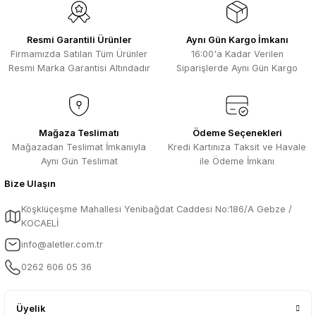
Ürün fiyatı diğer sitelerden daha pahalı.
Selim Toprak | 29/07/2026
Bu ürüne benzer farklı alternatifler olmalı.
Resmi Garantili Ürünler
Aynı Gün Kargo İmkanı
Kısa sürede geldi. Ürünler de iyi
Firmamızda Satılan Tüm Ürünler
16:00'a Kadar Verilen
sarılmıştı. Gayet iyi
Resmi Marka Garantisi Altındadır
Siparişlerde Aynı Gün Kargo
Ali Salih Yıldız | 10/07/2026
Hızlı sipariş ve güvenli paketleme için
Gönder
çok teşekkürler ediyorum
Mağaza Teslimatı
Ödeme Seçenekleri
Mağazadan Teslimat İmkanıyla
Kredi Kartınıza Taksit ve Havale
F... D... | 06/07/2026
Aynı Gün Teslimat
ile Ödeme İmkanı
Bize Ulaşın
Makine çok iyi herkese tavsiye
ediyorum güçlü bir havya
Köşklüçeşme Mahallesi Yenibağdat Caddesi No:186/A Gebze /
A... A... | 23/04/2026
KOCAELİ
info@aletler.com.tr
13.04.2026 tarihinde Aletler.com
üzerinden 4 ürünnaldım ve hızlı ve
0262 606 05 36
sorunsuz bir şekilde tarafıma ulaştı çok
teşekkürler ediyorum
B... C... | 13/04/2026
Üyelik