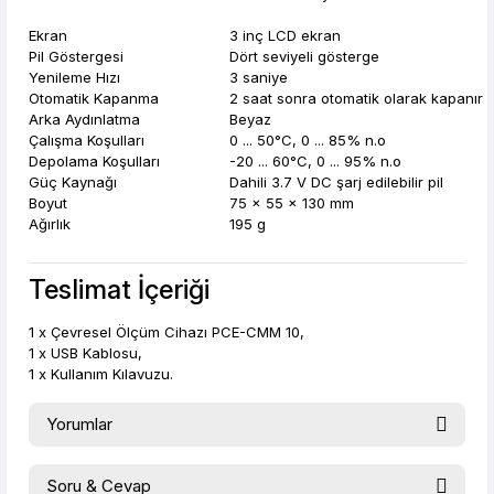
Ekran
3 inç LCD ekran
Pil Göstergesi
Dört seviyeli gösterge
Yenileme Hızı
3 saniye
Otomatik Kapanma
2 saat sonra otomatik olarak kapanır
Arka Aydınlatma
Beyaz
Çalışma Koşulları
0 ... 50°C, 0 ... 85% n.o
Depolama Koşulları
-20 ... 60°C, 0 ... 95% n.o
Güç Kaynağı
Dahili 3.7 V DC şarj edilebilir pil
Boyut
75 x 55 x 130 mm
Ağırlık
195 g
Teslimat İçeriği
1 x Çevresel Ölçüm Cihazı PCE-CMM 10,
1 x USB Kablosu,
1 x Kullanım Kılavuzu.
Yorumlar
Soru & Cevap