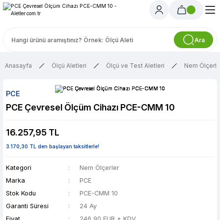
Ara
Anasayfa
Ölçü Aletleri
Ölçü ve Test Aletleri
Nem Ölçerle
PCE
PCE Çevresel Ölçüm Cihazı PCE-CMM 10
16.257,95 TL
3.170,30 TL den başlayan taksitlerle!
Kategori
Nem Ölçerler
Marka
PCE
Stok Kodu
PCE-CMM 10
Garanti Süresi
24 Ay
Fiyat
246,90 EUR + KDV