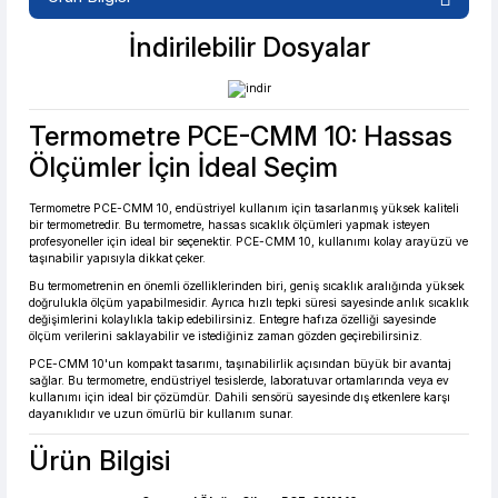
%2 İndirim
Güvenilir Alışveriş
İndirilebilir Dosyalar
Termometre PCE-CMM 10: Hassas
3.170,30 TL den başlayan taksitlerle! x 9
%2 İndirim
Ölçümler İçin İdeal Seçim
Termometre PCE-CMM 10, endüstriyel kullanım için tasarlanmış yüksek kaliteli
bir termometredir. Bu termometre, hassas sıcaklık ölçümleri yapmak isteyen
profesyoneller için ideal bir seçenektir. PCE-CMM 10, kullanımı kolay arayüzü ve
taşınabilir yapısıyla dikkat çeker.
Bu termometrenin en önemli özelliklerinden biri, geniş sıcaklık aralığında yüksek
doğrulukla ölçüm yapabilmesidir. Ayrıca hızlı tepki süresi sayesinde anlık sıcaklık
değişimlerini kolaylıkla takip edebilirsiniz. Entegre hafıza özelliği sayesinde
ölçüm verilerini saklayabilir ve istediğiniz zaman gözden geçirebilirsiniz.
PCE-CMM 10'un kompakt tasarımı, taşınabilirlik açısından büyük bir avantaj
sağlar. Bu termometre, endüstriyel tesislerde, laboratuvar ortamlarında veya ev
kullanımı için ideal bir çözümdür. Dahili sensörü sayesinde dış etkenlere karşı
dayanıklıdır ve uzun ömürlü bir kullanım sunar.
Ürün Bilgisi