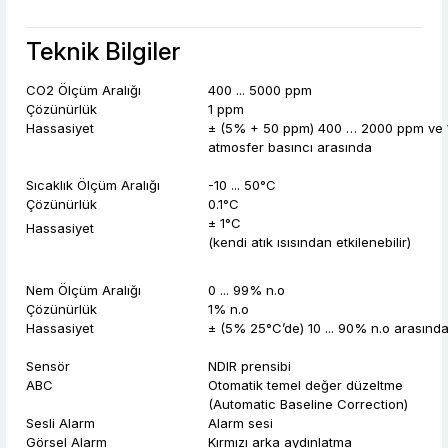
Teknik Bilgiler
CO2 Ölçüm Aralığı
400 ... 5000 ppm
Çözünürlük
1 ppm
Hassasiyet
± (5% + 50 ppm) 400 … 2000 ppm ve 
atmosfer basıncı arasında
Sıcaklık Ölçüm Aralığı
-10 ... 50°C
Çözünürlük
0.1°C
± 1°C
Hassasiyet
(kendi atık ısısından etkilenebilir)
Nem Ölçüm Aralığı
0 ... 99% n.o
Çözünürlük
1% n.o
Hassasiyet
± (5% 25°C’de) 10 ... 90% n.o arasınd
Sensör
NDIR prensibi
ABC
Otomatik temel değer düzeltme
(Automatic Baseline Correction)
Sesli Alarm
Alarm sesi
Görsel Alarm
Kırmızı arka aydınlatma