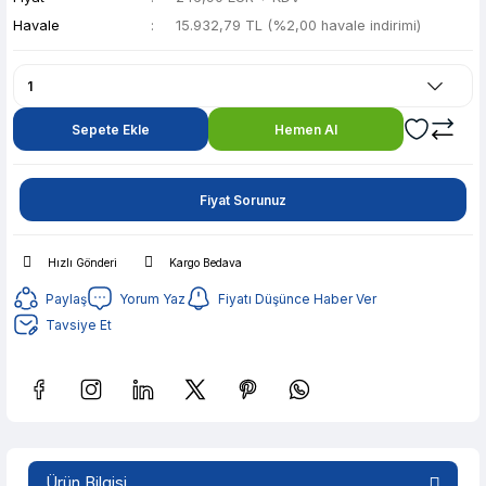
Havale
15.932,79 TL (%2,00 havale indirimi)
Sepete Ekle
Hemen Al
Fiyat Sorunuz
Hızlı Gönderi
Kargo Bedava
Paylaş
Yorum Yaz
Fiyatı Düşünce Haber Ver
Tavsiye Et
Güvenilir Alışveriş
3.170,30 TL den başlayan taksitlerle! x 9
Ürün Bilgisi