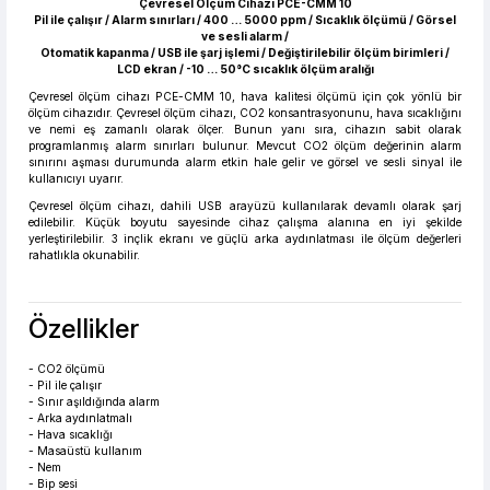
Çevresel Ölçüm Cihazı PCE-CMM 10
Pil ile çalışır / Alarm sınırları / 400 … 5000 ppm / Sıcaklık ölçümü / Görsel
ve sesli alarm /
Otomatik kapanma / USB ile şarj işlemi / Değiştirilebilir ölçüm birimleri /
LCD ekran / -10 … 50°C sıcaklık ölçüm aralığı
Çevresel ölçüm cihazı PCE-CMM 10, hava kalitesi ölçümü için çok yönlü bir
ölçüm cihazıdır. Çevresel ölçüm cihazı, CO2 konsantrasyonunu, hava sıcaklığını
ve nemi eş zamanlı olarak ölçer. Bunun yanı sıra, cihazın sabit olarak
programlanmış alarm sınırları bulunur. Mevcut CO2 ölçüm değerinin alarm
sınırını aşması durumunda alarm etkin hale gelir ve görsel ve sesli sinyal ile
kullanıcıyı uyarır.
Çevresel ölçüm cihazı, dahili USB arayüzü kullanılarak devamlı olarak şarj
edilebilir. Küçük boyutu sayesinde cihaz çalışma alanına en iyi şekilde
yerleştirilebilir. 3 inçlik ekranı ve güçlü arka aydınlatması ile ölçüm değerleri
rahatlıkla okunabilir.
Özellikler
- CO2 ölçümü
- Pil ile çalışır
- Sınır aşıldığında alarm
- Arka aydınlatmalı
- Hava sıcaklığı
- Masaüstü kullanım
- Nem
- Bip sesi