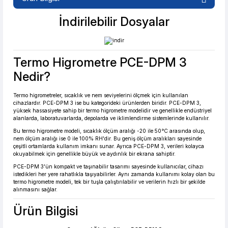
%2 İndirim
Güvenilir Alışveriş
İndirilebilir Dosyalar
Termo Higrometre PCE-DPM 3
13.314,23 TL den başlayan taksitlerle! x 9
%2 İndirim
Nedir?
Termo higrometreler, sıcaklık ve nem seviyelerini ölçmek için kullanılan
cihazlardır. PCE-DPM 3 ise bu kategorideki ürünlerden biridir. PCE-DPM 3,
yüksek hassasiyete sahip bir termo higrometre modelidir ve genellikle endüstriyel
alanlarda, laboratuvarlarda, depolarda ve iklimlendirme sistemlerinde kullanılır.
Bu termo higrometre modeli, sıcaklık ölçüm aralığı -20 ile 50°C arasında olup,
nem ölçüm aralığı ise 0 ile 100% RH'dir. Bu geniş ölçüm aralıkları sayesinde
çeşitli ortamlarda kullanım imkanı sunar. Ayrıca PCE-DPM 3, verileri kolayca
okuyabilmek için genellikle büyük ve aydınlık bir ekrana sahiptir.
PCE-DPM 3'ün kompakt ve taşınabilir tasarımı sayesinde kullanıcılar, cihazı
istedikleri her yere rahatlıkla taşıyabilirler. Aynı zamanda kullanımı kolay olan bu
termo higrometre modeli, tek bir tuşla çalıştırılabilir ve verilerin hızlı bir şekilde
alınmasını sağlar.
Ürün Bilgisi