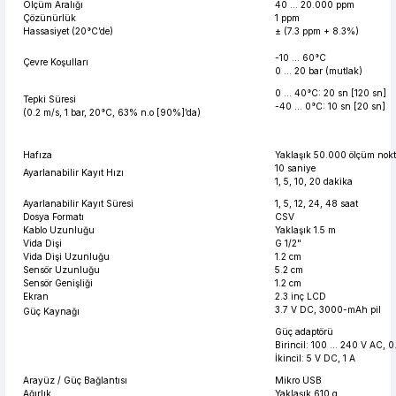
Ölçüm Aralığı
40 ... 20.000 ppm
Çözünürlük
1 ppm
Hassasiyet (20°C’de)
± (7.3 ppm + 8.3%)
-10 ... 60°C
Çevre Koşulları
0 ... 20 bar (mutlak)
0 ... 40°C: 20 sn [120 sn]
Tepki Süresi
-40 ... 0°C: 10 sn [20 sn]
(0.2 m/s, 1 bar, 20°C, 63% n.o [90%]’da)
Hafıza
Yaklaşık 50.000 ölçüm nokt
10 saniye
Ayarlanabilir Kayıt Hızı
1, 5, 10, 20 dakika
Ayarlanabilir Kayıt Süresi
1, 5, 12, 24, 48 saat
Dosya Formatı
CSV
Kablo Uzunluğu
Yaklaşık 1.5 m
Vida Dişi
G 1/2"
Vida Dişi Uzunluğu
1.2 cm
Sensör Uzunluğu
5.2 cm
Sensör Genişliği
1.2 cm
Ekran
2.3 inç LCD
3.7 V DC, 3000-mAh pil
Güç Kaynağı
Güç adaptörü
Birincil: 100 … 240 V AC, 0
İkincil: 5 V DC, 1 A
Arayüz / Güç Bağlantısı
Mikro USB
Ağırlık
Yaklaşık 610 g