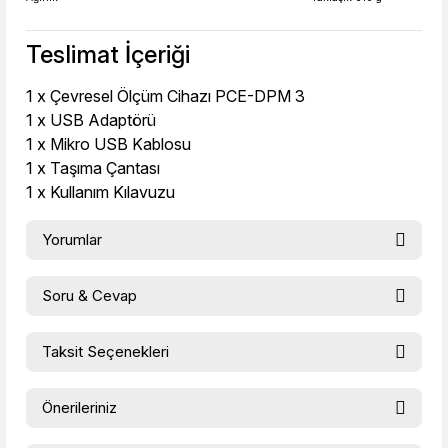
Teslimat İçeriği
1 x Çevresel Ölçüm Cihazı PCE-DPM 3
1 x USB Adaptörü
1 x Mikro USB Kablosu
1 x Taşıma Çantası
1 x Kullanım Kılavuzu
Yorumlar
Soru & Cevap
Bu ürüne ilk yorumu siz yapın!
Taksit Seçenekleri
Ürün hakkında henüz soru sorulmamış.
Yorum Yaz
Önerileriniz
Soru Sor