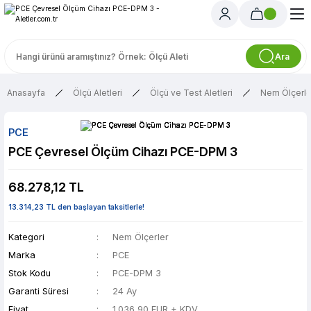
Ara
Anasayfa
Ölçü Aletleri
Ölçü ve Test Aletleri
Nem Ölçerle
PCE
PCE Çevresel Ölçüm Cihazı PCE-DPM 3
68.278,12 TL
13.314,23 TL den başlayan taksitlerle!
Kategori
Nem Ölçerler
Marka
PCE
Stok Kodu
PCE-DPM 3
Garanti Süresi
24 Ay
Fiyat
1.036,90 EUR + KDV