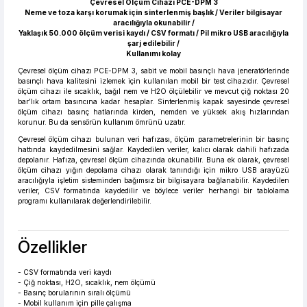
Çevresel Ölçüm Cihazı PCE-DPM 3
Neme ve toza karşı korumak için sinterlenmiş başlık / Veriler bilgisayar
aracılığıyla okunabilir /
Yaklaşık 50.000 ölçüm verisi kaydı / CSV formatı / Pil mikro USB aracılığıyla
şarj edilebilir /
Kullanımı kolay
Çevresel ölçüm cihazı PCE-DPM 3, sabit ve mobil basınçlı hava jeneratörlerinde
basınçlı hava kalitesini izlemek için kullanılan mobil bir test cihazıdır. Çevresel
ölçüm cihazı ile sıcaklık, bağıl nem ve H2O ölçülebilir ve mevcut çiğ noktası 20
bar’lık ortam basıncına kadar hesaplar. Sinterlenmiş kapak sayesinde çevresel
ölçüm cihazı basınç hatlarında kirden, nemden ve yüksek akış hızlarından
korunur. Bu da sensörün kullanım ömrünü uzatır.
Çevresel ölçüm cihazı bulunan veri hafızası, ölçüm parametrelerinin bir basınç
hattında kaydedilmesini sağlar. Kaydedilen veriler, kalıcı olarak dahili hafızada
depolanır. Hafıza, çevresel ölçüm cihazında okunabilir. Buna ek olarak, çevresel
ölçüm cihazı yığın depolama cihazı olarak tanındığı için mikro USB arayüzü
aracılığıyla işletim sisteminden bağımsız bir bilgisayara bağlanabilir. Kaydedilen
veriler, CSV formatında kaydedilir ve böylece veriler herhangi bir tablolama
programı kullanılarak değerlendirilebilir.
Özellikler
- CSV formatında veri kaydı
- Çiğ noktası, H2O, sıcaklık, nem ölçümü
- Basınç borularının sıralı ölçümü
- Mobil kullanım için pille çalışma