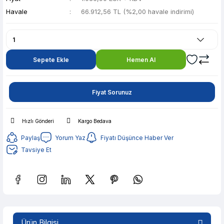
Havale
66.912,56 TL (%2,00 havale indirimi)
Sepete Ekle
Hemen Al
Fiyat Sorunuz
Hızlı Gönderi
Kargo Bedava
Paylaş
Yorum Yaz
Fiyatı Düşünce Haber Ver
Tavsiye Et
Güvenilir Alışveriş
13.314,23 TL den başlayan taksitlerle! x 9
Ürün Bilgisi