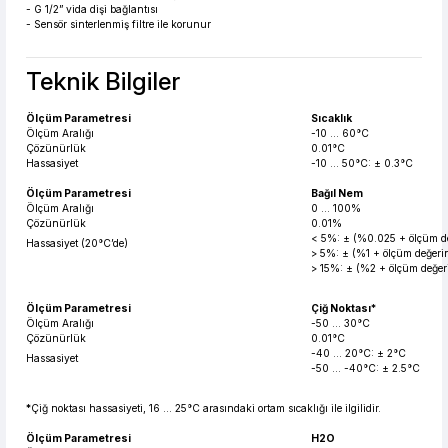
- G 1/2” vida dişi bağlantısı
- Sensör sinterlenmiş filtre ile korunur
Teknik Bilgiler
Ölçüm Parametresi
Sıcaklık
Ölçüm Aralığı
-10 ... 60°C
Çözünürlük
0.01°C
Hassasiyet
-10 ... 50°C: ± 0.3°C
Ölçüm Parametresi
Bağıl Nem
Ölçüm Aralığı
0 ... 100%
Çözünürlük
0.01%
< 5%: ± (%0.025 + ölçüm de
Hassasiyet (20°C’de)
> 5%: ± (%1 + ölçüm değeri
> 15%: ± (%2 + ölçüm değer
Ölçüm Parametresi
Çiğ Noktası*
Ölçüm Aralığı
-50 ... 30°C
Çözünürlük
0.01°C
-40 ... 20°C: ± 2°C
Hassasiyet
-50 ... -40°C: ± 2.5°C
*
Çiğ noktası hassasiyeti, 16 ... 25°C arasındaki ortam sıcaklığı ile ilgilidir.
Ölçüm Parametresi
H2O