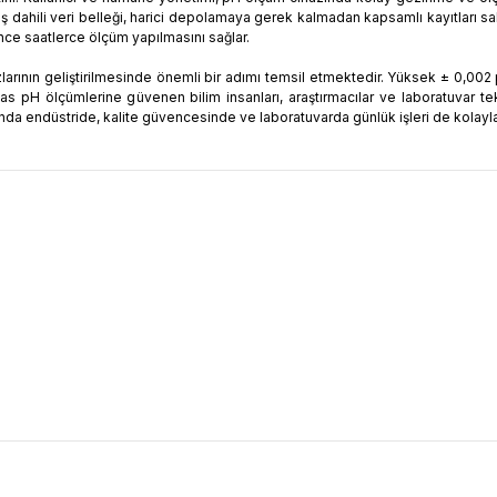
iş dahili veri belleği, harici depolamaya gerek kalmadan kapsamlı kayıtları sak
nce saatlerce ölçüm yapılmasını sağlar.
larının geliştirilmesinde önemli bir adımı temsil etmektedir. Yüksek ± 0,002 
as pH ölçümlerine güvenen bilim insanları, araştırmacılar ve laboratuvar te
nda endüstride, kalite güvencesinde ve laboratuvarda günlük işleri de kolaylaş