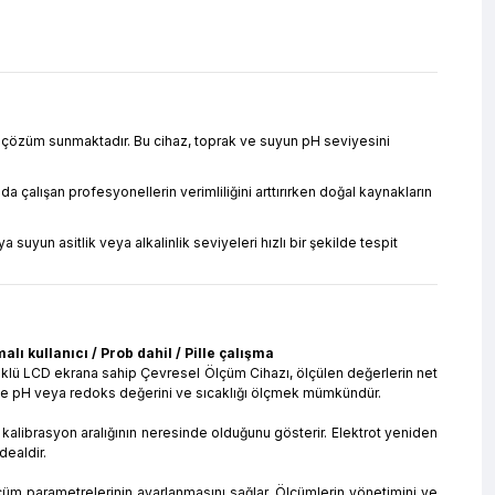
ir çözüm sunmaktadır. Bu cihaz, toprak ve suyun pH seviyesini
 çalışan profesyonellerin verimliliğini arttırırken doğal kaynakların
uyun asitlik veya alkalinlik seviyeleri hızlı bir şekilde tespit
lı kullanıcı / Prob dahil / Pille çalışma
lüklü LCD ekrana sahip Çevresel Ölçüm Cihazı, ölçülen değerlerin net
ar ile pH veya redoks değerini ve sıcaklığı ölçmek mümkündür.
 kalibrasyon aralığının neresinde olduğunu gösterir. Elektrot yeniden
dealdir.
lçüm parametrelerinin ayarlanmasını sağlar. Ölçümlerin yönetimini ve