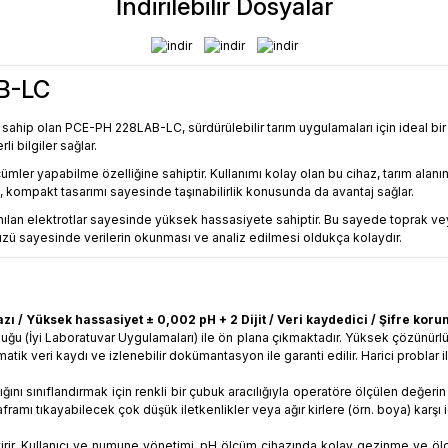
İndirilebilir Dosyalar
B-LC
e sahip olan PCE-PH 228LAB-LC, sürdürülebilir tarım uygulamaları için ideal b
i bilgiler sağlar.
r yapabilme özelliğine sahiptir. Kullanımı kolay olan bu cihaz, tarım alanında
a, kompakt tasarımı sayesinde taşınabilirlik konusunda da avantaj sağlar.
nılan elektrotlar sayesinde yüksek hassasiyete sahiptir. Bu sayede toprak veya s
ayüzü sayesinde verilerin okunması ve analiz edilmesi oldukça kolaydır.
 / Yüksek hassasiyet ± 0,002 pH + 2 Dijit / Veri kaydedici / Şifre koruma
uğu (İyi Laboratuvar Uygulamaları) ile ön plana çıkmaktadır. Yüksek çözünür
matik veri kaydı ve izlenebilir dokümantasyon ile garanti edilir. Harici probl
nı sınıflandırmak için renkli bir çubuk aracılığıyla operatöre ölçülen değerin
framı tıkayabilecek çok düşük iletkenlikler veya ağır kirlere (örn. boya) karşı i
getirir. Kullanıcı ve numune yönetimi, pH ölçüm cihazında kolay gezinme ve ö