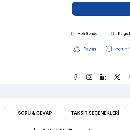
Hızlı Gönderi
Kargo
Paylaş
Yorum 
Güvenilir Alışveriş
11.747
SORU & CEVAP
TAKSIT SEÇENEKLERI
Güvenilir Alışveriş
11.747