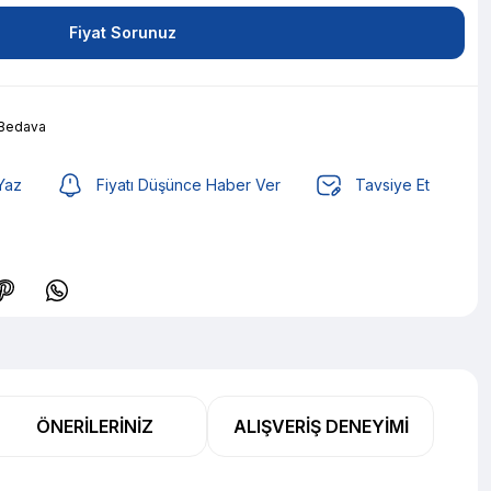
Fiyat Sorunuz
 Bedava
Yaz
Fiyatı Düşünce Haber Ver
Tavsiye Et
,70 TL den başlayan taksitlerle! x 9
%2 İndirim
ÖNERILERINIZ
ALIŞVERIŞ DENEYIMI
,70 TL den başlayan taksitlerle! x 9
%2 İndirim