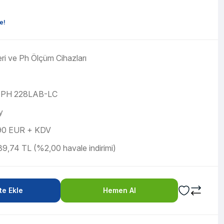
e!
ri ve Ph Ölçüm Cihazları
PH 228LAB-LC
y
90 EUR + KDV
9,74 TL (%2,00 havale indirimi)
e Ekle
Hemen Al