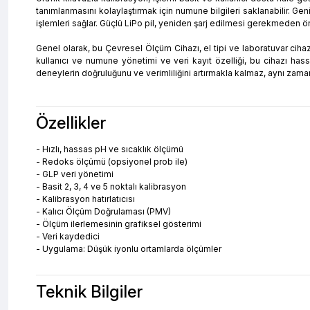
tanımlanmasını kolaylaştırmak için numune bilgileri saklanabilir. Gen
işlemleri sağlar. Güçlü LiPo pil, yeniden şarj edilmesi gerekmeden ö
Genel olarak, bu Çevresel Ölçüm Cihazı, el tipi ve laboratuvar cihaz
kullanıcı ve numune yönetimi ve veri kayıt özelliği, bu cihazı hass
deneylerin doğruluğunu ve verimliliğini artırmakla kalmaz, aynı zama
Özellikler
- Hızlı, hassas pH ve sıcaklık ölçümü
- Redoks ölçümü (opsiyonel prob ile)
- GLP veri yönetimi
- Basit 2, 3, 4 ve 5 noktalı kalibrasyon
- Kalibrasyon hatırlatıcısı
- Kalıcı Ölçüm Doğrulaması (PMV)
- Ölçüm ilerlemesinin grafiksel gösterimi
- Veri kaydedici
- Uygulama: Düşük iyonlu ortamlarda ölçümler
Teknik Bilgiler