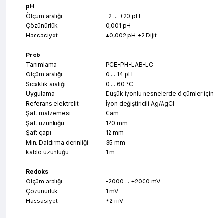
pH
Ölçüm aralığı
-2 ... +20 pH
Çözünürlük
0,001 pH
Hassasiyet
±0,002 pH +2 Dijit
Prob
Tanımlama
PCE-PH-LAB-LC
Ölçüm aralığı
0 ... 14 pH
Sıcaklık aralığı
0 ... 60 °C
Uygulama
Düşük iyonlu nesnelerde ölçümler için
Referans elektrolit
İyon değiştiricili Ag/AgCl
Şaft malzemesi
Cam
Şaft uzunluğu
120 mm
Şaft çapı
12 mm
Min. Daldırma derinliği
35 mm
kablo uzunluğu
1 m
Redoks
Ölçüm aralığı
-2000 ... +2000 mV
Çözünürlük
1 mV
Hassasiyet
±2 mV