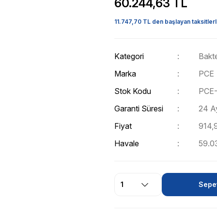
60.244,63 TL
11.747,70 TL den başlayan taksitlerl
Kategori
Bakte
Marka
PCE
Stok Kodu
PCE-
Garanti Süresi
24 A
Fiyat
914,
Havale
59.03
Sepet