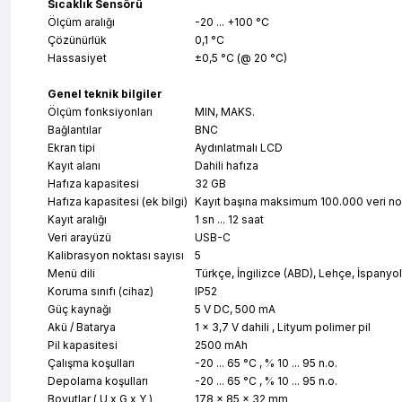
Sıcaklık Sensörü
Ölçüm aralığı
-20 ... +100 °C
Çözünürlük
0,1 °C
Hassasiyet
±0,5 °C (@ 20 °C)
Genel teknik bilgiler
Ölçüm fonksiyonları
MIN, MAKS.
Bağlantılar
BNC
Ekran tipi
Aydınlatmalı LCD
Kayıt alanı
Dahili hafıza
Hafıza kapasitesi
32 GB
Hafıza kapasitesi (ek bilgi)
Kayıt başına maksimum 100.000 veri nokt
Kayıt aralığı
1 sn ... 12 saat
Veri arayüzü
USB-C
Kalibrasyon noktası sayısı
5
Menü dili
Türkçe, İngilizce (ABD), Lehçe, İspanyo
Koruma sınıfı (cihaz)
IP52
Güç kaynağı
5 V DC, 500 mA
Akü / Batarya
1 x 3,7 V dahili , Lityum polimer pil
Pil kapasitesi
2500 mAh
Çalışma koşulları
-20 ... 65 °C , % 10 ... 95 n.o.
Depolama koşulları
-20 ... 65 °C , % 10 ... 95 n.o.
Boyutlar ( U x G x Y )
178 x 85 x 32 mm