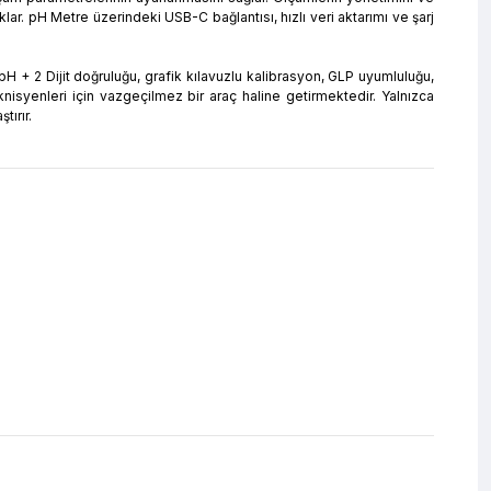
lar. pH Metre üzerindeki USB-C bağlantısı, hızlı veri aktarımı ve şarj
pH + 2 Dijit doğruluğu, grafik kılavuzlu kalibrasyon, GLP uyumluluğu,
knisyenleri için vazgeçilmez bir araç haline getirmektedir. Yalnızca
tırır.