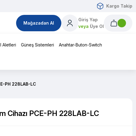
Kargo Takip
Giriş Yap
Mağazadan Al
veya
Üye Ol
 Aletleri
Güneş Sistemleri
Anahtar-Buton-Switch
CE-PH 228LAB-LC
üm Cihazı PCE-PH 228LAB-LC