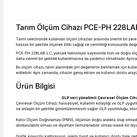
Tarım Ölçüm Cihazı PCE-PH 228LA
Tarım sektöründe kullanılan ölçüm cihazları arasında önemli bir yer
hassas bir şekilde ölçerek bitki sağlığı ve verimliliği konusunda değerl
PCE-PH 228LAB-LC, yüksek teknolojisi sayesinde hızlı ve doğru ölçümle
daha verimli bir şekilde kullanılmasına da yardımcı olmaktadır. Ayrıc
Bu ölçüm cihazı, tarım alanındaki pH değerlerini belirlemek için kulla
edilebilir. Aynı zamanda, cihazın geniş ekranı ve kullanıcı dostu ar
Ürün Bilgisi
GLP veri yönetimli Çevresel Ölçüm Cihazı
Çevresel Ölçüm Cihazı; hassasiyet, kullanım kolaylığı ve GLP uygunl
ve anlaşılır bir şekilde görüntülenmesini sağlar. GLP uyumluluğu, oto
Kalıcı Ölçüm Doğrulaması (PMV), ölçümün doğru aralıkta olup olmadığı
doldurulabilir olması ve diyafram temizlenebilir olması klasik bir diya
Grafik kılavuzlu kalibrasyon, işlemi basit ve kullanıcı dostu hale 