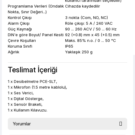
kullanıcı tarafından seçilebilir)
Programlama Verileri (Ondalık
Cihazda kaydedilir
Nokta, Sınır Değeri...)
Kontrol Çıkışı
3 nokta (Com, NO, NC)
Alarm Çıkışı
Röle çıkışı: 5 A / 240 VAC
Güç Kaynağı
90 ... 260 ACV / 50 ... 60 Hz
DIN'e göre Boyut/ Panel Kesiti
92 (+0.8) mm x 45 (+0.5) mm
Çevre Koşulları
Maks. 85% n.o. / 0 ... 50 °C
Koruma Sınıfı
IP65
Ağırlık
Yaklaşık 250 g
Teslimat İçeriği
1 x Desibelmetre PCE-SLT,
1 x Mikrofon (1.5 metre kablolu),
1 x Ses Verici,
1 x Dijital Gösterge,
1 x Sensör Braketi,
1 x Kullanım Kılavuzu.
Yorumlar