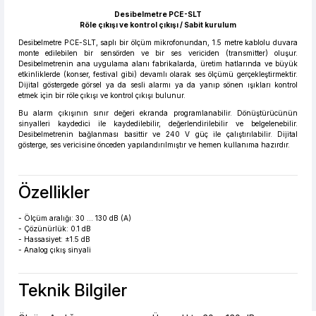
Desibelmetre PCE-SLT
Röle çıkışı ve kontrol çıkışı / Sabit kurulum
Desibelmetre PCE-SLT, saplı bir ölçüm mikrofonundan, 1.5 metre kablolu duvara
monte edilebilen bir sensörden ve bir ses vericiden (transmitter) oluşur.
Desibelmetrenin ana uygulama alanı fabrikalarda, üretim hatlarında ve büyük
etkinliklerde (konser, festival gibi) devamlı olarak ses ölçümü gerçekleştirmektir.
Dijital göstergede görsel ya da sesli alarmı ya da yanıp sönen ışıkları kontrol
etmek için bir röle çıkışı ve kontrol çıkışı bulunur.
Bu alarm çıkışının sınır değeri ekranda programlanabilir. Dönüştürücünün
sinyalleri kaydedici ile kaydedilebilir, değerlendirilebilir ve belgelenebilir.
Desibelmetrenin bağlanması basittir ve 240 V güç ile çalıştırılabilir. Dijital
gösterge, ses vericisine önceden yapılandırılmıştır ve hemen kullanıma hazırdır.
Özellikler
- Ölçüm aralığı: 30 … 130 dB (A)
- Çözünürlük: 0.1 dB
- Hassasiyet: ±1.5 dB
- Analog çıkış sinyali
Teknik Bilgiler