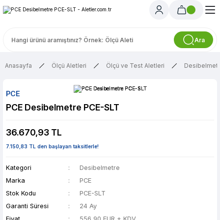
Ara
Anasayfa
Ölçü Aletleri
Ölçü ve Test Aletleri
Desibelmet
PCE
PCE Desibelmetre PCE-SLT
36.670,93 TL
7.150,83 TL den başlayan taksitlerle!
Kategori
Desibelmetre
Marka
PCE
Stok Kodu
PCE-SLT
Garanti Süresi
24 Ay
Fiyat
556,90 EUR + KDV