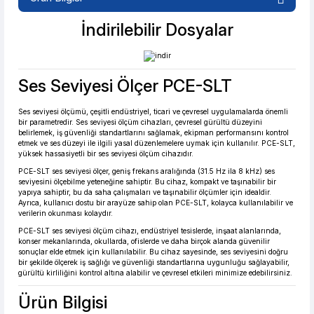
%2 İndirim
Güvenilir Alışveriş
İndirilebilir Dosyalar
Ses Seviyesi Ölçer PCE-SLT
7.150,83 TL den başlayan taksitlerle! x 9
%2 İndirim
Ses seviyesi ölçümü, çeşitli endüstriyel, ticari ve çevresel uygulamalarda önemli
bir parametredir. Ses seviyesi ölçüm cihazları, çevresel gürültü düzeyini
belirlemek, iş güvenliği standartlarını sağlamak, ekipman performansını kontrol
etmek ve ses düzeyi ile ilgili yasal düzenlemelere uymak için kullanılır. PCE-SLT,
yüksek hassasiyetli bir ses seviyesi ölçüm cihazıdır.
PCE-SLT ses seviyesi ölçer, geniş frekans aralığında (31.5 Hz ila 8 kHz) ses
seviyesini ölçebilme yeteneğine sahiptir. Bu cihaz, kompakt ve taşınabilir bir
yapıya sahiptir, bu da saha çalışmaları ve taşınabilir ölçümler için idealdir.
Ayrıca, kullanıcı dostu bir arayüze sahip olan PCE-SLT, kolayca kullanılabilir ve
verilerin okunması kolaydır.
PCE-SLT ses seviyesi ölçüm cihazı, endüstriyel tesislerde, inşaat alanlarında,
konser mekanlarında, okullarda, ofislerde ve daha birçok alanda güvenilir
sonuçlar elde etmek için kullanılabilir. Bu cihaz sayesinde, ses seviyesini doğru
bir şekilde ölçerek iş sağlığı ve güvenliği standartlarına uygunluğu sağlayabilir,
gürültü kirliliğini kontrol altına alabilir ve çevresel etkileri minimize edebilirsiniz.
Ürün Bilgisi