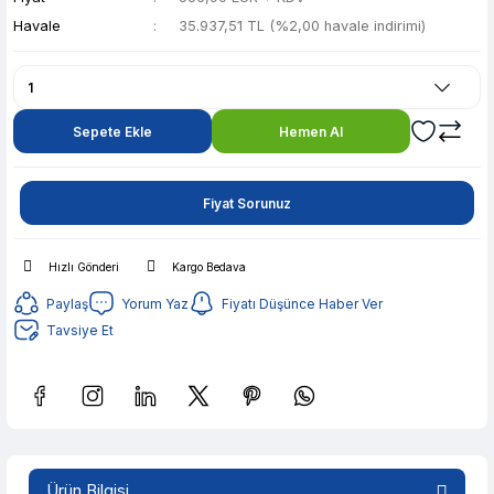
Havale
35.937,51 TL (%2,00 havale indirimi)
Sepete Ekle
Hemen Al
Fiyat Sorunuz
Hızlı Gönderi
Kargo Bedava
Paylaş
Yorum Yaz
Fiyatı Düşünce Haber Ver
Tavsiye Et
Güvenilir Alışveriş
7.150,83 TL den başlayan taksitlerle! x 9
Ürün Bilgisi