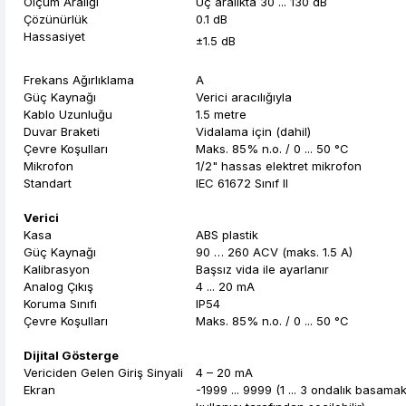
Ölçüm Aralığı
Üç aralıkta 30 ... 130 dB
Çözünürlük
0.1 dB
Hassasiyet
±1.5 dB
Frekans Ağırlıklama
A
Güç Kaynağı
Verici aracılığıyla
Kablo Uzunluğu
1.5 metre
Duvar Braketi
Vidalama için (dahil)
Çevre Koşulları
Maks. 85% n.o. / 0 ... 50 °C
Mikrofon
1/2" hassas elektret mikrofon
Standart
IEC 61672 Sınıf II
Verici
Kasa
ABS plastik
Güç Kaynağı
90 … 260 ACV (maks. 1.5 A)
Kalibrasyon
Başsız vida ile ayarlanır
Analog Çıkış
4 ... 20 mA
Koruma Sınıfı
IP54
Çevre Koşulları
Maks. 85% n.o. / 0 ... 50 °C
Dijital Gösterge
Vericiden Gelen Giriş Sinyali
4 – 20 mA
Ekran
-1999 ... 9999 (1 ... 3 ondalık basama