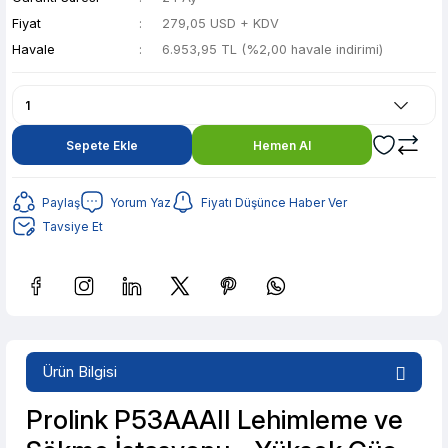
Fiyat
279,05 USD + KDV
Havale
6.953,95 TL (%2,00 havale indirimi)
Sepete Ekle
Hemen Al
Paylaş
Yorum Yaz
Fiyatı Düşünce Haber Ver
Tavsiye Et
Güvenilir Alışveriş
1.383,69 TL den başlayan taksitlerle! x 9
Ürün Bilgisi
%2 İndirim
Güvenilir Alışveriş
Prolink P53AAAII Lehimleme ve