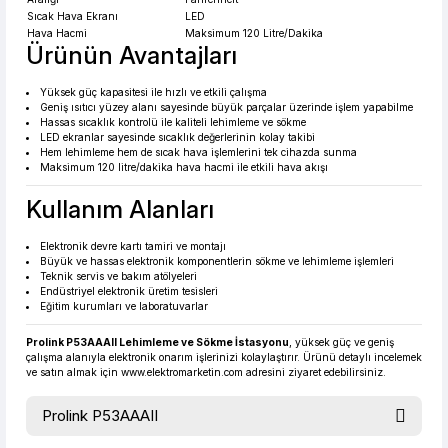
Sıcak Hava Ekranı
LED
Hava Hacmi
Maksimum 120 Litre/Dakika
Ürünün Avantajları
Yüksek güç kapasitesi ile hızlı ve etkili çalışma
Geniş ısıtıcı yüzey alanı sayesinde büyük parçalar üzerinde işlem yapabilme
Hassas sıcaklık kontrolü ile kaliteli lehimleme ve sökme
LED ekranlar sayesinde sıcaklık değerlerinin kolay takibi
Hem lehimleme hem de sıcak hava işlemlerini tek cihazda sunma
Maksimum 120 litre/dakika hava hacmi ile etkili hava akışı
Kullanım Alanları
Elektronik devre kartı tamiri ve montajı
Büyük ve hassas elektronik komponentlerin sökme ve lehimleme işlemleri
Teknik servis ve bakım atölyeleri
Endüstriyel elektronik üretim tesisleri
Eğitim kurumları ve laboratuvarlar
Prolink P53AAAII Lehimleme ve Sökme İstasyonu
, yüksek güç ve geniş
çalışma alanıyla elektronik onarım işlerinizi kolaylaştırır. Ürünü detaylı incelemek
ve satın almak için
www.elektromarketin.com
adresini ziyaret edebilirsiniz.
Prolink P53AAAII