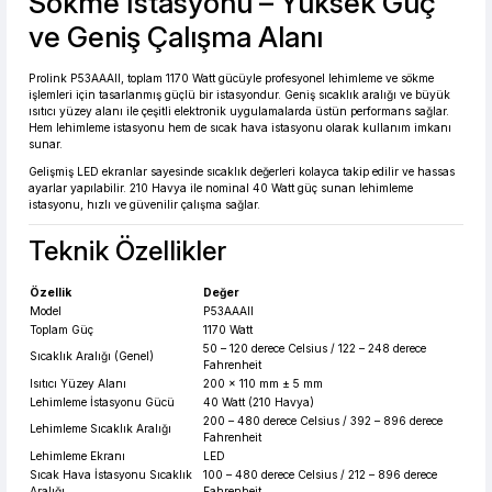
Sökme İstasyonu – Yüksek Güç
ve Geniş Çalışma Alanı
1.383,69 TL den başlayan taksitlerle! x 9
%2 İndirim
Prolink P53AAAII, toplam 1170 Watt gücüyle profesyonel lehimleme ve sökme
işlemleri için tasarlanmış güçlü bir istasyondur. Geniş sıcaklık aralığı ve büyük
ısıtıcı yüzey alanı ile çeşitli elektronik uygulamalarda üstün performans sağlar.
Hem lehimleme istasyonu hem de sıcak hava istasyonu olarak kullanım imkanı
sunar.
Gelişmiş LED ekranlar sayesinde sıcaklık değerleri kolayca takip edilir ve hassas
ayarlar yapılabilir. 210 Havya ile nominal 40 Watt güç sunan lehimleme
istasyonu, hızlı ve güvenilir çalışma sağlar.
Teknik Özellikler
Özellik
Değer
Model
P53AAAII
Toplam Güç
1170 Watt
50 – 120 derece Celsius / 122 – 248 derece
Sıcaklık Aralığı (Genel)
Fahrenheit
Isıtıcı Yüzey Alanı
200 × 110 mm ± 5 mm
Lehimleme İstasyonu Gücü
40 Watt (210 Havya)
200 – 480 derece Celsius / 392 – 896 derece
Lehimleme Sıcaklık Aralığı
Fahrenheit
Lehimleme Ekranı
LED
Sıcak Hava İstasyonu Sıcaklık
100 – 480 derece Celsius / 212 – 896 derece
Aralığı
Fahrenheit