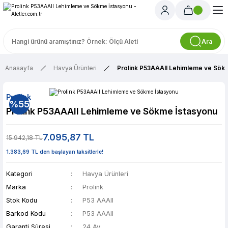
Ara
Anasayfa
Havya Ürünleri
Prolink P53AAAII Lehimleme ve Sök
Prolink
%55
Prolink P53AAAII Lehimleme ve Sökme İstasyonu
7.095,87 TL
15.942,18 TL
1.383,69 TL den başlayan taksitlerle!
Kategori
Havya Ürünleri
Marka
Prolink
Stok Kodu
P53 AAAII
Barkod Kodu
P53 AAAII
Garanti Süresi
24 Ay