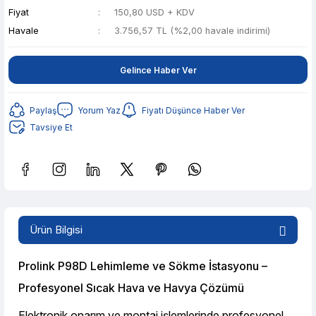
Fiyat
150,80 USD + KDV
Havale
3.756,57 TL (%2,00 havale indirimi)
Gelince Haber Ver
Paylaş
Yorum Yaz
Fiyatı Düşünce Haber Ver
Tavsiye Et
Güvenilir Alışveriş
747,48 TL den başlayan taksitlerle! x 9
Ürün Bilgisi
%2 İndirim
Güvenilir Alışveriş
Prolink P98D Lehimleme ve Sökme İstasyonu –
Profesyonel Sıcak Hava ve Havya Çözümü
Elektronik onarım ve montaj işlemlerinde profesyonel