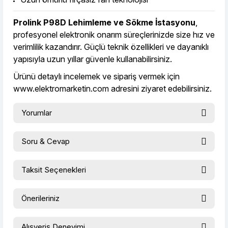
Prolink P98D Lehimleme ve Sökme İstasyonu
,
profesyonel elektronik onarım süreçlerinizde size hız ve
verimlilik kazandırır. Güçlü teknik özellikleri ve dayanıklı
yapısıyla uzun yıllar güvenle kullanabilirsiniz.
Ürünü detaylı incelemek ve sipariş vermek için
www.elektromarketin.com
adresini ziyaret edebilirsiniz.
Yorumlar
Soru & Cevap
Bu ürüne ilk yorumu siz yapın!
Taksit Seçenekleri
Ürün hakkında henüz soru sorulmamış.
Yorum Yaz
Önerileriniz
Soru Sor
Bu ürünün fiyat bilgisi, resim, ürün açıklamalarında ve diğer
Alışveriş Deneyimi