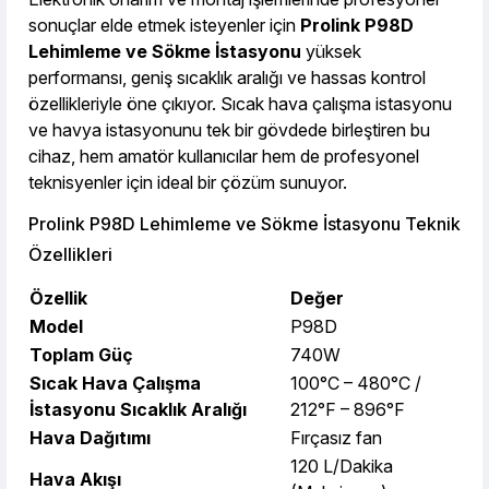
747,48 TL den başlayan taksitlerle! x 9
%2 İndirim
sonuçlar elde etmek isteyenler için
Prolink P98D
Lehimleme ve Sökme İstasyonu
yüksek
performansı, geniş sıcaklık aralığı ve hassas kontrol
özellikleriyle öne çıkıyor. Sıcak hava çalışma istasyonu
ve havya istasyonunu tek bir gövdede birleştiren bu
cihaz, hem amatör kullanıcılar hem de profesyonel
teknisyenler için ideal bir çözüm sunuyor.
Prolink P98D Lehimleme ve Sökme İstasyonu Teknik
Özellikleri
Özellik
Değer
Model
P98D
Toplam Güç
740W
Sıcak Hava Çalışma
100°C – 480°C /
İstasyonu Sıcaklık Aralığı
212°F – 896°F
Hava Dağıtımı
Fırçasız fan
120 L/Dakika
Hava Akışı