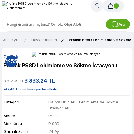
Ara
Anasayfa
Havya Ürünleri
Prolink P98D Lehimleme ve Sökme İ
Prolink
%55
Prolink P98D Lehimleme ve Sökme İstasyonu
3.833,24 TL
8.612,09 TL
747,48 TL den başlayan taksitlerle!
Kategori
Havya Ürünleri
,
Lehimleme ve Sökme
İstasyonları
Marka
Prolink
Stok Kodu
P 98D
Garanti Süresi
24 Ay