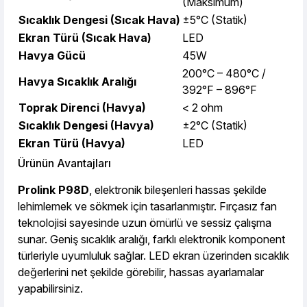
(Maksimum)
Sıcaklık Dengesi (Sıcak Hava)
±5°C (Statik)
Ekran Türü (Sıcak Hava)
LED
Havya Gücü
45W
200°C – 480°C /
Havya Sıcaklık Aralığı
392°F – 896°F
Toprak Direnci (Havya)
< 2 ohm
Sıcaklık Dengesi (Havya)
±2°C (Statik)
Ekran Türü (Havya)
LED
Ürünün Avantajları
Prolink P98D
, elektronik bileşenleri hassas şekilde
lehimlemek ve sökmek için tasarlanmıştır. Fırçasız fan
teknolojisi sayesinde uzun ömürlü ve sessiz çalışma
sunar. Geniş sıcaklık aralığı, farklı elektronik komponent
türleriyle uyumluluk sağlar. LED ekran üzerinden sıcaklık
değerlerini net şekilde görebilir, hassas ayarlamalar
yapabilirsiniz.