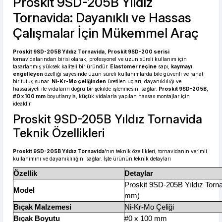
Proskit 9SD-205B Yıldız
Tornavida: Dayanıklı ve Hassas
Çalışmalar İçin Mükemmel Araç
Proskit 9SD-205B Yıldız Tornavida
,
Proskit 9SD-200 serisi
tornavidalarından birisi olarak, profesyonel ve uzun süreli kullanım için
tasarlanmış yüksek kaliteli bir üründür.
Elastomer reçine
sapı,
kaymayı
engelleyen
özelliği sayesinde uzun süreli kullanımlarda bile güvenli ve rahat
bir tutuş sunar.
Ni-Kr-Mo çeliğinden
üretilen uçları, dayanıklılığı ve
hassasiyeti ile vidaların doğru bir şekilde işlenmesini sağlar.
Proskit 9SD-205B
,
#0 x 100 mm
boyutlarıyla, küçük vidalarla yapılan hassas montajlar için
idealdir.
Proskit 9SD-205B Yıldız Tornavida
Teknik Özellikleri
Proskit 9SD-205B Yıldız Tornavida
'nın teknik özellikleri, tornavidanın verimli
kullanımını ve dayanıklılığını sağlar. İşte ürünün teknik detayları
Özellik
Detaylar
Proskit 9SD-205B Yıldız Torna
Model
mm)
Bıçak Malzemesi
Ni-Kr-Mo Çeliği
Bıçak Boyutu
#0 x 100 mm