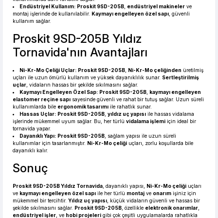
Endüstriyel Kullanım:
Proskit 9SD-205B
,
endüstriyel makineler
ve
montaj işlerinde de kullanılabilir.
Kaymayı engelleyen özel sapı
, güvenli
kullanım sağlar.
Proskit 9SD-205B Yıldız
Tornavida'nın Avantajları
Ni-Kr-Mo Çeliği Uçlar:
Proskit 9SD-205B
,
Ni-Kr-Mo çeliğinden
üretilmiş
uçları ile uzun ömürlü kullanım ve yüksek dayanıklılık sunar.
Sertleştirilmiş
uçlar
, vidaların hassas bir şekilde sıkılmasını sağlar.
Kaymayı Engelleyen Özel Sap:
Proskit 9SD-205B
,
kaymayı engelleyen
elastomer reçine sapı
sayesinde güvenli ve rahat bir tutuş sağlar. Uzun süreli
kullanımlarda bile
ergonomik tasarımı
ile rahatlık sunar.
Hassas Uçlar:
Proskit 9SD-205B
,
yıldız uç yapısı
ile hassas vidalama
işlerinde mükemmel uyum sağlar. Bu, her türlü
vidalama işlemi
için ideal bir
tornavida yapar.
Dayanıklı Yapı:
Proskit 9SD-205B
, sağlam yapısı ile uzun süreli
kullanımlar için tasarlanmıştır.
Ni-Kr-Mo çeliği
uçları, zorlu koşullarda bile
dayanıklı kalır.
Sonuç
Proskit 9SD-205B Yıldız Tornavida
, dayanıklı yapısı,
Ni-Kr-Mo çeliği
uçları
ve
kaymayı engelleyen özel sapı
ile her türlü
montaj
ve
onarım
işiniz için
mükemmel bir tercihtir.
Yıldız uç yapısı
, küçük vidaların güvenli ve hassas bir
şekilde sıkılmasını sağlar.
Proskit 9SD-205B
, özellikle
elektronik onarımlar
,
endüstriyel işler
, ve
hobi projeleri
gibi çok çeşitli uygulamalarda rahatlıkla