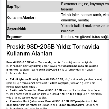
Elastomer reçine, kaymayı en
Sap Tipi
tasarım
Teknik işler, hassas tamir, ele
Kullanım Alanları
onarımlar, montaj
Yüksek kaliteli malzeme ve u
Dayanıklılık
kullanım
Ergonomi
Konforlu ve güvenli tutuş sağ
Proskit 9SD-205B Yıldız Tornavida
Kullanım Alanları
Proskit 9SD-205B Yıldız Tornavida
, her türlü montaj ve onarım işinde
kullanılabilir.
Sertleştirilmiş uçları
sayesinde
vidaların hassas bir şekilde
işlenmesi
sağlanır. İşte
Proskit 9SD-205B
Yıldız Tornavidası'nın yaygın
kullanım alanları:
Teknik İşler ve Montaj:
Proskit 9SD-205B
, küçük vidalarla yapılan montaj
işlemleri için mükemmel bir tercihtir.
Yıldız uç yapısı
, vidaların güvenli bir
şekilde işlenmesini sağlar.
Elektronik Onarımlar:
Proskit 9SD-205B
, elektronik cihazların tamirinde
yüksek hassasiyet gerektiren işler için idealdir.
Ni-Kr-Mo çeliği
uçları, elektronik
vidalarla mükemmel uyum sağlar.
Zanaat ve Hobi Çalışmaları:
Proskit 9SD-205B
,
DIY projeleri
ve
hobi
çalışmaları
için de rahatlıkla kullanılabilir.
Ergonomik tasarımı
, uzun süreli
kullanımlarda dahi rahatlık sağlar.