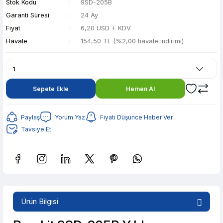
Stok Kodu
9SD-205B
Garanti Süresi
24 Ay
Fiyat
6,20 USD + KDV
Havale
154,50 TL (%2,00 havale indirimi)
Sepete Ekle
Hemen Al
Paylaş
Yorum Yaz
Fiyatı Düşünce Haber Ver
Tavsiye Et
Güvenilir Alışveriş
30,74 TL den başlayan taksitlerle! x 9
%2 İndirim
Ürün Bilgisi
Güvenilir Alışveriş
30,74 TL den başlayan taksitlerle! x 9
%2 İndirim