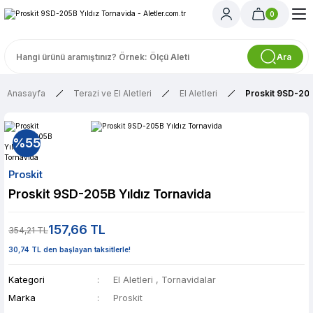
0
Ara
Anasayfa
Terazi ve El Aletleri
El Aletleri
Proskit 9SD-205
%55
Proskit
Proskit 9SD-205B Yıldız Tornavida
157,66 TL
354,21 TL
30,74 TL den başlayan taksitlerle!
Kategori
El Aletleri
,
Tornavidalar
Marka
Proskit