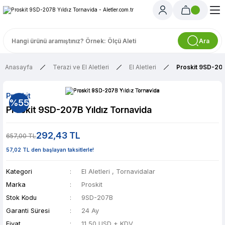
Ara
Anasayfa
Terazi ve El Aletleri
El Aletleri
Proskit 9SD-207
Proskit
%55
Proskit 9SD-207B Yıldız Tornavida
292,43 TL
657,00 TL
57,02 TL den başlayan taksitlerle!
Kategori
El Aletleri
,
Tornavidalar
Marka
Proskit
Stok Kodu
9SD-207B
Garanti Süresi
24 Ay
Fiyat
11,50 USD + KDV