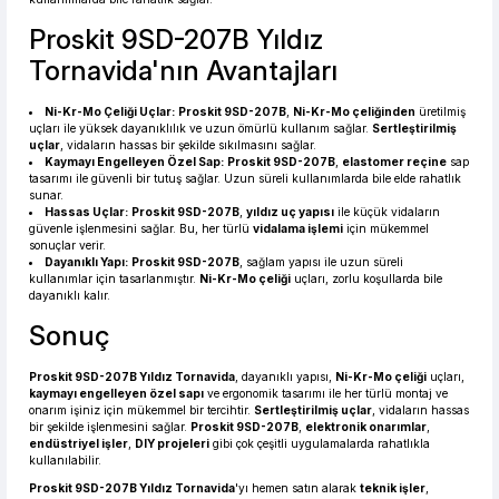
Proskit 9SD-207B Yıldız
Tornavida'nın Avantajları
Ni-Kr-Mo Çeliği Uçlar:
Proskit 9SD-207B
,
Ni-Kr-Mo çeliğinden
üretilmiş
uçları ile yüksek dayanıklılık ve uzun ömürlü kullanım sağlar.
Sertleştirilmiş
uçlar
, vidaların hassas bir şekilde sıkılmasını sağlar.
Kaymayı Engelleyen Özel Sap:
Proskit 9SD-207B
,
elastomer reçine
sap
tasarımı ile güvenli bir tutuş sağlar. Uzun süreli kullanımlarda bile elde rahatlık
sunar.
Hassas Uçlar:
Proskit 9SD-207B
,
yıldız uç yapısı
ile küçük vidaların
güvenle işlenmesini sağlar. Bu, her türlü
vidalama işlemi
için mükemmel
sonuçlar verir.
Dayanıklı Yapı:
Proskit 9SD-207B
, sağlam yapısı ile uzun süreli
kullanımlar için tasarlanmıştır.
Ni-Kr-Mo çeliği
uçları, zorlu koşullarda bile
dayanıklı kalır.
Sonuç
Proskit 9SD-207B Yıldız Tornavida
, dayanıklı yapısı,
Ni-Kr-Mo çeliği
uçları,
kaymayı engelleyen özel sapı
ve ergonomik tasarımı ile her türlü montaj ve
onarım işiniz için mükemmel bir tercihtir.
Sertleştirilmiş uçlar
, vidaların hassas
bir şekilde işlenmesini sağlar.
Proskit 9SD-207B
,
elektronik onarımlar
,
endüstriyel işler
,
DIY projeleri
gibi çok çeşitli uygulamalarda rahatlıkla
kullanılabilir.
Proskit 9SD-207B Yıldız Tornavida
'yı hemen satın alarak
teknik işler
,