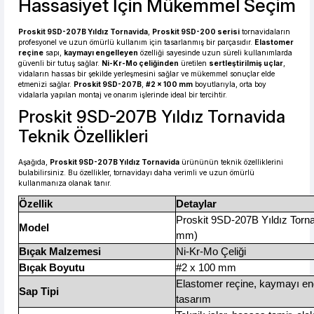
Hassasiyet İçin Mükemmel Seçim
Proskit 9SD-207B Yıldız Tornavida
,
Proskit 9SD-200 serisi
tornavidaların
profesyonel ve uzun ömürlü kullanım için tasarlanmış bir parçasıdır.
Elastomer
reçine
sapı,
kaymayı engelleyen
özelliği sayesinde uzun süreli kullanımlarda
güvenli bir tutuş sağlar.
Ni-Kr-Mo çeliğinden
üretilen
sertleştirilmiş uçlar
,
vidaların hassas bir şekilde yerleşmesini sağlar ve mükemmel sonuçlar elde
etmenizi sağlar.
Proskit 9SD-207B
,
#2 x 100 mm
boyutlarıyla, orta boy
vidalarla yapılan montaj ve onarım işlerinde ideal bir tercihtir.
Proskit 9SD-207B Yıldız Tornavida
Teknik Özellikleri
Aşağıda,
Proskit 9SD-207B Yıldız Tornavida
ürününün teknik özelliklerini
bulabilirsiniz. Bu özellikler, tornavidayı daha verimli ve uzun ömürlü
kullanmanıza olanak tanır.
Özellik
Detaylar
Proskit 9SD-207B Yıldız Torna
Model
mm)
Bıçak Malzemesi
Ni-Kr-Mo Çeliği
Bıçak Boyutu
#2 x 100 mm
Elastomer reçine, kaymayı en
Sap Tipi
tasarım