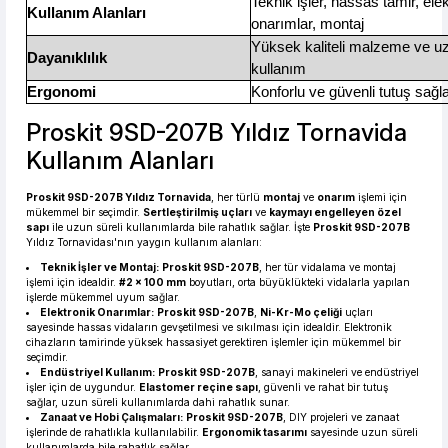
Teknik işler, hassas tamir, ele
Kullanım Alanları
onarımlar, montaj
Yüksek kaliteli malzeme ve u
Dayanıklılık
kullanım
Ergonomi
Konforlu ve güvenli tutuş sağ
Proskit 9SD-207B Yıldız Tornavida
Kullanım Alanları
Proskit 9SD-207B Yıldız Tornavida
, her türlü
montaj
ve
onarım
işlemi için
mükemmel bir seçimdir.
Sertleştirilmiş uçları
ve
kaymayı engelleyen özel
sapı
ile uzun süreli kullanımlarda bile rahatlık sağlar. İşte
Proskit 9SD-207B
Yıldız Tornavidası'nın yaygın kullanım alanları:
Teknik İşler ve Montaj:
Proskit 9SD-207B
, her tür vidalama ve montaj
işlemi için idealdir.
#2 x 100 mm
boyutları, orta büyüklükteki vidalarla yapılan
işlerde mükemmel uyum sağlar.
Elektronik Onarımlar:
Proskit 9SD-207B
,
Ni-Kr-Mo çeliği
uçları
sayesinde hassas vidaların gevşetilmesi ve sıkılması için idealdir. Elektronik
cihazların tamirinde yüksek hassasiyet gerektiren işlemler için mükemmel bir
seçimdir.
Endüstriyel Kullanım:
Proskit 9SD-207B
, sanayi makineleri ve endüstriyel
işler için de uygundur.
Elastomer reçine sapı
, güvenli ve rahat bir tutuş
sağlar, uzun süreli kullanımlarda dahi rahatlık sunar.
Zanaat ve Hobi Çalışmaları:
Proskit 9SD-207B
, DIY projeleri ve zanaat
işlerinde de rahatlıkla kullanılabilir.
Ergonomik tasarımı
sayesinde uzun süreli
kullanımlarda bile rahatlık sağlar.