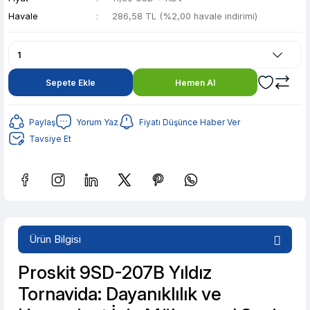
Havale
286,58 TL (%2,00 havale indirimi)
Sepete Ekle
Hemen Al
Paylaş
Yorum Yaz
Fiyatı Düşünce Haber Ver
Tavsiye Et
Güvenilir Alışveriş
57,02 TL den başlayan taksitlerle! x 9
%2 İndirim
Ürün Bilgisi
Güvenilir Alışveriş
57,02 TL den başlayan taksitlerle! x 9
%2 İndirim
Proskit 9SD-207B Yıldız
Tornavida: Dayanıklılık ve