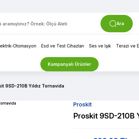
Ara
lektrik-Otomasyon
Esd ve Test Cihazları
Ses ve Işık
Terazi ve El
Kampanyalı Ürünler
kit 9SD-210B Yıldız Tornavida
Proskit
Proskit 9SD-210B Y