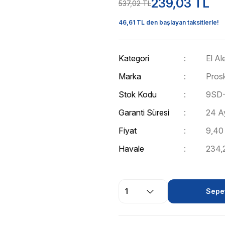
239,03 TL
537,02 TL
46,61 TL den başlayan taksitlerle!
Kategori
El Ale
Marka
Prosk
Stok Kodu
9SD-
Garanti Süresi
24 A
Fiyat
9,40
Havale
234,2
Sepet