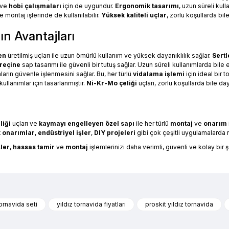
ve
hobi çalışmaları
için de uygundur.
Ergonomik tasarımı
, uzun süreli kull
 montaj işlerinde de kullanılabilir.
Yüksek kaliteli uçlar
, zorlu koşullarda bil
ın Avantajları
en
üretilmiş uçları ile uzun ömürlü kullanım ve yüksek dayanıklılık sağlar.
Sertl
reçine
sap tasarımı ile güvenli bir tutuş sağlar. Uzun süreli kullanımlarda bile e
ların güvenle işlenmesini sağlar. Bu, her türlü
vidalama işlemi
için ideal bir 
kullanımlar için tasarlanmıştır.
Ni-Kr-Mo çeliği
uçları, zorlu koşullarda bile daya
liği
uçları ve
kaymayı engelleyen özel sapı
ile her türlü
montaj
ve
onarım
k onarımlar
,
endüstriyel işler
,
DIY projeleri
gibi çok çeşitli uygulamalarda rah
şler
,
hassas tamir
ve
montaj
işlemlerinizi daha verimli, güvenli ve kolay bir 
ygun, Dayanıklı ve Kullanışlı Araçlar
nularda yetersiz gördüğünüz noktaları öneri formunu kullanarak tarafımıza 
Ürün hakkında henüz soru sorulmamış.
Bu ürüne ilk yorumu siz yapın!
tornavida seti
yıldız tornavida fiyatları
proskit yıldız tornavida
rden biridir. Her türlü onarım ve montaj işlemi için vazgeçilmez olan bu ürün, geni
elektronik tamirine kadar bir çok alanda tercih edilen tornavidalar, dayanıklı y