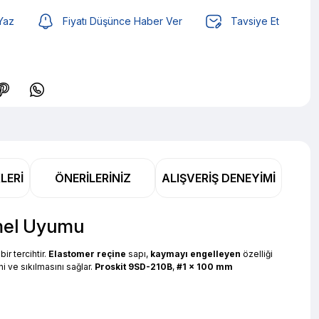
Yaz
Fiyatı Düşünce Haber Ver
Tavsiye Et
TL den başlayan taksitlerle! x 9
%2 İndirim
LERI
ÖNERILERINIZ
ALIŞVERIŞ DENEYIMI
TL den başlayan taksitlerle! x 9
%2 İndirim
mmel Uyumu
r tercihtir.
Elastomer reçine
sapı,
kaymayı engelleyen
özelliği
ni ve sıkılmasını sağlar.
Proskit 9SD-210B
,
#1 x 100 mm