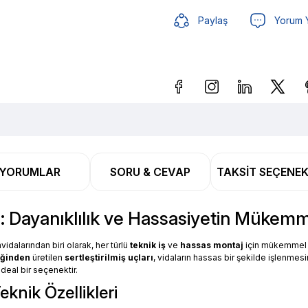
Paylaş
Yorum 
Güvenilir Alışveriş
46,61 
YORUMLAR
SORU & CEVAP
TAKSIT SEÇENEK
Güvenilir Alışveriş
46,61 
a: Dayanıklılık ve Hassasiyetin Müke
vidalarından biri olarak, her türlü
teknik iş
ve
hassas montaj
için mükemmel bi
iğinden
üretilen
sertleştirilmiş uçları
, vidaların hassas bir şekilde işlenmesi
ideal bir seçenektir.
knik Özellikleri