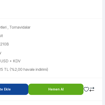
tleri
,
Tornavidalar
it
210B
y
 USD + KDV
5 TL (%2,00 havale indirimi)
e Ekle
Hemen Al