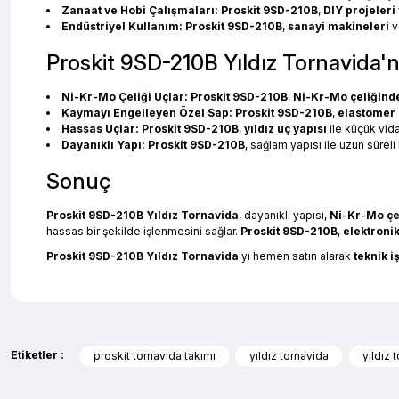
Zanaat ve Hobi Çalışmaları:
Proskit 9SD-210B
,
DIY projeleri
Endüstriyel Kullanım:
Proskit 9SD-210B
,
sanayi makineleri
ve
Proskit 9SD-210B Yıldız Tornavida'n
Ni-Kr-Mo Çeliği Uçlar:
Proskit 9SD-210B
,
Ni-Kr-Mo çeliğind
Kaymayı Engelleyen Özel Sap:
Proskit 9SD-210B
,
elastomer 
Hassas Uçlar:
Proskit 9SD-210B
,
yıldız uç yapısı
ile küçük vida
Dayanıklı Yapı:
Proskit 9SD-210B
, sağlam yapısı ile uzun süreli 
Sonuç
Proskit 9SD-210B Yıldız Tornavida
, dayanıklı yapısı,
Ni-Kr-Mo çe
hassas bir şekilde işlenmesini sağlar.
Proskit 9SD-210B
,
elektroni
Proskit 9SD-210B Yıldız Tornavida
'yı hemen satın alarak
teknik i
Tornavida Ürünleri: Her İhtimale U
Bu ürünün fiyat bilgisi, resim, ürün açıklamalarında ve diğer ko
evet çok memnun kaldım
Görüş ve önerileriniz için teşekkür ederiz.
Selim Toprak | 04/08/2026
Etiketler :
proskit tornavida takımı
yıldız tornavida
yıldız 
Tornavida
, hayatımızda en sık karşılaştığımız ve en kullanışlı aletle
tipleriyle kullanıcılara yüksek verimlilik sağlar. Mobilya montajından 
Ürün resmi kalitesiz, bozuk veya görüntülenemiyor.
sunar.