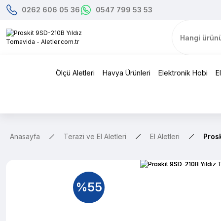
0262 606 05 36
0547 799 53 53
Ölçü Aletleri
Havya Ürünleri
Elektronik Hobi
E
Anasayfa
Terazi ve El Aletleri
El Aletleri
Pros
%55