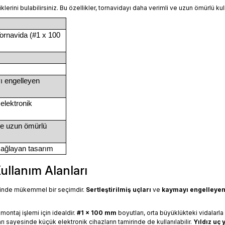
lerini bulabilirsiniz. Bu özellikler, tornavidayı daha verimli ve uzun ömürlü ku
ornavida (#1 x 100
ı engelleyen
 elektronik
ve uzun ömürlü
 sağlayan tasarım
ullanım Alanları
inde mükemmel bir seçimdir.
Sertleştirilmiş uçları
ve
kaymayı engelleyen
montaj işlemi için idealdir.
#1 x 100 mm
boyutları, orta büyüklükteki vidalar
rı sayesinde küçük elektronik cihazların tamirinde de kullanılabilir.
Yıldız uç 