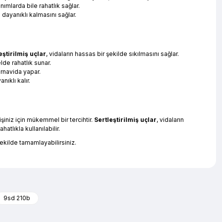
anımlarda bile rahatlık sağlar.
e dayanıklı kalmasını sağlar.
eştirilmiş uçlar
, vidaların hassas bir şekilde sıkılmasını sağlar.
lde rahatlık sunar.
tornavida yapar.
nıklı kalır.
işiniz için mükemmel bir tercihtir.
Sertleştirilmiş uçlar
, vidaların
atlıkla kullanılabilir.
şekilde tamamlayabilirsiniz.
iletebilirsiniz.
9sd 210b
ş bir çeşitlilik sunar.
Tornavida ürünleri
, her iş koluna uygun farklı
apıları ve ergonomik tasarımları ile uzun ömürlü ve rahat bir kullanım