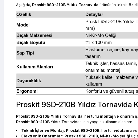
Aşağıda,
Proskit 9SD-210B Yıldız Tornavida
ürününün teknik özellik
Özellik
Detaylar
Proskit 9SD-210B Yıldız T
Model
mm)
Bıçak Malzemesi
Ni-Kr-Mo Çeliği
Bıçak Boyutu
#1 x 100 mm
Elastomer reçine, kaymay
Sap Tipi
tasarım
Teknik işler, hassas tamir,
Kullanım Alanları
onarımlar, montaj
Yüksek kaliteli malzeme 
Dayanıklılık
kullanım
Ergonomi
Konforlu ve güvenli tutuş
Proskit 9SD-210B Yıldız Tornavida K
Proskit 9SD-210B Yıldız Tornavida
, her türlü
montaj
ve
onarım
iş
Proskit 9SD-210B
Yıldız Tornavidası'nın yaygın kullanım alanları:
Teknik İşler ve Montaj:
Proskit 9SD-210B
, her tür
vidalama
ve 
Elektronik Onarımlar:
Proskit 9SD-210B
,
Ni-Kr-Mo çeliği
uçla