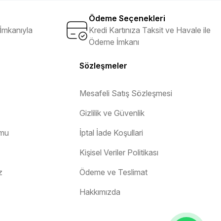
Ödeme Seçenekleri
İmkanıyla
Kredi Kartınıza Taksit ve Havale ile
anım alanları:
Ödeme İmkanı
 Elektronik cihazlar, mobilya montajı ve küçük tamir işlemlerinde
Sözleşmeler
 en ideal tornavida türüdür.
Yıldız tornavida seti
ise, farklı
Mesafeli Satış Sözleşmesi
Gizlilik ve Güvenlik
küçük vidaların kaybolmasını engeller.
Manyetik uçlu tornavida
ile
rmu
İptal İade Koşullari
edilir.
Tork tornavida seti
, vidaların doğru sıkılmasını sağlayarak, iş
Kişisel Veriler Politikası
z
Ödeme ve Teslimat
Hakkımızda
 vidaları rahatça gevşetip sıkmanıza olanak tanır.
işlerinizi daha verimli hale getirir.