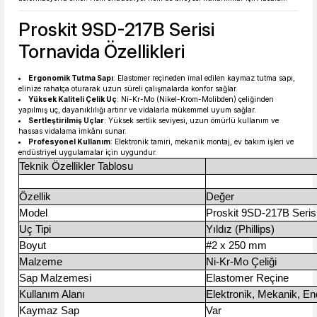
Proskit 9SD-217B Serisi
Tornavida Özellikleri
Ergonomik Tutma Sapı
: Elastomer reçineden imal edilen kaymaz tutma sapı,
elinize rahatça oturarak uzun süreli çalışmalarda konfor sağlar.
Yüksek Kaliteli Çelik Uç
: Ni-Kr-Mo (Nikel-Krom-Molibden) çeliğinden
yapılmış uç, dayanıklılığı artırır ve vidalarla mükemmel uyum sağlar.
Sertleştirilmiş Uçlar
: Yüksek sertlik seviyesi, uzun ömürlü kullanım ve
hassas vidalama imkânı sunar.
Profesyonel Kullanım
: Elektronik tamiri, mekanik montaj, ev bakım işleri ve
endüstriyel uygulamalar için uygundur.
Teknik Özellikler Tablosu
Özellik
Değer
Model
Proskit 9SD-217B Seris
Uç Tipi
Yıldız (Phillips)
Boyut
#2 x 250 mm
Malzeme
Ni-Kr-Mo Çeliği
Sap Malzemesi
Elastomer Reçine
Kullanım Alanı
Elektronik, Mekanik, En
Kaymaz Sap
Var