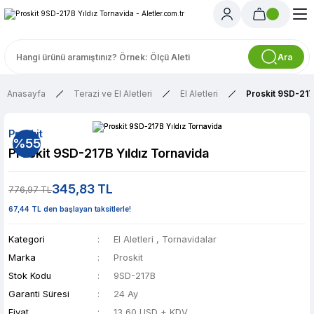
Ara
Anasayfa
Terazi ve El Aletleri
El Aletleri
Proskit 9SD-217
Proskit
%55
Proskit 9SD-217B Yıldız Tornavida
345,83 TL
776,97 TL
67,44 TL den başlayan taksitlerle!
Kategori
El Aletleri
,
Tornavidalar
Marka
Proskit
Stok Kodu
9SD-217B
Garanti Süresi
24 Ay
Fiyat
13,60 USD + KDV