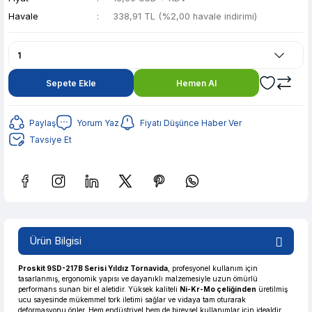
Havale
338,91 TL (%2,00 havale indirimi)
Sepete Ekle
Hemen Al
Paylaş
Yorum Yaz
Fiyatı Düşünce Haber Ver
Tavsiye Et
Güvenilir Alışveriş
67,44 TL den başlayan taksitlerle! x 9
%2 İndirim
Ürün Bilgisi
Güvenilir Alışveriş
67,44 TL den başlayan taksitlerle! x 9
%2 İndirim
Proskit 9SD-217B Serisi Yıldız Tornavida
, profesyonel kullanım için
tasarlanmış, ergonomik yapısı ve dayanıklı malzemesiyle uzun ömürlü
performans sunan bir el aletidir. Yüksek kaliteli
Ni-Kr-Mo çeliğinden
üretilmiş
ucu sayesinde mükemmel tork iletimi sağlar ve vidaya tam oturarak
deformasyonu önler. Hem endüstriyel hem de bireysel kullanımlar için idealdir.