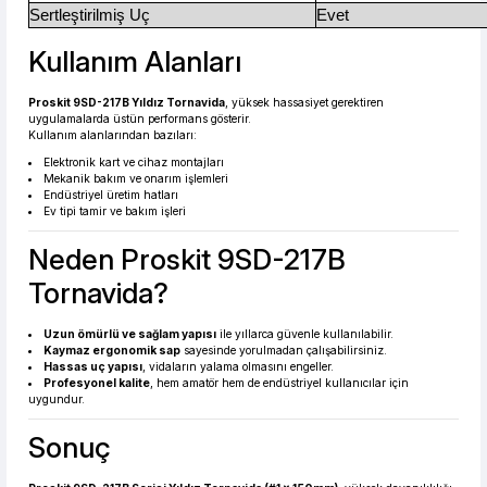
Sertleştirilmiş Uç
Evet
Kullanım Alanları
Proskit 9SD-217B Yıldız Tornavida
, yüksek hassasiyet gerektiren
uygulamalarda üstün performans gösterir.
Kullanım alanlarından bazıları:
Elektronik kart ve cihaz montajları
Mekanik bakım ve onarım işlemleri
Endüstriyel üretim hatları
Ev tipi tamir ve bakım işleri
Neden Proskit 9SD-217B
Tornavida?
Uzun ömürlü ve sağlam yapısı
ile yıllarca güvenle kullanılabilir.
Kaymaz ergonomik sap
sayesinde yorulmadan çalışabilirsiniz.
Hassas uç yapısı
, vidaların yalama olmasını engeller.
Profesyonel kalite
, hem amatör hem de endüstriyel kullanıcılar için
uygundur.
Sonuç