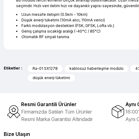
Bu modülü tercih etmenin birçok avantajı bulunmaktadır. Uzun mesaf
seçimdir. Hızlı veri iletim hızı ve dayanıklı yapısı sayesinde, güvenil
Uzun mesafe iletişim (0.5km - 10km)
Düşük enerji tüketimi (10mA alıcı, 110mA verici)
Farklı modülasyon destekleri (FSK, GFSK, LoRa vb.)
Geniş çalışma sıcaklığı aralığı (-40°C / 85°C)
Otomatik RF sinyali tanıma
Bu ürünün fiyat bilgisi, resim, ürün açıklamalarında ve diğer ko
evet çok memnun kaldım
Görüş ve önerileriniz için teşekkür ederiz.
Selim Toprak | 04/08/2026
Etiketler :
Ra-01 SX1278
kablosuz haberleşme modülü
4
düşük enerji tüketimi
Ürün resmi kalitesiz, bozuk veya görüntülenemiyor.
Zengin ürün çesidi ve belirli marka bulunuyor. Özellikle unit ,prolink ,g
Ürün açıklamasında eksik bilgiler bulunuyor.
hasebi ile kesinlikle bu siteden alınması elzemdir
Ürün bilgilerinde hatalar bulunuyor.
Selim Toprak | 29/07/2026
Resmi Garantili Ürünler
Aynı 
Ürün fiyatı diğer sitelerden daha pahalı.
Firmamızda Satılan Tüm Ürünler
16:00'
Bu ürüne benzer farklı alternatifler olmalı.
Kısa sürede geldi. Ürünler de iyi sarılmıştı. Gayet iyi
Resmi Marka Garantisi Altındadır
Aynı 
Ali Salih Yıldız | 10/07/2026
Bize Ulaşın