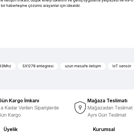
e iletişim imkanı, düşük enerji tüketimi ve geniş uygulama yelpazesi ile Ra-
ir bir haberleşme çözümü arayanlar için idealdir.
nularda yetersiz gördüğünüz noktaları öneri formunu kullanarak tarafımıza 
Ürün hakkında henüz soru sorulmamış.
Bu ürüne ilk yorumu siz yapın!
33Mhz
SX1278 entegresi
uzun mesafe iletişim
IoT sensör
ibi ürünlerin ithalatçısı olması
Yorum Yaz
Soru Sor
Gün Kargo İmkanı
Mağaza Teslimatı
a Kadar Verilen Siparişlerde
Mağazadan Teslimat 
Gün Kargo
Aynı Gün Teslimat
Üyelik
Kurumsal