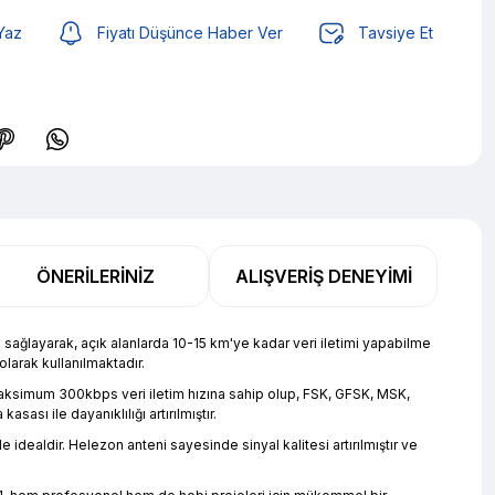
Yaz
Fiyatı Düşünce Haber Ver
Tavsiye Et
TL den başlayan taksitlerle! x 9
%2 İndirim
ÖNERILERINIZ
ALIŞVERIŞ DENEYIMI
TL den başlayan taksitlerle! x 9
%2 İndirim
ağlayarak, açık alanlarda 10-15 km'ye kadar veri iletimi yapabilme
larak kullanılmaktadır.
 maksimum 300kbps veri iletim hızına sahip olup, FSK, GFSK, MSK,
ı ile dayanıklılığı artırılmıştır.
e idealdir. Helezon anteni sayesinde sinyal kalitesi artırılmıştır ve