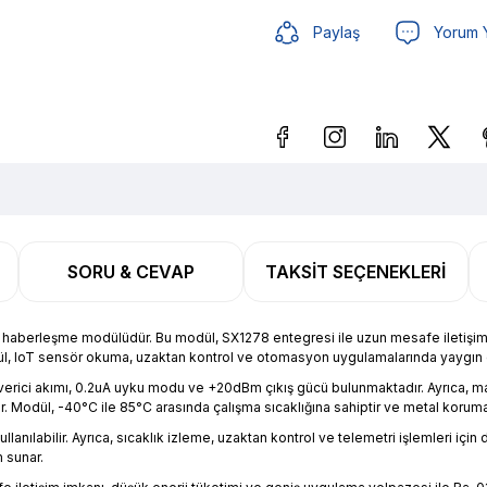
Paylaş
Yorum 
Güvenilir Alışveriş
93,06 
SORU & CEVAP
TAKSIT SEÇENEKLERI
Güvenilir Alışveriş
93,06 
aberleşme modülüdür. Bu modül, SX1278 entegresi ile uzun mesafe iletişim s
dül, IoT sensör okuma, uzaktan kontrol ve otomasyon uygulamalarında yaygın o
mA verici akımı, 0.2uA uyku modu ve +20dBm çıkış gücü bulunmaktadır. Ayrıca,
, -40°C ile 85°C arasında çalışma sıcaklığına sahiptir ve metal koruma kasas
anılabilir. Ayrıca, sıcaklık izleme, uzaktan kontrol ve telemetri işlemleri için d
m sunar.