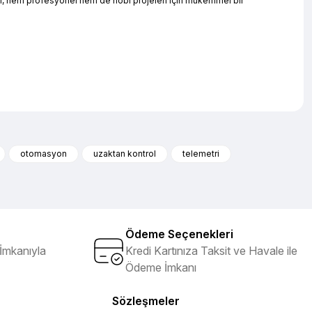
01, hem profesyonel hem de hobi projeleri için mükemmel bir
iletebilirsiniz.
otomasyon
uzaktan kontrol
telemetri
Ödeme Seçenekleri
İmkanıyla
Kredi Kartınıza Taksit ve Havale ile
Ödeme İmkanı
Sözleşmeler