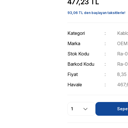
477,23 TL
93,06 TL den başlayan taksitlerle!
Kategori
Kabl
Marka
OEM
Stok Kodu
Ra-0
Barkod Kodu
Ra-0
Fiyat
8,35
Havale
467,6
Sepet