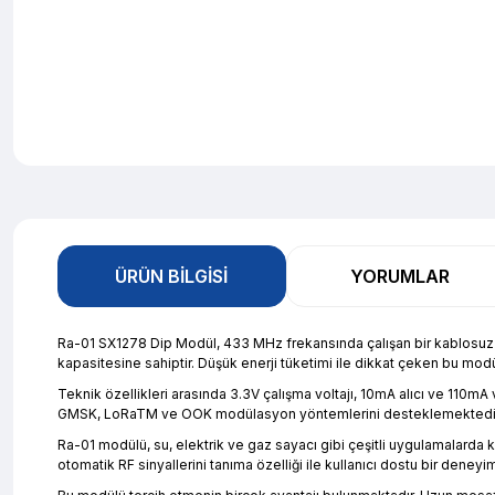
ÜRÜN BILGISI
YORUMLAR
Ra-01 SX1278 Dip Modül, 433 MHz frekansında çalışan bir kablosuz h
kapasitesine sahiptir. Düşük enerji tüketimi ile dikkat çeken bu mo
Teknik özellikleri arasında 3.3V çalışma voltajı, 10mA alıcı ve 110
GMSK, LoRaTM ve OOK modülasyon yöntemlerini desteklemektedir. Modül
Ra-01 modülü, su, elektrik ve gaz sayacı gibi çeşitli uygulamalarda kull
otomatik RF sinyallerini tanıma özelliği ile kullanıcı dostu bir deneyi