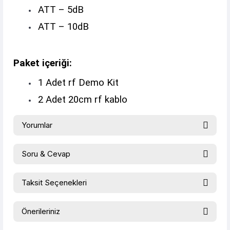
ATT – 5dB
ATT – 10dB
Paket içeriği:
1 Adet rf Demo Kit
2 Adet 20cm rf kablo
Yorumlar
Soru & Cevap
Bu ürüne ilk yorumu siz yapın!
Taksit Seçenekleri
Ürün hakkında henüz soru sorulmamış.
Yorum Yaz
Önerileriniz
Soru Sor