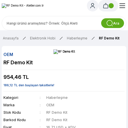
Ara
Anasayfa
Elektronik Hobi
Haberleşme
RF Demo Kit
OEM
RF Demo Kit
954,46 TL
186,12 TL den başlayan taksitlerle!
Kategori
Haberleşme
Marka
OEM
Stok Kodu
RF Demo Kit
Barkod Kodu
RF Demo Kit
Fiyat
16,71 USD + KDV