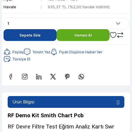
Havale
935,37 TL (%2,00 havale indirimi)
Sepete Ekle
Hemen Al
Paylaş
Yorum Yaz
Fiyatı Düşünce Haber Ver
Tavsiye Et
Güvenilir Alışveriş
186,12 TL den başlayan taksitlerle! x 9
%2 İndirim
Ürün Bilgisi
Güvenilir Alışveriş
186,12 TL den başlayan taksitlerle! x 9
%2 İndirim
RF Demo Kit Smith Chart Pcb
RF Devre Filtre Test Eğitim Analiz Kartı Swr